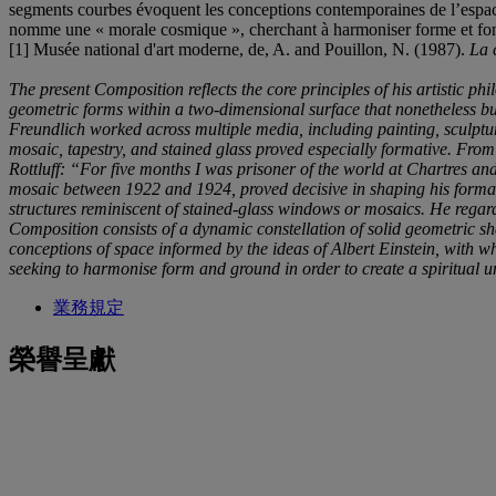
segments courbes évoquent les conceptions contemporaines de l’espace ins
nomme une « morale cosmique », cherchant à harmoniser forme et fond 
[1] Musée national d'art moderne, de, A. and Pouillon, N. (1987).
La 
The present Composition reflects the core principles of his artistic ph
geometric forms within a two-dimensional surface that nonetheless bui
Freundlich worked across multiple media, including painting, sculptur
mosaic, tapestry, and stained glass proved especially formative. From
Rottluff: “For five months I was prisoner of the world at Chartres an
mosaic between 1922 and 1924, proved decisive in shaping his forma
structures reminiscent of stained-glass windows or mosaics. He regar
Composition consists of a dynamic constellation of solid geometric s
conceptions of space informed by the ideas of Albert Einstein, with w
seeking to harmonise form and ground in order to create a spiritual un
業務規定
榮譽呈獻