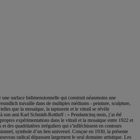
ur une surface bidimensionnelle qui construit néanmoins une
undlich travaille dans de multiples médiums - peinture, sculpture,
elles que la mosaïque, la tapisserie et le vitrail se révèle
nt à son ami Karl Schmidt-Rottluff : « Pendantcinq mois, j’ai été
propres expérimentations dans le vitrail et la mosaïque entre 1922 et
t des quadrilatères irréguliers qui s’infléchissent en contours
sionnel, symbole d’un lien universel. Conçue en 1930, la présente
ouveau radical dépassant largement le seul domaine artistique. Les