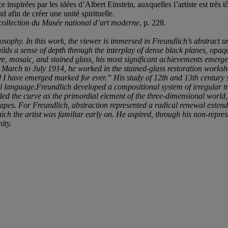
pirées par les idées d’Albert Einstein, auxquelles l’artiste est très tôt 
afin de créer une unité spirituelle.
collection du Musée national d’art moderne
, p. 228.
ilosophy. In this work, the viewer is immersed in Freundlich’s abstract u
lds a sense of depth through the interplay of dense black planes, opaq
e, mosaic, and stained glass, his most significant achievements emerged
 March to July 1914, he worked in the stained-glass restoration worksh
d I have emerged marked for ever.” His study of 12th and 13th century s
l language.
Freundlich developed a compositional system of irregular t
ded the curve as the primordial element of the three-dimensional world
hapes. For Freundlich, abstraction represented a radical renewal exten
hich the artist was familiar early on. He aspired, through his non-repr
ity.