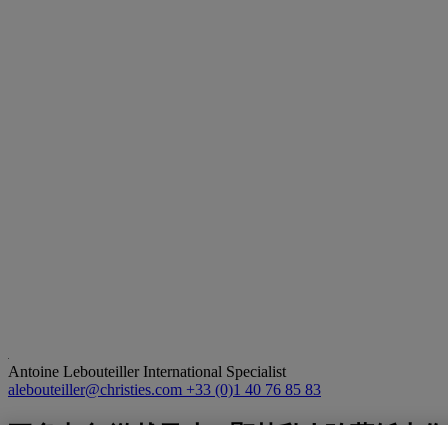
Antoine Lebouteiller
International Specialist
alebouteiller@christies.com
+33 (0)1 40 76 85 83
更多來自
激越天才：顯赫私人珍藏紙上作