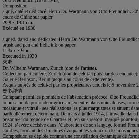
Otto Freundlich (1878-1943)
Composition
signé, daté et dédicacé 'Herrn Dr. Wartmann von Otto Freundlich. 30' 
encre de Chine sur papier
29.8 x 19.1 cm.
Exécuté en 1930
signed, dated and dedicated 'Herrn Dr. Wartmann von Otto Freundlich
brush and pen and India ink on paper
11 ¾ x 7 ½ in.
Executed in 1930
來源
Dr. Wilhelm Wartmann, Zurich (don de l'artiste).
Collection particulière, Zurich (don de celui-ci puis par descendance)
Galerie Berinson, Berlin (acquis au cours de cette vente).
Acquis auprès de celui-ci par les propriétaires actuels le 5 novembre 
更多詳情
Comptant parmi les pionniers de l’abstraction précoce, Otto Freundli
impression de profondeur grâce au jeu entre plans noirs denses, forme
mosaïque et vitrail - ses réalisations les plus marquantes se situent dans
particulièrement déterminant. De mars à juillet 1914, il travaille dans 
prisonnier du monde de Chartres et j’en suis ressorti marqué pour touj
1924, s’avère décisive dans l’élaboration de son langage formel.Freund
courbes, formant des structures évoquant les vitraux ou les mosaïque
Composition se déploie comme une constellation dynamique de formes g