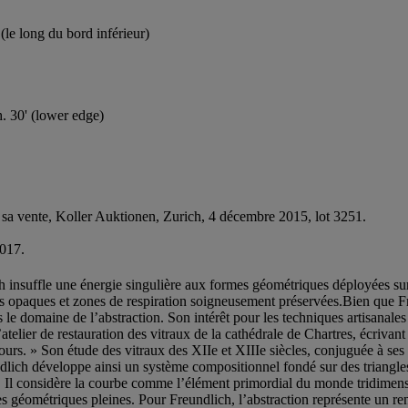
(le long du bord inférieur)
. 30' (lower edge)
; sa vente, Koller Auktionen, Zurich, 4 décembre 2015, lot 3251.
2017.
ch insuffle une énergie singulière aux formes géométriques déployées s
s opaques et zones de respiration soigneusement préservées.Bien que Fre
 le domaine de l’abstraction. Son intérêt pour les techniques artisanales t
l’atelier de restauration des vitraux de la cathédrale de Chartres, écriva
ours. » Son étude des vitraux des XIIe et XIIIe siècles, conjuguée à ses 
lich développe ainsi un système compositionnel fondé sur des triangles e
s. Il considère la courbe comme l’élément primordial du monde tridimen
éométriques pleines. Pour Freundlich, l’abstraction représente un ren