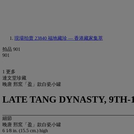
現場拍賣 23840
福地藏珍 — 香港藏家集萃
拍品 901
901
1 更多
達文堂珍藏
晚唐 邢窯「盈」款白瓷小罐
LATE TANG DYNASTY, 9TH
細節
晚唐 邢窯「盈」款白瓷小罐
6 1⁄8 in. (15.5 cm.) high