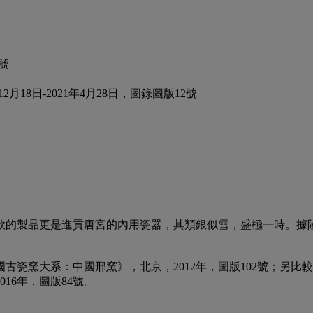
號
18日-2021年4月28日，圖錄圖版12號
款的製品更是進貢唐宮的內用瓷器，其類銀似雪，盛極一時。據
古瓷窯大系：中國邢窯》，北京，2012年，圖版102號；另
16年，圖版84號。