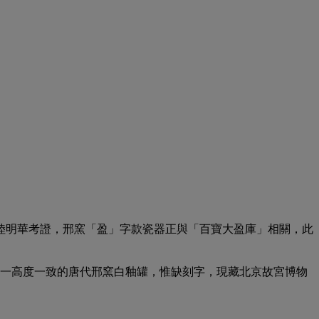
陸明華考證，邢窯「盈」字款瓷器正與「百寶大盈庫」相關，此
比較一高度一致的唐代邢窯白釉罐，惟缺刻字，現藏北京故宮博物