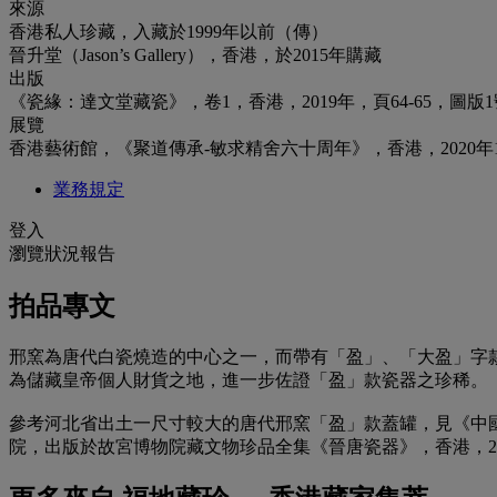
來源
香港私人珍藏，入藏於1999年以前（傳）
晉升堂（Jason’s Gallery），香港，於2015年購藏
出版
《瓷緣：達文堂藏瓷》，卷1，香港，2019年，頁64-65，圖版1
展覽
香港藝術館，《聚道傳承-敏求精舍六十周年》，香港，2020年12月
業務規定
登入
瀏覽狀況報告
拍品專文
邢窯為唐代白瓷燒造的中心之一，而帶有「盈」、「大盈」字
為儲藏皇帝個人財貨之地，進一步佐證「盈」款瓷器之珍稀。
參考河北省出土一尺寸較大的唐代邢窯「盈」款蓋罐，見《中國
院，出版於故宮博物院藏文物珍品全集《晉唐瓷器》，香港，20