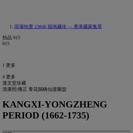
現場拍賣 23840
福地藏珍 — 香港藏家集萃
拍品 915
915
1 更多
4 更多
達文堂珍藏
清康熙/雍正 青花鵲橋仙渡圖盌
KANGXI-YONGZHENG
PERIOD (1662-1735)