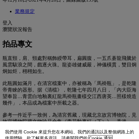
業務規定
登入
瀏覽狀況報告
拍品專文
瓶直頸，肩、頸處對稱飾綬帶耳，扁圓腹，一五爪蒼龍飛騰於
風雲駭浪之間，戲逐火珠。龍姿雄健威嚴，神儀橫貫，雙目炯
炯如炬，栩栩如生。
此瓶圓如滿月，在清宮檔案中，亦被稱為「馬褂瓶」，是乾隆
帝青睞的器形。据《清檔》，乾隆七年四月八日，「內大臣海
望奉旨…青雲白地釉裏紅龍馬褂瓶畫樣交江西唐英…照樣燒造
幾件」，本品或為檔案中所載之器。
參考一件近乎一致例，為清宮舊藏，現藏北京故宮博物院，見
故宮博物院藏文物珍品全集《青花釉裏紅（下）》，香港，
2000年，圖版213號（
圖一
）；一件略大例曾展於香港藝術
我們使用 Cookie 來提升您在本網站、我們的通訊以及整個網路上的
館，並載於《清瓷薈錦-香港藝術館藏清代陶瓷》，香港，
使用體驗。欲了解更多資訊，請參閱我們的
Cookie 通知