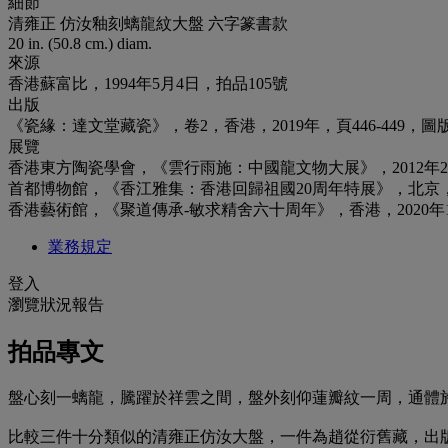
細節
清雍正 仿汝釉刻螭龍紋大盤 六字篆書款
20 in. (50.8 cm.) diam.
來源
香港蘇富比，1994年5月4日，拍品105號
出版
《瓷緣：達文堂藏瓷》，卷2，香港，2019年，頁446-449，圖版
展覽
香港東方陶瓷學會，《雲行雨施：中國龍文物大展》，2012年2月1
首都博物館，《香江雅集：香港回歸祖國20周年特展》，北京，2
香港藝術館，《聚道傳承-敏求精舍六十周年》，香港，2020年12月
業務規定
登入
瀏覽狀況報告
拍品專文
盤心刻一螭龍，騰躍於祥雲之間，盤外刻仰蓮瓣紋一周，通體
比較三件十分類似的清雍正仿汝大盤，一件為趙從衍舊藏，出版於《Ming and Ch’i