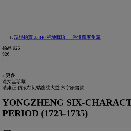
現場拍賣 23840
福地藏珍 — 香港藏家集萃
拍品 926
926
2 更多
達文堂珍藏
清雍正 仿汝釉刻螭龍紋大盤 六字篆書款
YONGZHENG SIX-CHARACTE
PERIOD (1723-1735)