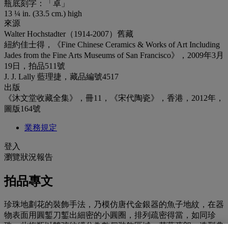
瓶底刻字：「卓」
13 ¼ in. (33.5 cm.) high
來源
Walter Hochstadter（1914-2007）舊藏
紐約佳士得，《Fine Chinese Ceramics & Works of Art Including
Jades from the Fine Arts Museums of San Francisco》，2009年3月
19日，拍品511號
J. J. Lally 藍理捷，藏品編號4517
出版
《沐文堂收藏全集》，冊11，《宋代陶瓷》，香港，2012年，
圖版164號
業務規定
登入
瀏覽狀況報告
拍品專文
珍珠地劃花的裝飾手法，乃模仿唐代金銀器的魚子地紋，在器
物表面用圓鏨刀鏨出細密的小圓圈，排列疏密得當，如同珍
珠。此梅瓶以雙弦紋綫分為數個裝飾區域，花葉疏朗，造型典