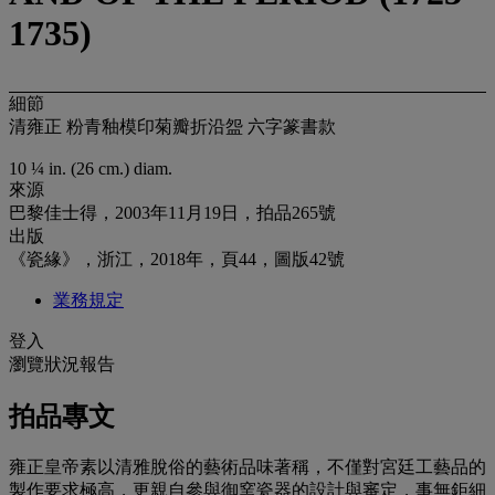
1735)
細節
清雍正 粉青釉模印菊瓣折沿盌 六字篆書款
10 ¼ in. (26 cm.) diam.
來源
巴黎佳士得，2003年11月19日，拍品265號
出版
《瓷緣》，浙江，2018年，頁44，圖版42號
業務規定
登入
瀏覽狀況報告
拍品專文
雍正皇帝素以清雅脫俗的藝術品味著稱，不僅對宮廷工藝品的
製作要求極高，更親自參與御窯瓷器的設計與審定，事無鉅細