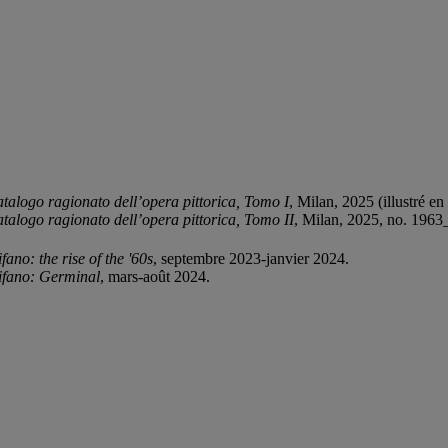
alogo ragionato dell’opera pittorica, Tomo I
, Milan, 2025 (illustré en
alogo ragionato dell’opera pittorica, Tomo II
, Milan, 2025, no. 1963_
ano: the rise of the '60s
, septembre 2023-janvier 2024.
ifano: Germinal
, mars-août 2024.