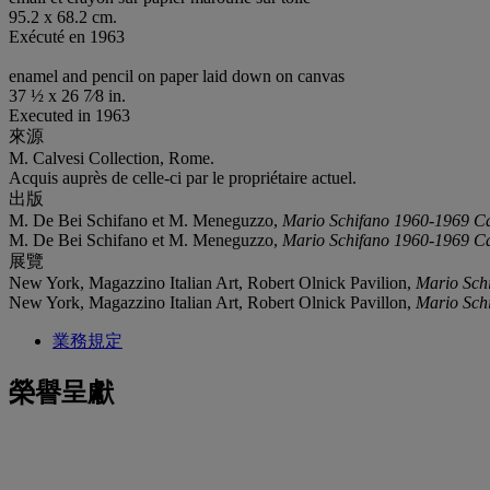
95.2 x 68.2 cm.
Exécuté en 1963
enamel and pencil on paper laid down on canvas
37 ½ x 26 7⁄8 in.
Executed in 1963
來源
M. Calvesi Collection, Rome.
Acquis auprès de celle-ci par le propriétaire actuel.
出版
M. De Bei Schifano et M. Meneguzzo,
Mario Schifano 1960-1969 Cat
M. De Bei Schifano et M. Meneguzzo,
Mario Schifano 1960-1969 Cat
展覽
New York, Magazzino Italian Art, Robert Olnick Pavilion,
Mario Schif
New York, Magazzino Italian Art, Robert Olnick Pavillon,
Mario Sch
業務規定
榮譽呈獻