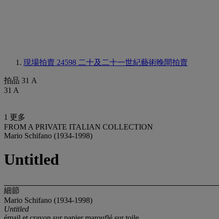
現場拍賣 24598
二十及二十一世紀藝術晚間拍賣
拍品 31 A
31 A
1 更多
FROM A PRIVATE ITALIAN COLLECTION
Mario Schifano (1934-1998)
Untitled
細節
Mario Schifano (1934-1998)
Untitled
émail et crayon sur papier marouflé sur toile