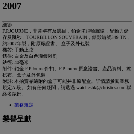
2007
細節
F.P.JOURNE，非常罕有及矚目，鉑金陀飛輪腕錶，配動力儲
存及跳秒，TOURBILLON SOUVERAIN，錶殼編號349-TN，
約2007年製，附原廠證書、 盒子及外包裝
機芯: 手動上弦
錶盤: 白金及白色璣鏤雕刻
錶徑: 40毫米
附件: 鉑金 F.P.Journe針扣、F.P.Journe原廠證書、產品資料、擦
拭布、盒子及外包裝
附註: 本拍賣品隨附的盒子可能并非原配盒。詳情請參閱業務
規定A 段。 如有任何疑問，請透過 watcheshk@christies.com 聯
絡名錶部。
業務規定
榮譽呈獻