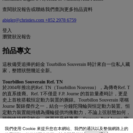
查閱狀況報告或聯絡我們查詢更多拍品資料
abigler@christies.com
+852 2978 6759
登入
瀏覽狀況報告
拍品專文
這枚備受追捧的鉑金 Tourbillon Souverain 時計來自一位私人藏
家，整體狀態幾近全新。
Tourbillon Souverain Ref. TN
於2004年推出的Ref. TN（Tourbillon Nouveau），為傳奇Ref. T
的直系後裔。Ref. T不僅是 F.P. Journe 的首款量產時計，更是
史上首枚搭載恒定動力裝置的腕錶。Tourbillon Souverain 堪稱
Journe 製錶傑作之一，結合一分鐘陀飛輪與恒定動力裝置。恒
定動力裝置能持續為擺輪提供均衡動力，不論上弦狀態如何，
皆能維持穩定輸出，從而提升精準度。François-Paul Journe 的
巧思，使此時計成為首枚同時結合恒定動力裝置、跳秒顯示與
我們使用 Cookie 來提升您在本網站、我們的通訊以及整個網路上的
陀飛輪調速器的腕錶。