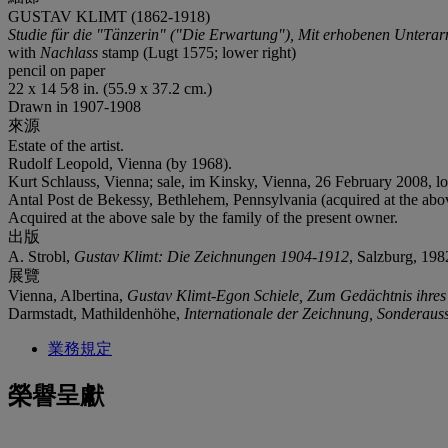
GUSTAV KLIMT (1862-1918)
Studie für die "Tänzerin" ("Die Erwartung"),
Mit erhobenen Unterar
with
Nachlass
stamp (Lugt 1575; lower right)
pencil on paper
22 x 14 5⁄8 in. (55.9 x 37.2 cm.)
Drawn in 1907-1908
來源
Estate of the artist.
Rudolf Leopold, Vienna (by 1968).
Kurt Schlauss, Vienna; sale, im Kinsky, Vienna, 26 February 2008, lo
Antal Post de Bekessy, Bethlehem, Pennsylvania (acquired at the abov
Acquired at the above sale by the family of the present owner.
出版
A. Strobl,
Gustav Klimt: Die Zeichnungen 1904-1912
, Salzburg, 1982
展覽
Vienna, Albertina,
Gustav Klimt-Egon Schiele, Zum Gedächtnis ihres
Darmstadt, Mathildenhöhe,
Internationale der Zeichnung, Sonderaus
業務規定
榮譽呈獻