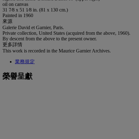
oil on canvas
31 7⁄8 x 51 1⁄8 in. (81 x 130 cm.)
Painted in 1960
來源
Galerie David et Garnier, Paris.
Private collection, United States (acquired from the above, 1960).
By descent from the above to the present owner.
更多詳情
This work is recorded in the Maurice Garnier Archives.
業務規定
榮譽呈獻