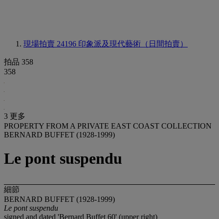
現場拍賣 24196
印象派及現代藝術（日間拍賣）
拍品 358
358
3 更多
PROPERTY FROM A PRIVATE EAST COAST COLLECTION
BERNARD BUFFET (1928-1999)
Le pont suspendu
細節
BERNARD BUFFET (1928-1999)
Le pont suspendu
signed and dated 'Bernard Buffet 60' (upper right)