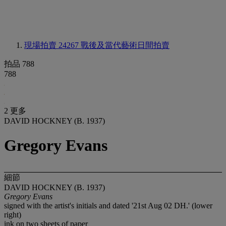
現場拍賣 24267
戰後及當代藝術日間拍賣
拍品 788
788
2 更多
DAVID HOCKNEY (B. 1937)
Gregory Evans
細節
DAVID HOCKNEY (B. 1937)
Gregory Evans
signed with the artist's initials and dated '21st Aug 02 DH.' (lower
right)
ink on two sheets of paper