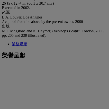
26 ½ x 12 ¼ in. (66.3 x 30.7 cm.)
Executed in 2002.
來源
L.A. Louver, Los Angeles
Acquired from the above by the present owner, 2006
出版
M. Livingstone and K. Heymer,
Hockney's People
, London, 2003,
pp. 205 and 239 (illustrated).
業務規定
榮譽呈獻