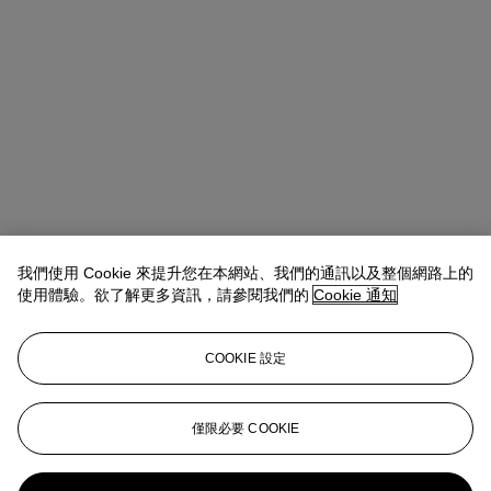
我們使用 Cookie 來提升您在本網站、我們的通訊以及整個網路上的
使用體驗。欲了解更多資訊，請參閱我們的
Cookie 通知
Allison Immergut
Vice President, Specialist, Co-Head of Day Sale
查閱狀況報告或聯絡我們查詢更多拍品資料
COOKIE 設定
aimmergut@christies.com
+1 212 636 2106
登入
僅限必要 COOKIE
瀏覽狀況報告