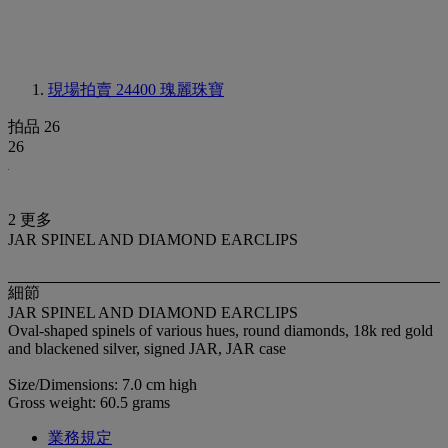
現場拍賣 24400
瑰麗珠寶
拍品 26
26
2 更多
JAR SPINEL AND DIAMOND EARCLIPS
細節
JAR SPINEL AND DIAMOND EARCLIPS
Oval-shaped spinels of various hues, round diamonds, 18k red gold
and blackened silver, signed JAR, JAR case
Size/Dimensions: 7.0 cm high
Gross weight: 60.5 grams
業務規定