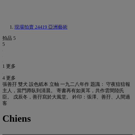
現場拍賣 24419
亞洲藝術
拍品 5
5
1 更多
4 更多
張善孖 雙犬 設色紙本 立軸 一九二八年作 題識： 守夜狺狺報
主人，當門蹲臥到清晨。 寄書再有如黃耳，共作雲間陸氏
臣。 戊辰冬，善孖寫於大風堂。 鈐印：張澤、善孖、人間過
客
Chiens