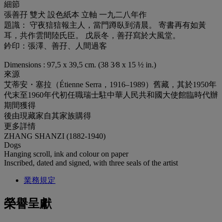
細節
張善孖 雙犬 設色紙本 立軸 一九二八年作
題識： 守夜狺狺報主人，當門蹲臥到清晨。 寄書再有如黃
耳，共作雲間陸氏臣。 戊辰冬，善孖寫於大風堂。
鈐印：張澤、善孖、人間過客
Dimensions : 97,5 x 39,5 cm. (38 3⁄8 x 15 ½ in.)
來源
艾蒂安・塞拉（Étienne Serra，1916–1989）舊藏，其於1950年
代末至1960年代初任職瑞士駐中華人民共和國大使館臨時代辦
期間獲得
後由現藏家自其家族購得
更多詳情
ZHANG SHANZI (1882-1940)
Dogs
Hanging scroll, ink and colour on paper
Inscribed, dated and signed, with three seals of the artist
業務規定
榮譽呈獻