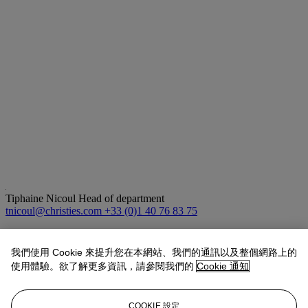
Tiphaine Nicoul
Head of department
tnicoul@christies.com
+33 (0)1 40 76 83 75
拍品專文
我們使用 Cookie 來提升您在本網站、我們的通訊以及整個網路上的
使用體驗。欲了解更多資訊，請參閱我們的
Cookie 通知
Qianlong period wash basins have been preserved in enamel,
cloisonn
é
enamel,
baitong
and even porcelain, however this carved
cinnabar lacquer examples lined with a beautifully incised copper
COOKIE 設定