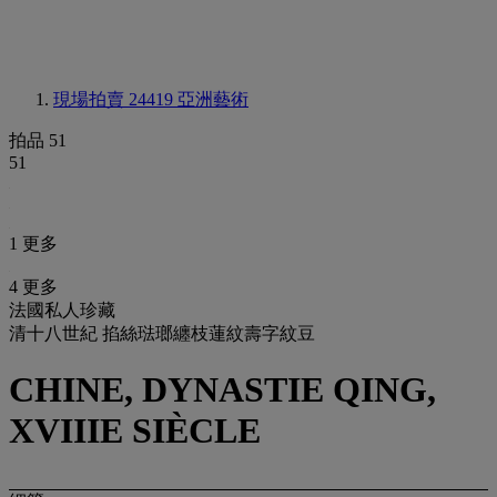
現場拍賣 24419
亞洲藝術
拍品 51
51
1 更多
4 更多
法國私人珍藏
清十八世紀 掐絲琺瑯纏枝蓮紋壽字紋豆
CHINE, DYNASTIE QING,
XVIIIE SIÈCLE