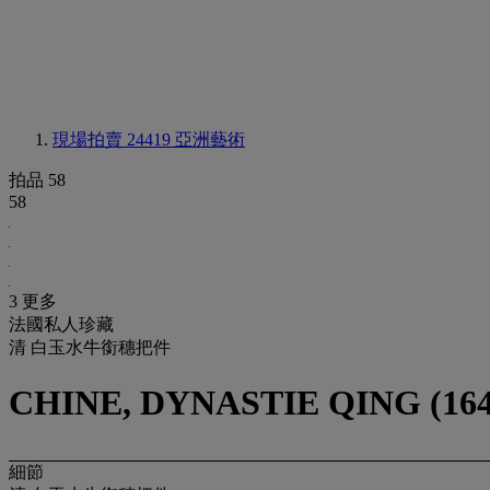
現場拍賣 24419
亞洲藝術
拍品 58
58
3 更多
法國私人珍藏
清 白玉水牛銜穗把件
CHINE, DYNASTIE QING (164
細節