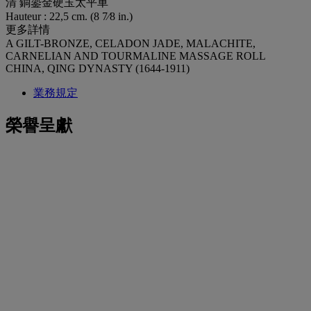
清 銅鎏金硬玉太平車
Hauteur : 22,5 cm. (8 7⁄8 in.)
更多詳情
A GILT-BRONZE, CELADON JADE, MALACHITE,
CARNELIAN AND TOURMALINE MASSAGE ROLL
CHINA, QING DYNASTY (1644-1911)
業務規定
榮譽呈獻