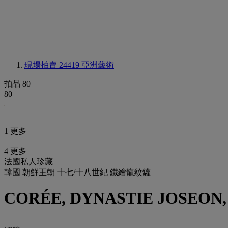
現場拍賣 24419
亞洲藝術
拍品 80
80
1 更多
4 更多
法國私人珍藏
韓國 朝鮮王朝 十七/十八世紀 鐵繪龍紋罐
CORÉE, DYNASTIE JOSEON, 