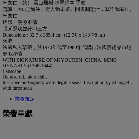
米友仁（款） 雲山煙樹 水墨絹本 手卷
題識：大□已如注，野人猶未還。閒畫翻墨汁，寫作我家山。
米友仁。
鈐印：漫渙不清
張弼題跋並鈐印三方
Dimensions : 32,7 x 365,4 cm. (12 7⁄8 x 143 7⁄8 in.)
來源
法國私人珍藏，於1970年代至1980年代購自法國藝術品市場
更多詳情
WITH SIGNATURE OF MI YOUREN (CHINA, MING
DYNASTY (1368-1644)
Lanscape
Handscroll, ink on silk
Inscribed and signed, with illegible seals. Inscription by Zhang Bi,
with three seals
業務規定
榮譽呈獻