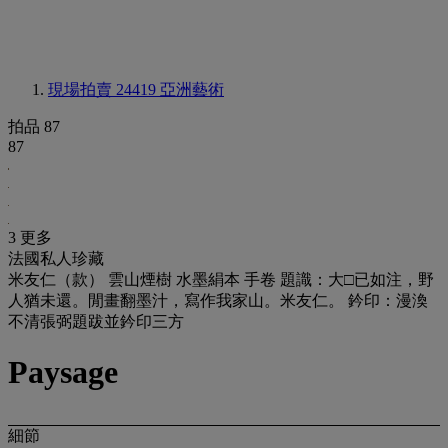
現場拍賣 24419
亞洲藝術
拍品 87
87
3 更多
法國私人珍藏
米友仁（款） 雲山煙樹 水墨絹本 手卷 題識：大□已如注，野
人猶未還。閒畫翻墨汁，寫作我家山。米友仁。 鈐印：漫渙
不清張弼題跋並鈐印三方
Paysage
細節