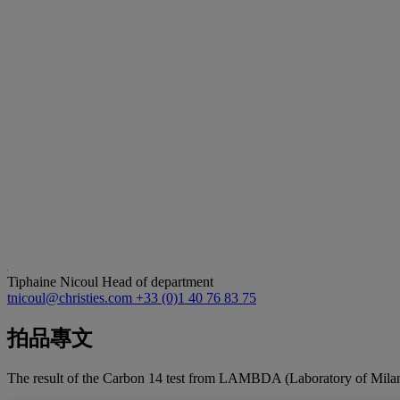
Tiphaine Nicoul
Head of department
tnicoul@christies.com
+33 (0)1 40 76 83 75
拍品專文
The result of the Carbon 14 test from LAMBDA (Laboratory of Milano