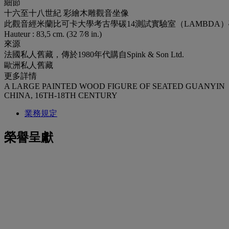
細節
十六至十八世紀 彩繪木雕觀音坐像
此觀音經米蘭比可卡大學考古學碳14測試實驗室（LAMBDA）碳1
Hauteur : 83,5 cm. (32 7⁄8 in.)
來源
法國私人舊藏，傳於1980年代購自Spink & Son Ltd.
歐洲私人舊藏
更多詳情
A LARGE PAINTED WOOD FIGURE OF SEATED GUANYIN
CHINA, 16TH-18TH CENTURY
業務規定
榮譽呈獻