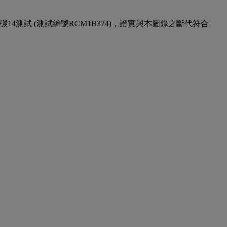
4測試 (測試編號RCM1B374)，證實與本圖錄之斷代符合