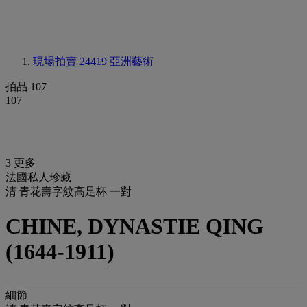
現場拍賣 24419
亞洲藝術
拍品 107
107
3 更多
法國私人珍藏
清 青花壽字紋高足杯 一對
CHINE, DYNASTIE QING
(1644-1911)
細節