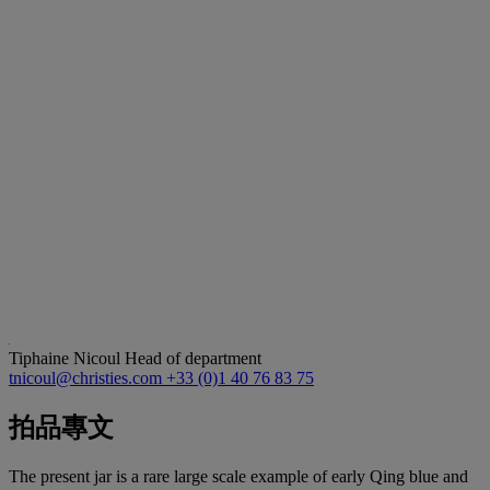
Tiphaine Nicoul
Head of department
tnicoul@christies.com
+33 (0)1 40 76 83 75
拍品專文
The present jar is a rare large scale example of early Qing blue and