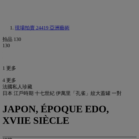
現場拍賣 24419
亞洲藝術
拍品 130
130
1 更多
4 更多
法國私人珍藏
日本 江戶時期 十七世紀 伊萬里「孔雀」紋大蓋罐 一對
JAPON, ÉPOQUE EDO,
XVIIE SIÈCLE