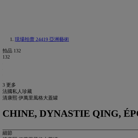
現場拍賣 24419
亞洲藝術
拍品 132
132
3 更多
法國私人珍藏
清康熙 伊萬里風格大蓋罐
CHINE, DYNASTIE QING, ÉP
細節