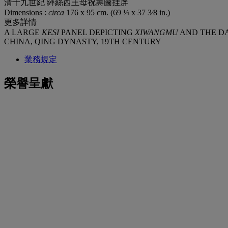
清十九世紀 緙絲西王母祝壽圖挂屏
Dimensions :
circa
176 x 95 cm. (69 ¼ x 37 3⁄8 in.)
更多詳情
A LARGE
KESI
PANEL DEPICTING
XIWANGMU
AND THE D
CHINA, QING DYNASTY, 19TH CENTURY
業務規定
榮譽呈獻