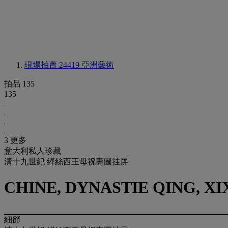
現場拍賣 24419
亞洲藝術
拍品 135
135
3 更多
意大利私人珍藏
清十九世紀 緙絲西王母祝壽圖挂屏
CHINE, DYNASTIE QING, XI
細節