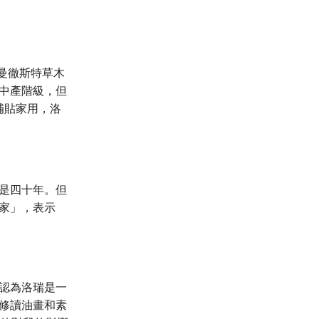
於曼徹斯特草木
中產階級，但
為補貼家用，洛
是四十年。但
家」，表示
認為洛瑞是一
修讀油畫和素