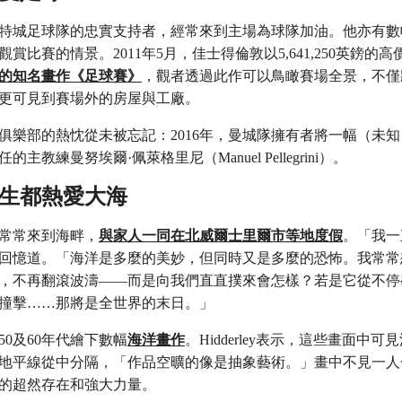
特城足球隊的忠實支持者，經常來到主場為球隊加油。他亦有數
賞比賽的情景。2011年5月，佳士得倫敦以5,641,250英鎊的
創作的知名畫作《足球賽》
，觀者透過此作可以鳥瞰賽場全景，不僅
更可見到賽場外的房屋與工廠。
俱樂部的熱忱從未被忘記：2016年，曼城隊擁有者將一幅（未
主教練曼努埃爾·佩萊格里尼（Manuel Pellegrini）。
瑞一生都熱愛大海
常常來到海畔，
與家人一同在北威爾士里爾市等地度假
。「我一
回憶道。「海洋是多麼的美妙，但同時又是多麼的恐怖。我常常
，不再翻滾波濤——而是向我們直直撲來會怎樣？若是它從不停
撞擊……那將是全世界的末日。」
、50及60年代繪下數幅
海洋畫作
。Hidderley表示，這些畫面中
地平線從中分隔，「作品空曠的像是抽象藝術。」畫中不見一人
的超然存在和強大力量。