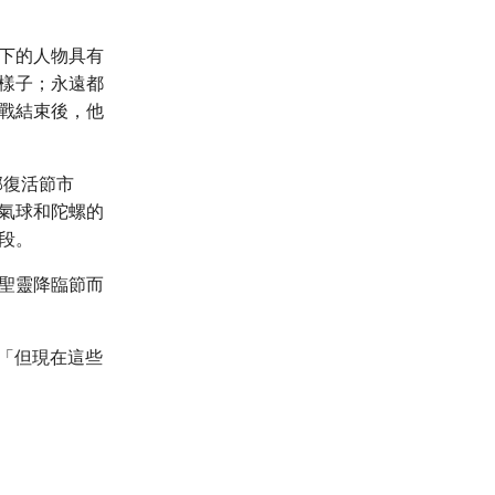
下的人物具有
樣子；永遠都
戰結束後，他
郡復活節市
氣球和陀螺的
段。
聖靈降臨節而
。「但現在這些