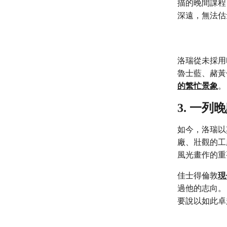
描的晚間課程
深遠，無法估
洛瑞從未採用
魯士藍、赭黃
的繁忙景象
。
3. 一
如今，洛瑞以
廠、壯觀的工
風光畫作的重
佳士得倫敦
現
過他的志向。
要說以如此卓