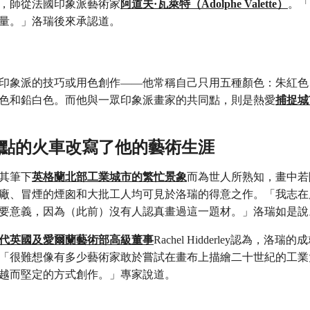
，師從法國印象派藝術家
阿道夫·瓦萊特（Adolphe Valette）
。「
量。」洛瑞後來承認道。
印象派的技巧或用色創作——他常稱自己只用五種顏色：朱紅色
色和鉛白色。而他與一眾印象派畫家的共同點，則是熱愛
捕捉城
列晚點的火車改寫了他的藝術生涯
其筆下
英格蘭北部工業城市的繁忙景象
而為世人所熟知，畫中若
廠、冒煙的煙囪和大批工人均可見於洛瑞的得意之作。「我志在
要意義，因為（此前）沒有人認真畫過這一題材。」洛瑞如是
代英國及愛爾蘭藝術部高級董事
Rachel Hidderley認為，洛
「很難想像有多少藝術家敢於嘗試在畫布上描繪二十世紀的工業
越而堅定的方式創作。」專家說道。