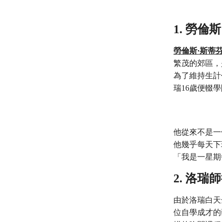
1. 勞
勞倫斯·斯蒂芬·洛瑞
繁茂的郊區，
為了維持生計
瑞16歲便輟
他從來不是一
他幾乎每天下
「我是一星期
2. 洛
由於洛瑞白天
位自學成才的