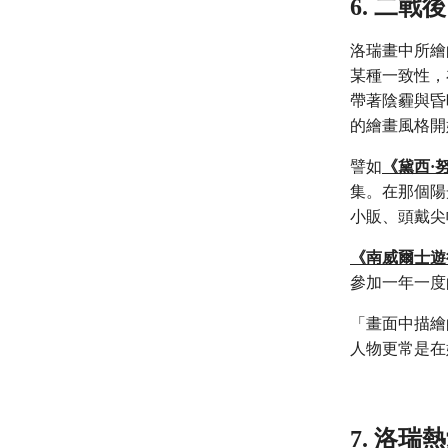
6. 二
洛瑞畫中所繪
某種一致性，
帶著陰霾與昏
的繪畫風格開
譬如
《黛西·
集。在那個陽
小販、頭戴尖
《南威爾士遊
參加一年一度
「畫面中描繪
人物更常是在
7. 洛瑞