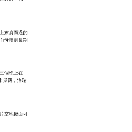
上擦肩而過的
，而母親則長期
」
三個晚上在
城市景觀，洛瑞
這片空地後面可