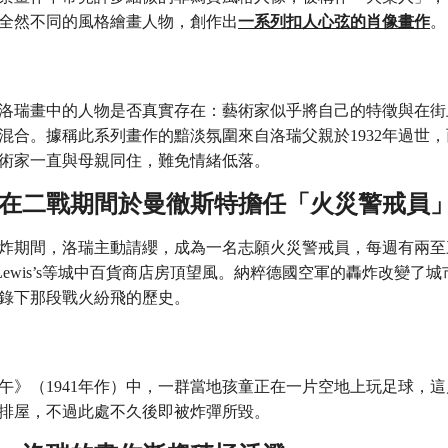
全然不同的風格繪畫人物，創作出
一系列扣人心弦的肖像畫作
。
洛瑞畫中的人物是否真實存在：藝術家似乎將自己的特徵與在街
混合。據稱此系列畫作的黯淡氛圍來自洛瑞父親於1932年過世
術家一直與母親同住，難免情緒低落。
瑞曾在二戰期間於曼徹斯特擔任「火災警戒員
炸期間，洛瑞主動請纓，成為一名志願火災警戒員，每週有兩至
ms或Lewis’s等城中百貨商店房頂望風。納粹德國空軍的轟炸改變了
錄下那段戰火紛飛的歷史。
午》（1941年作）中，一群當地孩童正在一片空地上玩足球，
排屋，不過此處不久後即被炸彈所毀。