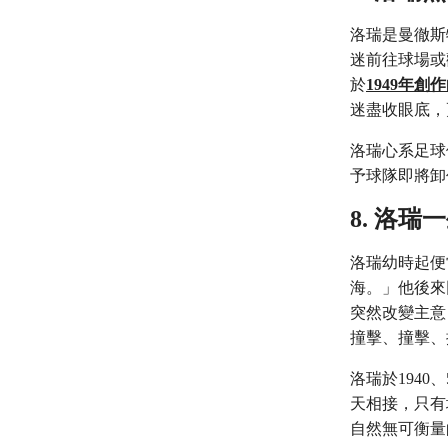
洛瑞是曼徹斯
迷前往球場或觀
於
1949年
迷盡收眼底，
洛瑞心系足球
予球隊即將卸任的
8. 洛
洛瑞幼時起便
海。」他後來
突然改變主意
撞擊、撞擊、
洛瑞於1940
天相接，只有
自然無可衡量