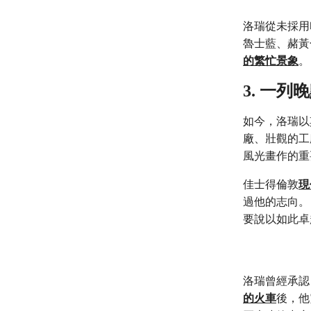
洛瑞從未採用
魯士藍、赭黃
的繁忙景象
。
3. 一
如今，洛瑞以
廠、壯觀的工
風光畫作的重
佳士得倫敦
現
過他的志向。
要說以如此卓
洛瑞曾經承認
的火車
後，他