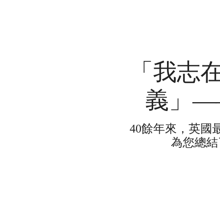
「我志
義」—
40餘年來，英
為您總結