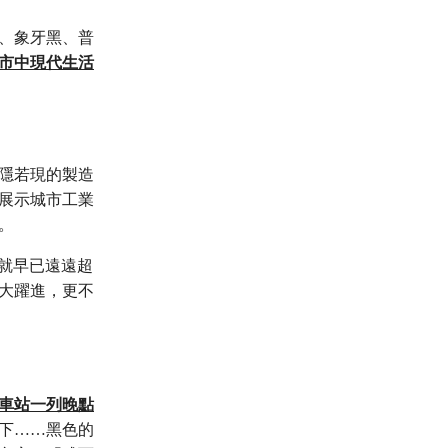
、象牙黑、普
市中現代生活
隱若現的製造
展示城市工業
說。
瑞的成就早已遠遠超
大躍進，更不
車站一列晚點
下……黑色的