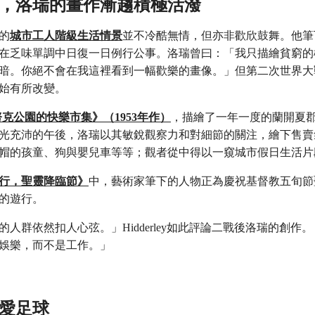
戰後，洛瑞的畫作漸趨積極活潑
的
城市工人階級生活情景
並不冷酷無情，但亦非歡欣鼓舞。他筆
在乏味單調中日復一日例行公事。洛瑞曾曰：「我只描繪貧窮的
暗。你絕不會在我這裡看到一幅歡樂的畫像。」但第二次世界大
始有所改變。
努克公園的快樂市集》（1953年作）
，描繪了一年一度的蘭開夏
光充沛的午後，洛瑞以其敏銳觀察力和對細節的關注，繪下售賣
帽的孩童、狗與嬰兒車等等；觀者從中得以一窺城市假日生活片
行，聖靈降臨節》
中，藝術家筆下的人物正為慶祝基督教五旬節
的遊行。
的人群依然扣人心弦。」Hidderley如此評論二戰後洛瑞的創作
娛樂，而不是工作。」
熱愛足球