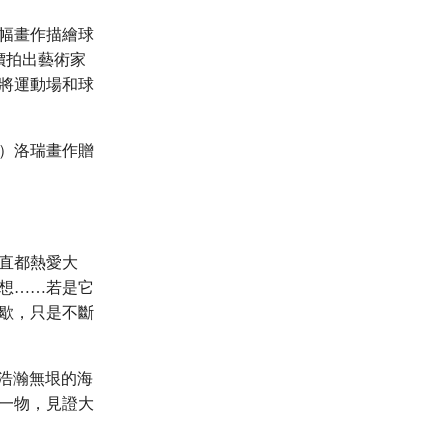
幅畫作描繪球
高價拍出藝術家
將運動場和球
知）洛瑞畫作贈
直都熱愛大
想……若是它
歇，只是不斷
可見浩瀚無垠的海
一物，見證大