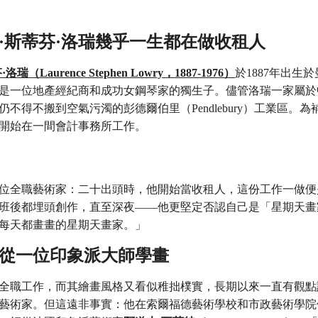
倫斯·斯蒂芬·洛瑞幾乎一生都在做收租人
（Laurence Stephen Lowry，1887-1976）
於1887年出生
是一位地產經紀商和成功女鋼琴家的獨生子。儘管洛瑞一家屬於
仍不得不搬到空氣污濁的彭德爾伯里（Pendlebury）工業區。
學開始在一間會計事務所工作。
位全職藝術家：二十出頭時，他開始當收租人，這份工作一做便
班後都埋頭創作，直至深夜——他更堅定否認自己是「星期天畫
每天都畫畫的星期天畫家。」
瑞師從一位印象派大師學畫
全職工作，而其繪畫風格又看似稚拙樸實，長期以來一直有觀點
藝術家。但這遠非事實：他在索爾福德藝術學校和市政藝術學院