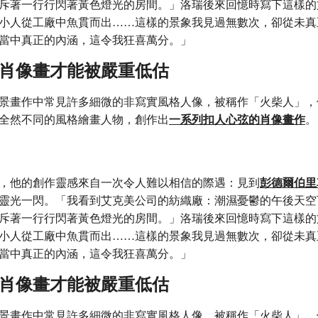
斥著一行行閃著黃色燈光的房間。」洛瑞後來回憶時寫下這樣的
小人從工廠中魚貫而出……這樣的景象我見過無數次，卻從未真
當中真正的內涵，這令我狂喜萬分。」
瑞的肖像畫才能被嚴重低估
景畫作中常見許多細微的非寫實風格人像，被稱作「火柴人」，但
全然不同的風格繪畫人物，創作出
一系列扣人心弦的肖像畫作
。
，他的創作靈感來自一次令人難以相信的際遇：見到
彭德爾伯里
靈光一閃。「我看到艾克美公司的紡織廠：潮濕憂鬱的午後天空
斥著一行行閃著黃色燈光的房間。」洛瑞後來回憶時寫下這樣的
小人從工廠中魚貫而出……這樣的景象我見過無數次，卻從未真
當中真正的內涵，這令我狂喜萬分。」
瑞的肖像畫才能被嚴重低估
景畫作中常見許多細微的非寫實風格人像，被稱作「火柴人」，但