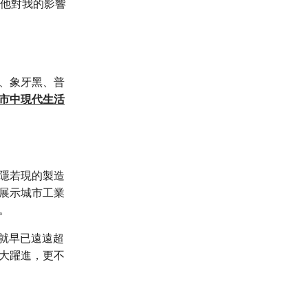
他對我的影響
、象牙黑、普
市中現代生活
隱若現的製造
展示城市工業
說。
瑞的成就早已遠遠超
大躍進，更不