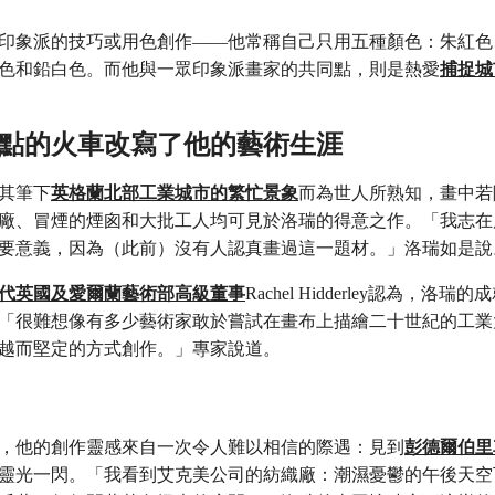
印象派的技巧或用色創作——他常稱自己只用五種顏色：朱紅色
色和鉛白色。而他與一眾印象派畫家的共同點，則是熱愛
捕捉城
列晚點的火車改寫了他的藝術生涯
其筆下
英格蘭北部工業城市的繁忙景象
而為世人所熟知，畫中若
廠、冒煙的煙囪和大批工人均可見於洛瑞的得意之作。「我志在
要意義，因為（此前）沒有人認真畫過這一題材。」洛瑞如是
代英國及愛爾蘭藝術部高級董事
Rachel Hidderley認為，洛
「很難想像有多少藝術家敢於嘗試在畫布上描繪二十世紀的工業
越而堅定的方式創作。」專家說道。
，他的創作靈感來自一次令人難以相信的際遇：見到
彭德爾伯里
靈光一閃。「我看到艾克美公司的紡織廠：潮濕憂鬱的午後天空