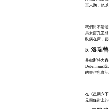
至末期，他以
我們尚不清楚
男女面孔互相
臥病在床，藝
5. 洛
曼徹斯特大轟
Debenha
的畫作忠實記
在《星期六下
見四條街上的