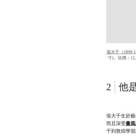
張大千（1899
寸)。估價：12,
他
張大千生於藝
而且深受
畫風
千到敦煌學習