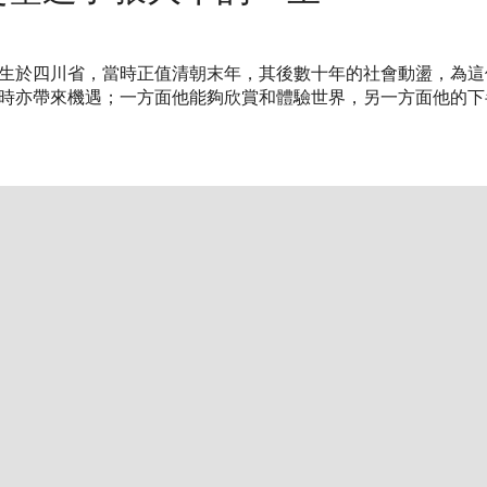
9年生於四川省，當時正值清朝末年，其後數十年的社會動盪，為
時亦帶來機遇；一方面他能夠欣賞和體驗世界，另一方面他的下
打开链接 HTTPS://WWW.CHRISTIE