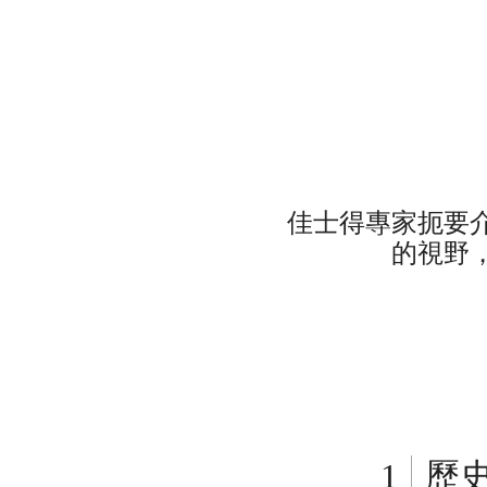
佳士得專家扼要
的視野
歷