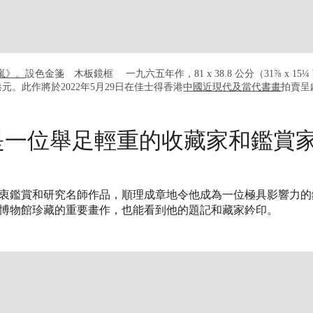
晴嵐》。
設色金箋 木板鏡框 一九六五年作，81 x 38.8 公分（31⅞ x 15¼ 英寸)
港元。此作將於2022年5月29日在佳士得香港
中國近現代及當代書畫
拍賣呈
是一位舉足輕重的收藏家和鑑賞
衷鑑賞和研究名師作品，順理成章地令他成為一位極具影響力的
博物館珍藏的重要畫作，也能看到他的題記和藏家鈐印。