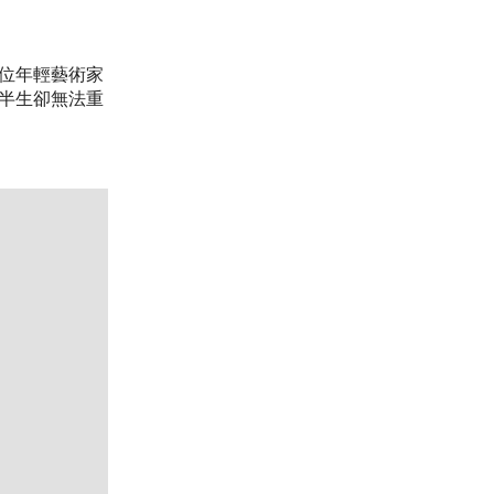
這位年輕藝術家
半生卻無法重
S.COM/LOT/LOT-6377418?LDP_BREADCRUMB=BACK&INTOBJECTI