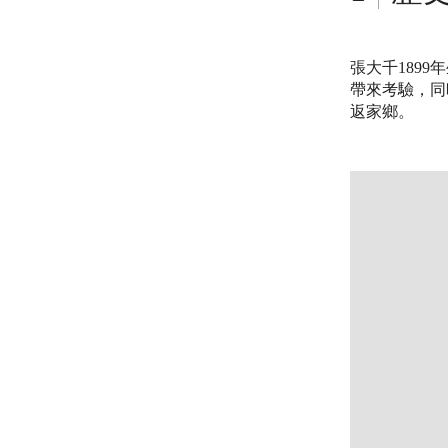
張大千189
帶來考驗，同
返家鄉。