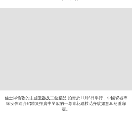
佳士得倫敦的
中國瓷器及工藝精品
拍賣於11月6日舉行，中國瓷器專
家安偉達介紹將於拍賣中呈獻的一尊青花纏枝花卉紋如意耳葫蘆扁
壺。