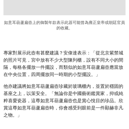
如意耳葫蘆扁壺上的御製年款表示此器可能曾為雍正皇帝或朝廷官員
的收藏。
專家對展示此壺有甚麼建議？安偉達表示：「從北京紫禁城
的照片可見，宮中放有不少大型陳列櫃，設有不同大小的間
隔，每格各擺放一件擺設，而類似的如意耳葫蘆扁壺應當放
在中央位置，四周擺放同一時期的小型擺設。」
他亦建議將如意耳葫蘆扁壺珍藏於玻璃櫃內，並置於穩固的
基座之上，以策安全。「無論你是中國藝術鑑賞家，抑或純
粹喜愛瓷器，這尊如意耳葫蘆扁壺也是賞心悅目的珍品。欣
賞這尊如意耳葫蘆扁壺時，你會感受到眼前是一件顯赫非凡
之物。」