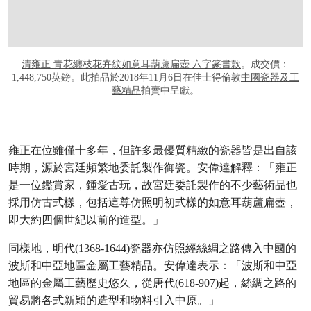
清雍正 青花纏枝花卉紋如意耳葫蘆扁壺 六字篆書款
。成交價：
1,448,750英鎊。此拍品於2018年11月6日在佳士得倫敦
中國瓷器及工
藝精品
拍賣中呈獻。
雍正在位雖僅十多年，但許多最優質精緻的瓷器皆是出自該
時期，源於宮廷頻繁地委託製作御瓷。安偉達解釋：「雍正
是一位鑑賞家，鍾愛古玩，故宮廷委託製作的不少藝術品也
採用仿古式樣，包括這尊仿照明初式樣的如意耳葫蘆扁壺，
即大約四個世紀以前的造型。」
同樣地，明代(1368-1644)瓷器亦仿照經絲綢之路傳入中國的
波斯和中亞地區金屬工藝精品。安偉達表示：「波斯和中亞
地區的金屬工藝歷史悠久，從唐代(618-907)起，絲綢之路的
貿易將各式新穎的造型和物料引入中原。」