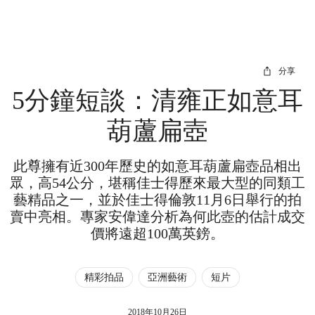
分享
5分鐘短談：清雍正如意耳
葫蘆扁壺
此尊擁有近300年歷史的如意耳葫蘆扁壺品相出
眾，高54公分，堪稱佳士得歷來最大型的同類工
藝精品之一，並於佳士得倫敦11月6日舉行的拍
賣中亮相。專家安偉達分析為何此壺的估計成交
價將遠超100萬英鎊。
精彩拍品
亞洲藝術
短片
2018年10月26日