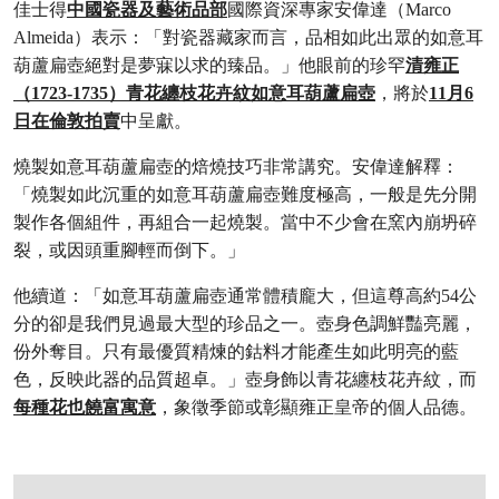
佳士得
中國瓷器及藝術品部
國際資深專家安偉達（Marco
Almeida）表示：「對瓷器藏家而言，品相如此出眾的如意耳
葫蘆扁壺絕對是夢寐以求的臻品。」他眼前的珍罕
清雍正
（1723-1735）青花纏枝花卉紋如意耳葫蘆扁壺
，將於
11月6
日在倫敦拍賣
中呈獻。
燒製如意耳葫蘆扁壺的焙燒技巧非常講究。安偉達解釋：
「燒製如此沉重的如意耳葫蘆扁壺難度極高，一般是先分開
製作各個組件，再組合一起燒製。當中不少會在窯內崩坍碎
裂，或因頭重腳輕而倒下。」
他續道：「如意耳葫蘆扁壺通常體積龐大，但這尊高約54公
分的卻是我們見過最大型的珍品之一。壺身色調鮮豔亮麗，
份外奪目。只有最優質精煉的鈷料才能產生如此明亮的藍
色，反映此器的品質超卓。」壺身飾以青花纏枝花卉紋，而
每種花也饒富寓意
，象徵季節或彰顯雍正皇帝的個人品德。