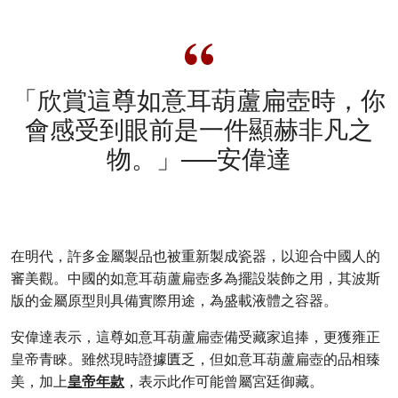
「欣賞這尊如意耳葫蘆扁壺時，你
會感受到眼前是一件顯赫非凡之
物。」──安偉達
在明代，許多金屬製品也被重新製成瓷器，以迎合中國人的
審美觀。中國的如意耳葫蘆扁壺多為擺設裝飾之用，其波斯
版的金屬原型則具備實際用途，為盛載液體之容器。
安偉達表示，這尊如意耳葫蘆扁壺備受藏家追捧，更獲雍正
皇帝青睞。雖然現時證據匱乏，但如意耳葫蘆扁壺的品相臻
美，加上
皇帝年款
，表示此作可能曾屬宮廷御藏。