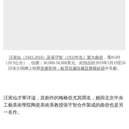
汪寅仙（1943-2018）及張守智（1932年生）製大曲壺
，寬8¼吋
（20.9公分），估價：30,000-50,000美元。此拍品於2019年3月19至26
日佳士得網上拍賣
壺裏乾坤：歐雲伉儷珍藏宜興紫砂器
中呈獻。
汪寅仙
才華洋溢，其創作的梅椿壺尤其聞名，她與北京中央
工藝美術學院陶瓷美術系教授
張守智
合作製成的曲壺也是另
一名作。