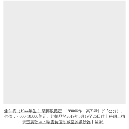
鮑仲梅（1944年生 ）製博浪搥壺
，1990年作，高3¾吋（9.5公分）。
估價：7,000-10,000美元。此拍品於2019年3月19至26日佳士得網上拍
賣
壺裏乾坤：歐雲伉儷珍藏宜興紫砂器
中呈獻。