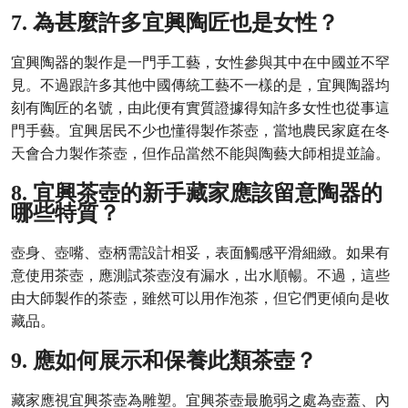
7. 為甚麼許多宜興陶匠也是女性？
宜興陶器的製作是一門手工藝，女性參與其中在中國並不罕
見。不過跟許多其他中國傳統工藝不一樣的是，宜興陶器均
刻有陶匠的名號，由此便有實質證據得知許多女性也從事這
門手藝。宜興居民不少也懂得製作茶壺，當地農民家庭在冬
天會合力製作茶壺，但作品當然不能與陶藝大師相提並論。
8. 宜興茶壺的新手藏家應該留意陶器的
哪些特質？
壺身、壺嘴、壺柄需設計相妥，表面觸感平滑細緻。如果有
意使用茶壺，應測試茶壺沒有漏水，出水順暢。不過，這些
由大師製作的茶壺，雖然可以用作泡茶，但它們更傾向是收
藏品。
9. 應如何展示和保養此類茶壺？
藏家應視宜興茶壺為雕塑。宜興茶壺最脆弱之處為壺蓋、內