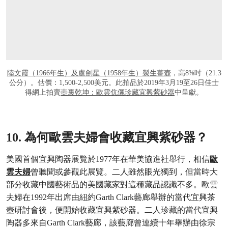
陸文霞（1966年生）及盧劍星（1958年生）製生薑壺
，高8⅜吋（21.3
公分）。估價：1,500-2,500美元。此拍品於2019年3月19至26日佳士
得網上拍賣
壺裏乾坤：歐雲伉儷珍藏宜興紫砂器
中呈獻。
10. 為何歐雲夫婦會收藏宜興紫砂器？
美國首個宜興陶器展覽於1977年在華美協進社舉行，相信
歐
雲夫婦
曾聽聞或參觀此展覽。二人雖然眼光獨到，但當時大
部分收藏中國藝術品的美國藏家對這種藏品認識不多。歐雲
夫婦在1992年出席由紐約Garth Clark藝廊舉辦的當代宜興茶
壺研討會後，便開始收藏宜興紫砂器。二人珍藏的當代宜興
陶器多來自Garth Clark藝廊，該藝廊曾連續十年舉辦由徐宗