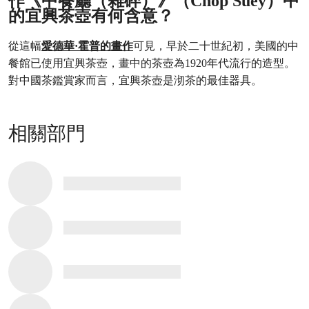
作《中餐廳（雜碎）》（Chop Suey）中
的宜興茶壺有何含意？
從這幅
愛德華·霍普的畫作
可見，早於二十世紀初，美國的中
餐館已使用宜興茶壺，畫中的茶壺為1920年代流行的造型。
對中國茶鑑賞家而言，宜興茶壺是沏茶的最佳器具。
相關部門