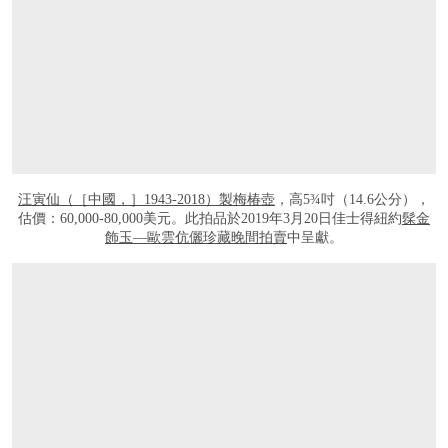
汪寅仙（［中國，］1943-2018）製梅椿壺
，高5¾吋（14.6公分），
估價：60,000-80,000美元。此拍品於2019年3月20日佳士得紐約
髹金
飾玉—歐雲伉儷珍藏晚間拍賣
中呈獻。
打开链接 HTTPS://ONLINEONLY.CHRISTIES.COM/S/CONTEMPORARY-CLAY-YIX