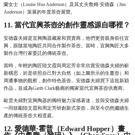
蘭女士（
Louise Hsu Anderson）及其丈夫詹姆·安德森（Jim
Anderson）策展的年度茶壺展覽。
11. 當代宜興茶壺的創作靈感源自哪裡？
安德森夫婦是宜興陶器藏家和買賣商，他們更曾親身前往宜
興，跟隨當地陶匠共同合作製作茶壺。當時，宜興陶匠大多
製作台灣行家委託的傳統茶壺。
當時，年輕的陶匠
陸文霞
與
周定芳
非常欣賞安德森夫婦的嶄
新構思，於是依照自己對大自然（如上圖所示的生薑壺）和
周遭事物的觀察，創作特色茶壺。安德森夫婦買下這批新穎
作品，並成為Garth Clark藝廊的獨家當代宜興茶壺供應商。
歐雲夫婦對宜興陶器的獨特魅力深感著迷，並與安德森夫婦
一同鼓勵陸文霞和周定芳研創新式茶壺，與至今仍然繼續生
產的傳統茶壺大相逕庭。
12. 愛德華·霍普（Edward Hopper）畫