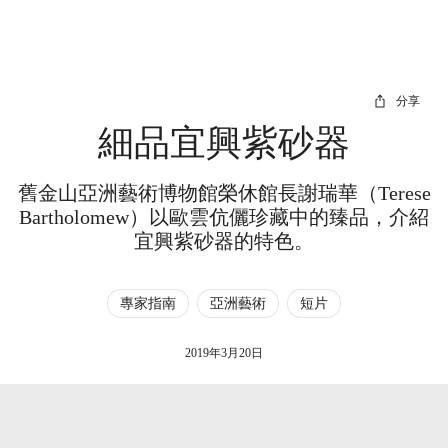
分享
細品宜興紫砂器
舊金山亞洲藝術博物館榮休館長謝瑞華（Terese
Bartholomew）以歐雲伉儷珍藏中的臻品，介紹
宜興紫砂器的特色。
專家指南
亞洲藝術
短片
2019年3月20日