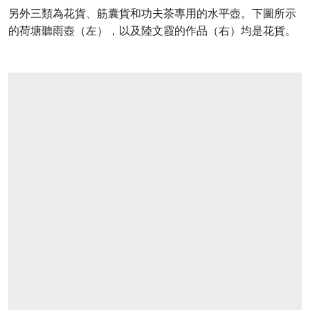
另外三類為花貨、筋囊貨和功夫茶專用的水平壺。下圖所示
的荷塘聽雨壺（左），以及陸文霞的作品（右）均是花貨。
打开链接 HTTPS://ONLINEONLY.CHRISTIES.COM/S/CONTEMPORARY-CLAY-YIX