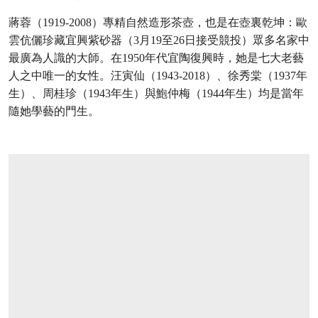
蔣蓉
（1919-2008）專精自然造形茶壺，也是在壺裏乾坤：歐
雲伉儷珍藏宜興紫砂器（3月19至26日接受競投）眾多名家中
最廣為人識的大師。在1950年代宜陶復興時，她是七大老藝
人之中唯一的女性。
汪寅仙
（1943-2018）、
徐秀棠
（1937年
生）、
周桂珍
（1943年生）與
鮑仲梅
（1944年生）均是當年
隨她學藝的門生。
在画廊中打开图片