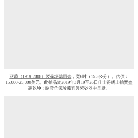
蔣蓉（1919-2008）製荷塘聽雨壺
，寬6吋（15.3公分）。估價：
15,000-25,000美元。此拍品於2019年3月19至26日佳士得網上拍賣
壺
裏乾坤：歐雲伉儷珍藏宜興紫砂器
中呈獻。
打开链接 HTTPS://ONLINEONLY.CHRISTIES.COM/S/CONTEMPORARY-CLAY-YI