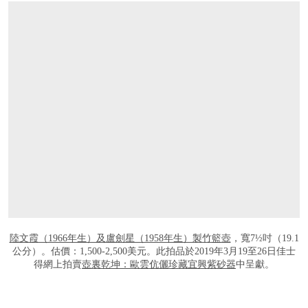
打开链接 HTTPS://ONLINEONLY.CHRISTI
陸文霞（1966年生）及盧劍星（1958年生）製竹籃壺
，寬7½吋（19.1
公分）。估價：1,500-2,500美元。此拍品於2019年3月19至26日佳士
得網上拍賣
壺裏乾坤：歐雲伉儷珍藏宜興紫砂器
中呈獻。