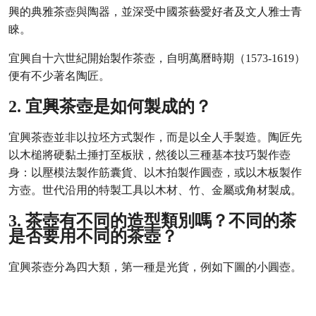
興的典雅茶壺與陶器，並深受中國茶藝愛好者及文人雅士青
睞。
宜興自十六世紀開始製作茶壺，自明萬曆時期（1573-1619）
便有不少著名陶匠。
2. 宜興茶壺是如何製成的？
宜興茶壺並非以拉坯方式製作，而是以全人手製造。陶匠先
以木槌將硬黏土捶打至板狀，然後以三種基本技巧製作壺
身：以壓模法製作筋囊貨、以木拍製作圓壺，或以木板製作
方壺。世代沿用的特製工具以木材、竹、金屬或角材製成。
3. 茶壺有不同的造型類別嗎？不同的茶
是否要用不同的茶壺？
宜興茶壺分為四大類，第一種是光貨，例如下圖的小圓壺。