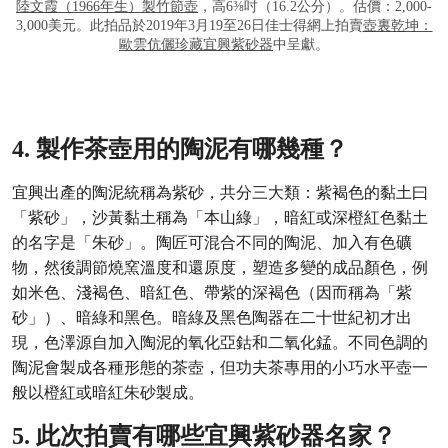
陸文霞（1966年生）製竹節壺
，高6⅜吋（16.2公分）。估價：2,000-
3,000美元。此拍品於2019年3月19至26日佳士得網上拍賣
壺裏乾坤：
歐雲伉儷珍藏宜興紫砂器
中呈獻。
4. 製作茶壺用的陶泥有哪幾種？
宜興出產的陶泥統稱為紫砂，共分三大類：紫褐色的黏土曰
「紫砂」，沙黃黏土稱為「本山綠」，暗紅或深橙紅色黏土
的名字是「朱砂」。陶匠可混合不同的陶泥、加入有色礦
物，然後調節燒窯溫度和還原度，塑造多變的成品顏色，例
如米色、淺褐色、暗紅色、帶紫的深褐色（因而稱為「紫
砂」）、暗綠和黑色。暗綠及黑色陶器在二十世紀初才出
現，色澤源自加入陶泥的氧化亞鈷和二氧化錳。不同色調的
陶泥會製成各種形態的茶壺，但功夫茶專用的小巧水平壺一
般以橙紅或暗紅朱砂製成。
5. 此次拍賣有哪些宜興紫砂器名家？