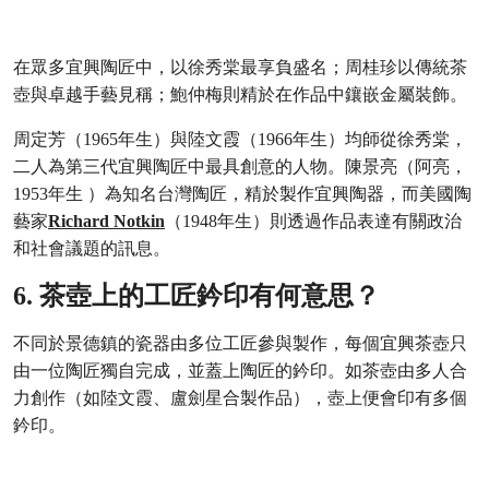
在眾多宜興陶匠中，以
徐秀棠
最享負盛名；
周桂珍
以傳統茶
壺與卓越手藝見稱；
鮑仲梅
則精於在作品中鑲嵌金屬裝飾。
周定芳
（1965年生）與
陸文霞
（1966年生）均師從
徐秀棠
，
二人為第三代宜興陶匠中最具創意的人物。
陳景亮
（阿亮，
1953年生 ）為知名台灣陶匠，精於製作宜興陶器，而美國陶
藝家
Richard Notkin
（1948年生）則透過作品表達有關政治
和社會議題的訊息。
6. 茶壺上的工匠鈐印有何意思？
不同於景德鎮的瓷器由多位工匠參與製作，每個宜興茶壺只
由一位陶匠獨自完成，並蓋上陶匠的鈐印。如茶壺由多人合
力創作（如
陸文霞
、
盧劍星
合製作品），壺上便會印有多個
鈐印。