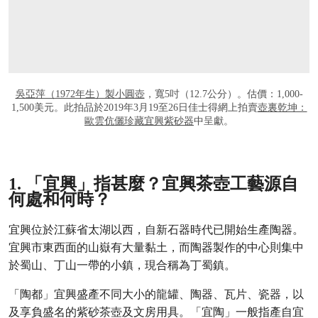
吳亞萍（1972年生）製小圓壺
，寬5吋（12.7公分）。估價：1,000-
1,500美元。此拍品於2019年3月19至26日佳士得網上拍賣
壺裏乾坤：
歐雲伉儷珍藏宜興紫砂器
中呈獻。
1. 「宜興」指甚麼？宜興茶壺工藝源自
何處和何時？
宜興位於江蘇省太湖以西，自新石器時代已開始生產陶器。
宜興市東西面的山嶽有大量黏土，而陶器製作的中心則集中
於蜀山、丁山一帶的小鎮，現合稱為丁蜀鎮。
「陶都」宜興盛產不同大小的龍罐、陶器、瓦片、瓷器，以
及享負盛名的紫砂茶壺及文房用具。「宜陶」一般指產自宜