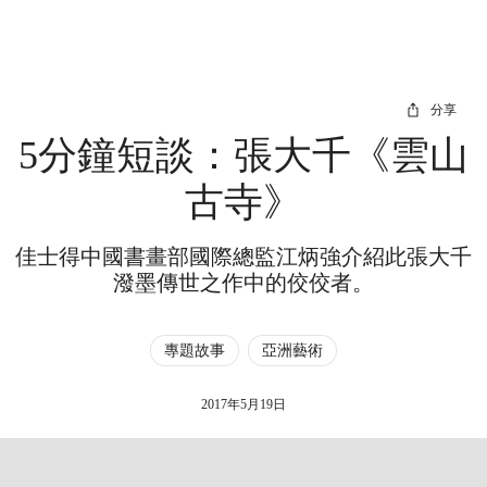
分享
5分鐘短談：張大千《雲山
古寺》
佳士得中國書畫部國際總監江炳強介紹此張大千
潑墨傳世之作中的佼佼者。
專題故事
亞洲藝術
2017年5月19日