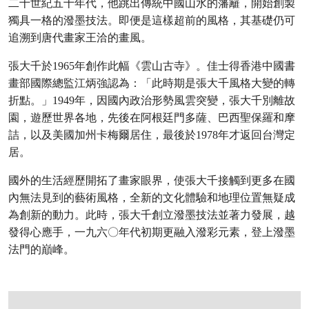
二十世紀五十年代，他跳出傳統中國山水的藩籬，開始創製
獨具一格的潑墨技法。即便是這樣超前的風格，其基礎仍可
追溯到唐代畫家王洽的畫風。
張大千於1965年創作此幅《雲山古寺》。佳士得香港中國書
畫部國際總監江炳強認為：「此時期是張大千風格大變的轉
折點。」1949年，因國內政治形勢風雲突變，張大千別離故
園，遊歷世界各地，先後在阿根廷門多薩、巴西聖保羅和摩
詰，以及美國加州卡梅爾居住，最後於1978年才返回台灣定
居。
國外的生活經歷開拓了畫家眼界，使張大千接觸到更多在國
內無法見到的藝術風格，全新的文化體驗和地理位置無疑成
為創新的動力。此時，張大千創立潑墨技法並著力發展，越
發得心應手，一九六〇年代初期更融入潑彩元素，登上潑墨
法門的巔峰。