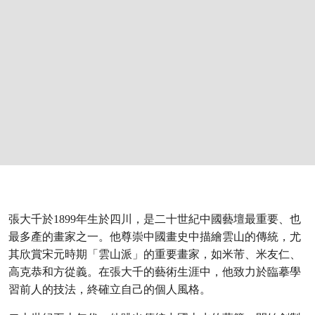
張大千於1899年生於四川，是二十世紀中國藝壇最重要、也
最多產的畫家之一。他尊崇中國畫史中描繪雲山的傳統，尤
其欣賞宋元時期「雲山派」的重要畫家，如米芾、米友仁、
高克恭和方從義。在張大千的藝術生涯中，他致力於臨摹學
習前人的技法，終確立自己的個人風格。