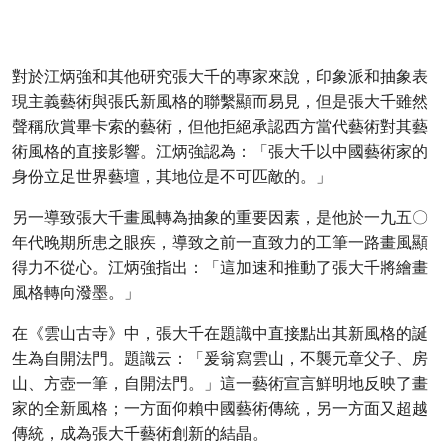
對於江炳強和其他研究張大千的專家來說，印象派和抽象表
現主義藝術與張氏新風格的聯繫顯而易見，但是張大千雖然
聲稱欣賞畢卡索的藝術，但他拒絕承認西方當代藝術對其藝
術風格的直接影響。江炳強認為：「張大千以中國藝術家的
身份立足世界藝壇，其地位是不可匹敵的。」
另一導致張大千畫風轉為抽象的重要因素，是他於一九五〇
年代晚期所患之眼疾，導致之前一直致力的工筆一路畫風顯
得力不從心。江炳強指出：「這加速和推動了張大千將繪畫
風格轉向潑墨。」
在《雲山古寺》中，張大千在題識中直接點出其新風格的誕
生為自開法門。題識云：「爰翁寫雲山，不襲元章父子、房
山、方壺一筆，自開法門。」這一藝術宣言鮮明地反映了畫
家的全新風格；一方面仰賴中國藝術傳統，另一方面又超越
傳統，成為張大千藝術創新的結晶。