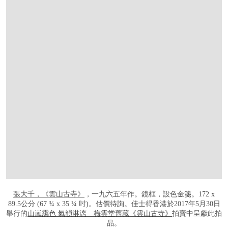
張大千，《雲山古寺》
，一九六五年作。鏡框，設色金箋。172 x
89.5公分 (67 ¾ x 35 ¼ 吋)。估價待詢。佳士得香港於2017年5月30日
舉行的
山嵐靄色 氣韻淋漓—梅雲堂舊藏《雲山古寺》
拍賣中呈獻此拍
品。