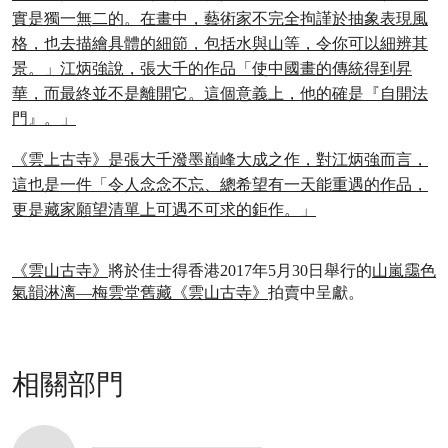
實是獨一無二的。在畫中，藝術家不完全拘謹於抽象表現風
格，也去描繪具體的細節，包括水與山等，令你可以細辨其
景。」江炳強說，張大千的作品「使中國畫的傳統得到昇
華，而最終並不是離開它。這個意義上，他的確是『自開法
門』。」
《雲上古寺》是張大千潑墨巔峰大成之作，對江炳強而言，
這也是一件「令人念念不忘、總希望有一天能重遇的作品，
更是藏家願望清單上可遇不可求的鉅作。」
《雲山古寺》
將於佳士得香港2017年5月30日舉行的
山嵐靄色
氣韻淋漓—梅雲堂舊藏《雲山古寺》
拍賣中呈獻。
相關部門