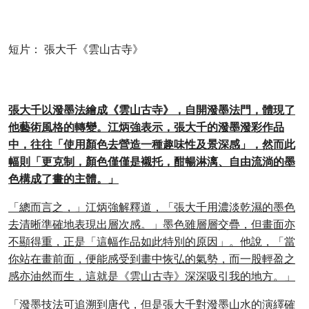
短片：
張大千《雲山古寺》
張大千以潑墨法繪成《雲山古寺》，自開潑墨法門，體現了
他藝術風格的轉變。江炳強表示，張大千的潑墨潑彩作品
中，往往「使用顏色去營造一種趣味性及景深感」，然而此
幅則「更克制，顏色僅僅是襯托，酣暢淋漓、自由流淌的墨
色構成了畫的主體。」
「總而言之，」江炳強解釋道，「張大千用濃淡乾濕的墨色
去清晰準確地表現出層次感。」墨色雖層層交疊，但畫面亦
不顯得重，正是「這幅作品如此特別的原因」。他說，「當
你站在畫前面，便能感受到畫中恢弘的氣勢，而一股輕盈之
感亦油然而生，這就是《雲山古寺》深深吸引我的地方。」
「潑墨技法可追溯到唐代，但是張大千對潑墨山水的演繹確