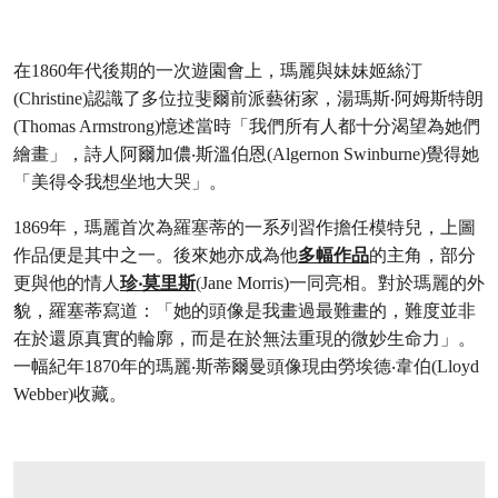
在1860年代後期的一次遊園會上，瑪麗與妹妹姬絲汀
(Christine)認識了多位拉斐爾前派藝術家，湯瑪斯‧阿姆斯特朗
(Thomas Armstrong)憶述當時「我們所有人都十分渴望為她們
繪畫」，詩人阿爾加儂‧斯溫伯恩(Algernon Swinburne)覺得她
「美得令我想坐地大哭」。
1869年，瑪麗首次為羅塞蒂的一系列習作擔任模特兒，上圖
作品便是其中之一。後來她亦成為他
多幅作品
的主角，部分
更與他的情人
珍‧莫里斯
(Jane Morris)一同亮相。對於瑪麗的外
貌，羅塞蒂寫道：「她的頭像是我畫過最難畫的，難度並非
在於還原真實的輪廓，而是在於無法重現的微妙生命力」。
一幅紀年1870年的瑪麗‧斯蒂爾曼頭像現由勞埃德‧韋伯(Lloyd
Webber)收藏。