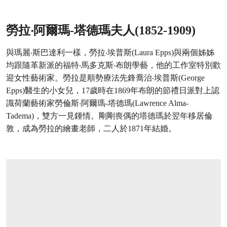
勞拉‧阿爾瑪-塔德瑪夫人(1852-1909)
與瑪麗‧斯巴達利一樣，勞拉‧埃普斯(Laura Epps)與兩個姊姊
均跟隨革新派的福特‧馬多克斯‧布朗學藝，他的工作室特別歡
迎女性藝術家。勞拉是順勢療法先鋒喬治‧埃普斯(George
Epps)醫生的小女兒，17歲時在1869年布朗的節禮日派對上認
識荷蘭藝術家勞倫斯‧阿爾瑪-塔德瑪(Lawrence Alma-
Tadema)，雙方一見鍾情。剛剛喪偶的塔德瑪於翌年移居倫
敦，成為勞拉的繪畫老師，二人於1871年結婚。