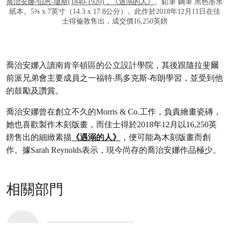
喬治安娜‧伯恩-瓊斯(1840-1920)，《遇溺的人》
。鉛筆 鋼筆 黑色墨水
紙本。5⅝ x 7英寸（14.3 x 17.8公分）。此作於2018年12月11日在佳
士得倫敦售出，成交價16,250英鎊
喬治安娜入讀南肯辛頓區的公立設計學院，其後跟隨拉斐爾
前派兄弟會主要成員之一福特‧馬多克斯‧布朗學習，並受到他
的鼓勵及讚賞。
喬治安娜曾在創立不久的Morris & Co.工作，負責繪畫瓷磚，
她也喜歡製作木刻版畫，而佳士得於2018年12月以16,250英
鎊售出的細緻素描
《遇溺的人》
，便可能為木刻版畫而創
作。據Sarah Reynolds表示，現今尚存的喬治安娜作品極少。
相關部門