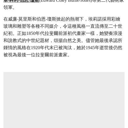
華‧科利‧伯恩-瓊斯
(Edward Coley Burne-Jones)等第二代藝術家
領軍。
在威廉‧莫里斯和伯恩-瓊斯掀起的熱潮下，埃莉諾採用彩繪
玻璃和雕塑等各種不同媒介，令這種風格一直流傳至二十世
紀初。正如1850年代拉斐爾前派初代畫家一樣，她變奏浪漫
和說教式的中世紀題材，頌揚自然之美。儘管她最後承認所
鍾情的風格在1920年代末已被淘汰，她於1945年逝世後仍然
被視為最後一位拉斐爾前派畫家。