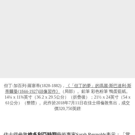
但丁‧加百列‧羅塞蒂(1828-1882)，
《「但丁的夢」的瑪麗‧斯巴達利‧斯
蒂爾曼(1844-1927)頭像習作》
（局部）。鉛筆 彩色粉筆 鴨蛋藍紙。
14¼ x 11⅝英寸（36.2 x 29.5公分）（折疊後）；21½ x 24英寸（54 x
61公分）（整體）。此作於2018年7月11日在佳士得倫敦售出，成交
價320,750英鎊
佳士得倫敦
維多利亞時期
藝術專家Sarah Reynolds表示：「當