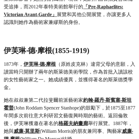
受追捧，而2012年泰特美術館舉行的
「Pre-Raphaelites:
Victorian Avant-Garde」
展覽和其他公開展覽，亦讓更多人
認識到她作為藝術家兼繆斯的身份。
伊芙琳‧德‧摩根(1855-1919)
1873年，
伊芙琳‧德‧摩根
（原姓皮克林）違背父母的意願，入
讀當時只開辦了兩年的斯萊德美術學院，作為首批入讀該校
的女性藝術家之一。她成績優異，並獲得著名的斯萊德獎學
金。
她在叔叔兼第二代拉斐爾前派藝術家
約翰‧羅丹‧斯賓塞‧斯坦
霍普
(John Roddam Spencer Stanhope)的鼓勵下，於1875至1877
年間多次前往意大利研習文藝復興時期的藝術。返回倫敦
後，伊芙琳獲邀在著名的
格羅夫納畫廊
舉行展覽。1887年，
她與
威廉‧莫里斯
(William Morris)的朋友兼同事、陶藝家
威廉‧
德‧摩根
(William De Morgan)結婚。