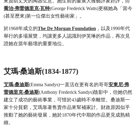
來資助丈夫的陶器生意。她生前的畫展大獲藝評家好評，而
喬治‧弗雷德里克‧瓦特
(George Frederick Watts)更稱她為「當今
(甚至歷來)第一位傑出女性藝術家」。
於1968年成立的
The De Morgan Foundation
，以及1990年代
舉行的多場展覽，均讓更多人認識到伊芙琳的作品，再次見
證她在當年藝壇的重要地位。
艾瑪‧桑迪斯(1834-1877)
艾瑪‧桑迪斯
(Emma Sandys)一直活在更有名的哥哥
安東尼‧弗
雷德里克‧桑迪斯
(Anthony Frederick Sandys)陰影中，但她仍然
建立了成功的藝術事業，可惜於43歲時不幸離世。桑迪斯一
家十分貧窮，艾瑪靠著售賣作品來幫補家計。財政原因似乎
推動了她的藝術發展，她於1870年代中期的作品更見成熟精
緻。