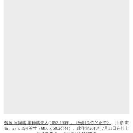
打开链接 HTTPS://WWW.CHRISTIES.COM/
勞拉‧阿爾瑪-塔德瑪夫人(1852-1909)，《光明是你的正午》
。油彩 畫
布。27 x 19¾英寸（68.6 x 50.2公分）。此作於2018年7月11日在佳士