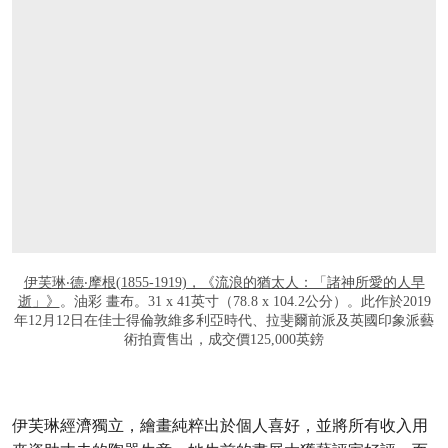
打开链接 HTTPS://WWW.CHRISTIES.COM/
伊芙琳‧德‧摩根(1855-1919)，《流浪的猶太人：「諸神所愛的人早
逝」》
。油彩 畫布。31 x 41英寸（78.8 x 104.2公分）。此作於2019
年12月12日在佳士得倫敦維多利亞時代、拉斐爾前派及英國印象派藝
術拍賣售出，成交價125,000英鎊
伊芙琳經濟獨立，繪畫純粹出於個人喜好，並將所有收入用