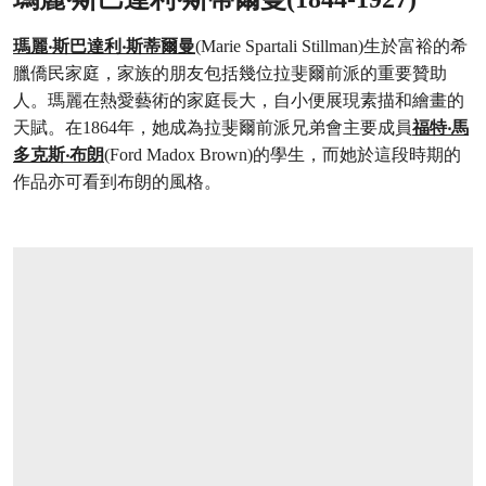
瑪麗‧斯巴達利‧斯蒂爾曼
(Marie Spartali Stillman)生於富裕的希
臘僑民家庭，家族的朋友包括幾位拉斐爾前派的重要贊助
人。瑪麗在熱愛藝術的家庭長大，自小便展現素描和繪畫的
天賦。在1864年，她成為拉斐爾前派兄弟會主要成員
福特‧馬
多克斯‧布朗
(Ford Madox Brown)的學生，而她於這段時期的
作品亦可看到布朗的風格。