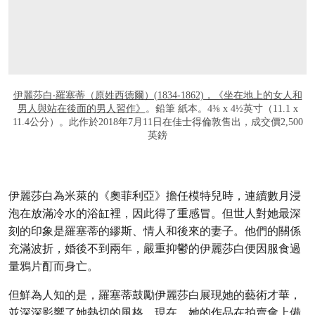
伊麗莎白‧羅塞蒂（原姓西德爾）(1834-1862)，《坐在地上的女人和
男人與站在後面的男人習作》
。鉛筆 紙本。4⅜ x 4½英寸（11.1 x
11.4公分）。此作於2018年7月11日在佳士得倫敦售出，成交價2,500
英鎊
伊麗莎白為米萊的《奧菲利亞》擔任模特兒時，連續數月浸
泡在放滿冷水的浴缸裡，因此得了重感冒。但世人對她最深
刻的印象是羅塞蒂的繆斯、情人和後來的妻子。他們的關係
充滿波折，婚後不到兩年，嚴重抑鬱的伊麗莎白便因服食過
量鴉片酊而身亡。
但鮮為人知的是，羅塞蒂鼓勵伊麗莎白展現她的藝術才華，
並深深影響了她熱切的風格。現在，她的作品在拍賣會上備