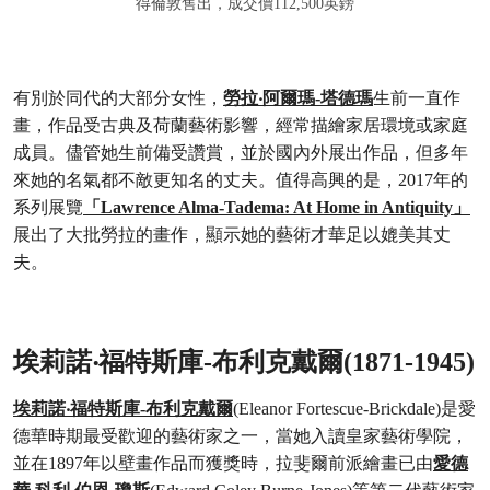
得倫敦售出，成交價112,500英鎊
有別於同代的大部分女性，
勞拉‧阿爾瑪-塔德瑪
生前一直作
畫，作品受古典及荷蘭藝術影響，經常描繪家居環境或家庭
成員。儘管她生前備受讚賞，並於國內外展出作品，但多年
來她的名氣都不敵更知名的丈夫。值得高興的是，2017年的
系列展覽
「Lawrence Alma-Tadema: At Home in Antiquity」
展出了大批勞拉的畫作，顯示她的藝術才華足以媲美其丈
夫。
埃莉諾‧福特斯庫-布利克戴爾(1871-1945)
埃莉諾‧福特斯庫-布利克戴爾
(Eleanor Fortescue-Brickdale)是愛
德華時期最受歡迎的藝術家之一，當她入讀皇家藝術學院，
並在1897年以壁畫作品而獲獎時，拉斐爾前派繪畫已由
愛德