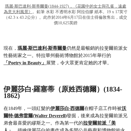
瑪麗‧斯巴達利‧斯蒂爾曼(1844-1927)，《花園中的女士與孔雀，遠處
為意大利風景》
。鉛筆 水彩 不透明水彩 阿拉伯膠 紙本。19 x 17英寸
（42.3 x 43.2公分）。此作於2014年6月17日在佳士得倫敦售出，成交
價10,625英鎊
現在，
瑪麗‧斯巴達利‧斯蒂爾曼
仍然是最暢銷的拉斐爾前派女
性藝術家之一。特拉華州藝術博物館於2015年舉行的
「Poetry in Beauty」
展覽，令大眾更肯定她的才華。
伊麗莎白‧羅塞蒂（原姓西德爾）(1834-
1862)
在1849年，一頭紅髮的
伊麗莎白‧西德爾
在帽子店工作時被
沃
爾特‧德弗雷爾(Walter Deverell)
發掘，後來成為拉斐爾前派兄
弟會最喜愛的繆斯之一。作為第一代的
拉斐爾前派「美
人」
，描繪伊麗莎白的畫作成為多間公共藝廊和博物館的永