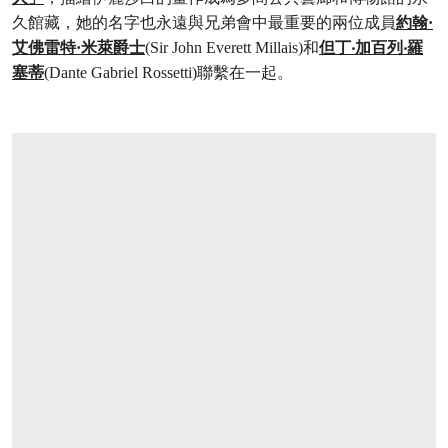
久館藏，她的名字也永遠與兄弟會中最重要的兩位成員
約翰·
艾佛雷特·米萊爵士
(Sir John Everett Millais)和
但丁‧加百列‧羅
塞蒂
(Dante Gabriel Rossetti)聯繫在一起。
打开链接 HTTPS://WWW.CHRISTIES.COM/