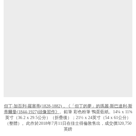
打开链接 HTTPS://WWW.CHRISTIES.COM/
但丁‧加百列‧羅塞蒂(1828-1882)，《「但丁的夢」的瑪麗‧斯巴達利‧斯
蒂爾曼(1844-1927)頭像習作》
。鉛筆 彩色粉筆 鴨蛋藍紙。14¼ x 11⅝
英寸（36.2 x 29.5公分）（折疊後）；21½ x 24英寸（54 x 61公分）
（整體）。此作於2018年7月11日在佳士得倫敦售出，成交價320,750
英鎊