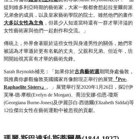
提到維多利亞時期的藝術家，大家一般都會想起拉斐爾前派
兄弟會的成員，以及皇家藝術學院的院士。雖然他們的畫作
大多以女性為主角
，但甚少人知道當時還有一群才華洋溢的
女性藝術家與他們一起創作和交流。」
傳統上，外界會著眼於這些女性與身邊男性的關係，她們常
被認為才華遜於更有名氣的丈夫、父親和兄弟。但近年，坊
間開始視其富有才華的藝術先鋒。
Sarah Reynolds補充：「如果你於
古典藝術週
期間身處倫敦，
我推薦你參觀倫敦英國國家肖像館現正舉行的展覽
『Pre-
Raphaelite Sisters』
。」展覽舉行至2020年1月26日，探討伊
芙琳‧德‧摩根(Evelyn de Morgan)、喬治安娜‧伯恩-瓊斯
(Georgiana Burne-Jones)及伊麗莎白‧西德爾(Elizabeth Siddal)等
12位傑出女性在藝術運動中被忽視的貢獻。
瑪麗‧斯巴達利‧斯蒂爾曼(1844-1927)