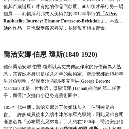
值其百歲誕辰）才有她的作品回顧展。40年後才舉行另一場
個展——利物浦利弗夫人美術館於2012年舉行的
「A Pre-
Raphaelite Journey: Eleanor Fortescue-Brickdale」
。不過，
她的作品一直也深受藏家喜愛，並經常亮相拍賣會。
喬治安娜‧伯恩-瓊斯(1840-1920)
雖然喬治安娜‧伯恩-瓊斯以其丈夫傳記作家的身份而為人熟
悉，其實她本身也是極具才華的藝術家。喬治安娜於1840年
生於伯明翰，父親喬治‧布朗‧麥克唐納(George Browne
Macdonald)是一位牧師，母親漢娜(Hannah)是他的第二任妻
子，而喬治安娜自小已身處藝術圈中。
1850年代中期，喬治安娜與三位姐妹加入「伯明翰兄弟
會」，許多成員後來入讀牛津彭布羅克學院，因此兄弟會逐
漸更名為「彭布羅克兄弟會」。大約在1856年，喬治安娜結
識了拉斐爾前派兄弟會藝術家
愛德華‧伯恩-瓊斯
，兩人於四