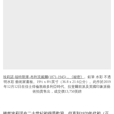
埃莉諾‧福特斯庫-布利克戴爾(1871-1945)，《秘密》
。鉛筆 水彩 不透
明水彩 藝術家畫板。19½ x 8½英寸（36.8 x 21.6公分）。此作於2019
年12月12日在佳士得倫敦維多利亞時代、拉斐爾前派及英國印象派藝
術拍賣售出，成交價13,750英鎊
雖然埃莉諾在二十世紀初很受歡迎，但直到1970年代初（正