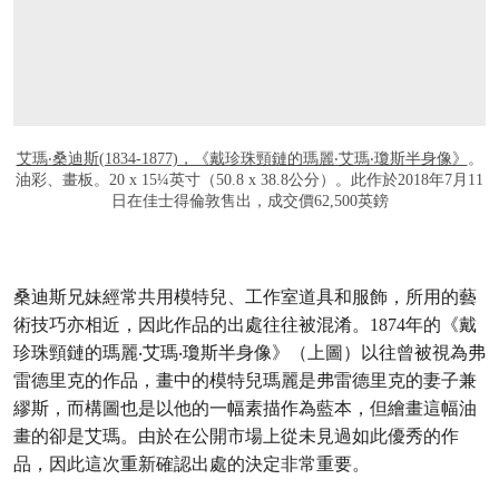
艾瑪‧桑迪斯(1834-1877)，《戴珍珠頸鏈的瑪麗‧艾瑪‧瓊斯半身像》
。
油彩、畫板。20 x 15¼英寸（50.8 x 38.8公分）。此作於2018年7月11
日在佳士得倫敦售出，成交價62,500英鎊
桑迪斯兄妹經常共用模特兒、工作室道具和服飾，所用的藝
術技巧亦相近，因此作品的出處往往被混淆。1874年的《戴
珍珠頸鏈的瑪麗‧艾瑪‧瓊斯半身像》（上圖）以往曾被視為弗
雷德里克的作品，畫中的模特兒瑪麗是弗雷德里克的妻子兼
繆斯，而構圖也是以他的一幅素描作為藍本，但繪畫這幅油
畫的卻是艾瑪。由於在公開市場上從未見過如此優秀的作
品，因此這次重新確認出處的決定非常重要。