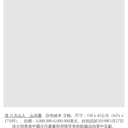
清 八大山人 山水圖
設色綾本 立軸。尺寸：158 x 45公分（62¼ x
17¾吋）。估價：4,000,000-6,000,000港元。此拍品於2019年5月27日
佳士得香港
中國古代書畫與澄懷堂美術館藏品
拍賣中呈獻。