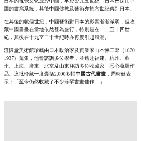
日本的視覺文化源於中國，早於公元五世紀，日本已採用中
國的書寫系統，其後中國佛教及藝術亦於六世紀傳到日本。
在其後的數個世紀，中國藝術對日本的影響漸漸減弱，但收
藏中國書畫在當地依然甚為盛行，特別是在十二至十四世
紀，其後在十九至二十世紀時亦再度引起風潮。
澄懷堂美術館珍藏由日本政治家及實業家山本悌二郎（1870-
1937）蒐集，他曾諮詢多位學者，並遠赴福建、杭州、蘇
州、上海、廣東、北京及山東拜訪多位收藏家，悉心蒐羅作
品。這批珍藏一度囊括2,000多幅
中國古代書畫
，周時健表
示：「至今仍然收藏了不少珍罕書畫佳作。」