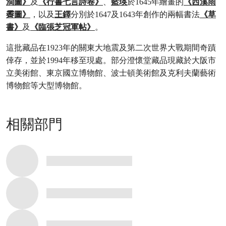
澗圖》
及
《行書七言詩卷》
、
藍瑛
於1645年繪畫的
《西溪雨
霽圖》
，以及
王鐸
分別於1647及1643年創作的兩幅書法
《草
書》
及
《臨張芝冠軍帖》
。
這批藏品在1923年的關東大地震及第二次世界大戰期間奇蹟
倖存，並於1994年移至現處。部分澄懷堂藏品現藏於大阪市
立美術館、東京國立博物館、波士頓美術館及克利夫蘭藝術
博物館等大型博物館。
相關部門