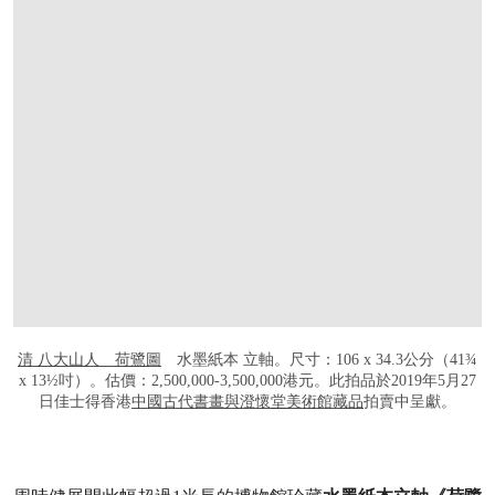
清 八大山人 荷鷺圖
水墨紙本 立軸。尺寸：106 x 34.3公分（41¾
x 13½吋）。估價：2,500,000-3,500,000港元。此拍品於2019年5月27
日佳士得香港
中國古代書畫與澄懷堂美術館藏品
拍賣中呈獻。