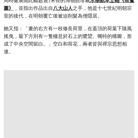
周時健展開此幅超過1米長的博物館珍藏
水墨紙本立軸《荷鷺
圖》
，並指出作品出自
八大山人
之手，他是十七世紀明朝宗
室的後代，在明朝覆亡後被迫削髮為僧隱居。
她又指：「畫的右方有一枝修長荷莖，在蓋頂的荷葉下隨風
搖曳，最下方則有一隻棲息於石上的鷺鷥。獨特的構圖，形
成了中央空間留白。」空白和荷花，兩者皆與禪宗思想相
連。