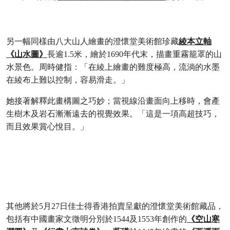
另一幅同樣由八大山人繪畫的澄懷堂美術館珍藏
綾本立軸
《山水圖》
長逾1.5米，繪於1690年代末，描畫重霧籠罩的山
水景色。周時健指：「在綾上繪畫的難度極高，流淌的水墨
在綾布上難以控制，容易滑走。」
她接著解釋此畫構圖之巧妙；當視線沿畫面向上移時，會產
生樹木及岩石漸漸遠去的視覺效果。「這是一項高超技巧，
而且效果賞心悅目。」
打开链接 HTTPS://WWW.CHRISTIES.COM/
其他將於5月27日佳士得香港拍賣呈獻的澄懷堂美術館藏品，
包括有中國畫家文徵明分別於1544及1553年創作的
《空山寒