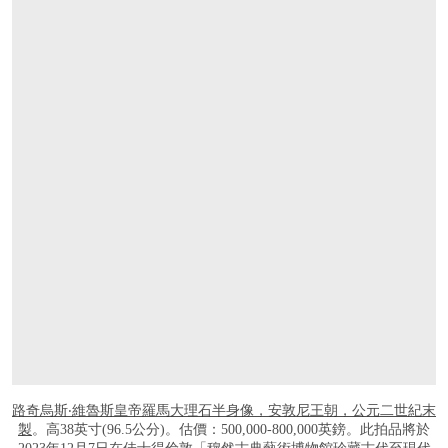
路奇烏斯‧維魯斯皇帝羅馬大理石半身像，安敦尼王朝，公元二世紀末
製
。高38英寸(96.5公分)。估價：500,000-800,000英鎊。此拍品將於