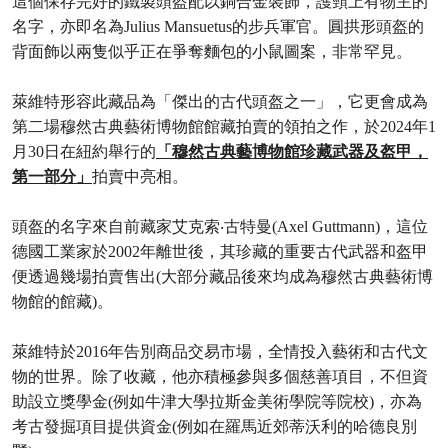
這個保存完好的鐵製頭盔配以銅合金裝飾，護頸上有物主的
名字，亦即名為Julius Mansuetus的步兵軍官。圓拱形頭盔的
背面飾以兩隻似乎正在爭奪麵包的小鼠圖案，非常罕見。
萊維特形容此藏品為「傑出的古代頭盔之一」，它更會成為
第二場穆然古典藝術博物館館藏拍賣的領拍之作，於2024年1
月30日在紐約舉行的
「穆然古典藝博物館珍藏武器及盔甲，
第一部分」
拍賣中亮相。
頭盔的名字來自前藏家艾克索‧古特曼(Axel Guttmann)，這位
德國工業家於2002年離世後，其珍藏的重要古代武器和盔甲
便透過幾場拍賣售出(大部分藏品後來均成為穆然古典藝術博
物館的館藏)。
萊維特於2016年告別商品交易市場，全情投入藝術和古代文
物的世界。除了收藏，他亦積極參與多個慈善項目，不但資
助設立獎學金(例如牛津大學拉斯金美術學院等院校)，亦為
考古發掘項目提供資金(例如在羅馬近郊蒂沃利的哈德良別