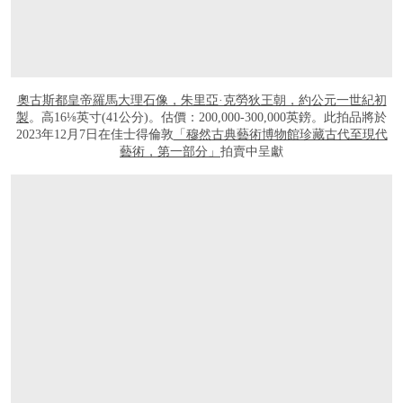
奧古斯都皇帝羅馬大理石像，朱里亞·克勞狄王朝，約公元一世紀初
製
。高16⅛英寸(41公分)。估價：200,000-300,000英鎊。此拍品將於
2023年12月7日在佳士得倫敦
「穆然古典藝術博物館珍藏古代至現代
藝術，第一部分」
拍賣中呈獻
打开链接 HTTPS://WWW.CHRISTIES.COM/LOT/LOT-6452036