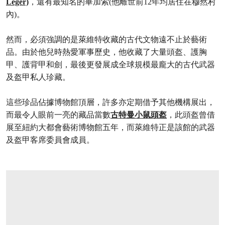
Léger)
，還有最知名的畢加索(他離世前12年均居住在穆然村
內)。
然而，必須強調的是萊維特收藏的古代文物遠不止於藝術
品。由於他兒時熱愛軍事歷史，他收藏了大量頭盔、護胸
甲、護背甲和劍，最後更發展成全球規模最龐大的古代武器
及盔甲私人珍藏。
這些珍品佔據博物館頂層，許多亦定期借予其他機構展出，
而最令人眼前一亮的藏品當數
古特曼小鼠頭盔
，此頭盔曾借
展至紐約大都會藝術博物館五年，而萊維特正是該館的武器
及盔甲客席委員會成員。