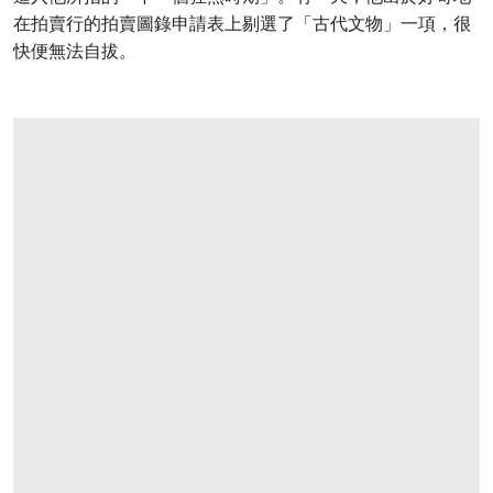
在拍賣行的拍賣圖錄申請表上剔選了「古代文物」一項，很
快便無法自拔。
打开链接 HTTPS://WWW.CHRISTIES.COM/L