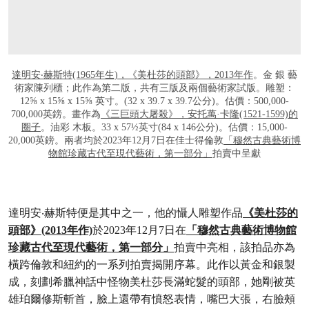
達明安‧赫斯特(1965年生)，《美杜莎的頭部》，2013年作
。金 銀 藝
術家陳列櫃；此作為第二版，共有三版及兩個藝術家試版。雕塑：
12⅝ x 15⅝ x 15⅝ 英寸。(32 x 39.7 x 39.7公分)。估價：500,000-
700,000英鎊。畫作為
《三巨頭大屠殺》，安托萬·卡隆(1521-1599)的
圈子
。油彩 木板。33 x 57½英寸(84 x 146公分)。估價：15,000-
20,000英鎊。兩者均於2023年12月7日在佳士得倫敦
「穆然古典藝術博
物館珍藏古代至現代藝術，第一部分」
拍賣中呈獻
達明安‧赫斯特便是其中之一，他的懾人雕塑作品
《美杜莎的
頭部》(2013年作)
於2023年12月7日在
「穆然古典藝術博物館
珍藏古代至現代藝術，第一部分」
拍賣中亮相，該拍品亦為
橫跨倫敦和紐約的一系列拍賣揭開序幕。此作以黃金和銀製
成，刻劃希臘神話中怪物美杜莎長滿蛇髮的頭部，她剛被英
雄珀爾修斯斬首，臉上還帶有憤怒表情，嘴巴大張，右臉頰