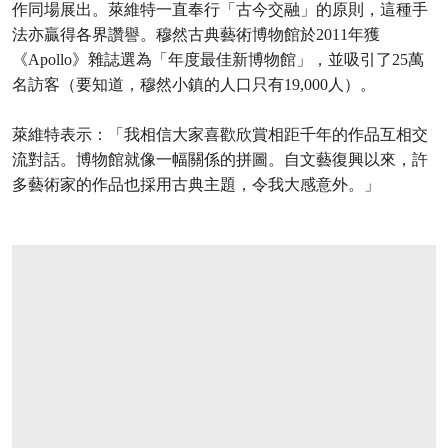
作同場展出。萊維特一直奉行「古今交融」的原則，這種手
法亦贏得各界讚譽。穆然古典藝術博物館於2011年獲
《Apollo》雜誌選為「年度最佳新博物館」，並吸引了25萬
名訪客（要知道，穆然小鎮的人口只有19,000人）。
萊維特表示：「我相信大家喜歡欣賞相距千年的作品互相交
流對話。博物館就像一幅關係的拼圖。自文藝復興以來，許
多藝術家的作品也採用古典主題，令我大感意外。」
打开链接 HTTPS://WWW.CHRISTIES.COM/L