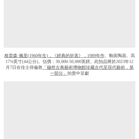
格雷森·佩里(1960年生)，《經典的折衷》，1989年作
。釉面陶器。高
17⅜英寸(44公分)。估價：30,000-50,000英鎊。此拍品將於2023年12
月7日在佳士得倫敦
「穆然古典藝術博物館珍藏古代至現代藝術，第
一部分」
拍賣中呈獻
打开链接 HTTPS://WWW.CHRISTIES.COM/LOT/LOT-6452004