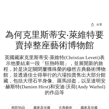
分享
為何克里斯蒂安‧萊維特要
賣掉整座藝術博物館
英國藏家克里斯蒂安‧萊維特(Christian Levett)表
示他要結束一段「狂熱時期」，並展開新的旅
程，於是決定關閉屢獲殊榮的穆然古典藝術博物
館，並透過佳士得舉行的六場拍賣售出大部分館
藏，包括大理石半身像、羅馬頭盔，以至達明安
·赫斯特(Damien Hirst)和安迪‧沃荷(Andy Warhol)
的作品等
精彩拍品
藏家及珍藏
古典藝術
藏家及珍藏