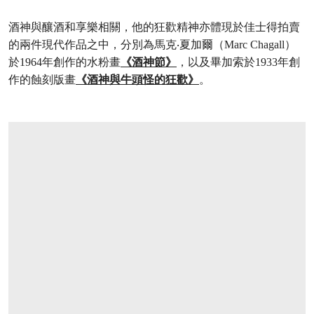
酒神與釀酒和享樂相關，他的狂歡精神亦體現於佳士得拍賣
的兩件現代作品之中，分別為馬克‧夏加爾（Marc Chagall）
於1964年創作的水粉畫
《酒神節》
，以及畢加索於1933年創
作的蝕刻版畫
《酒神與牛頭怪的狂歡》
。