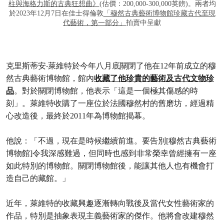
柱與海格力斯的古典狂想曲》
(估價：200,000-300,000英鎊)。兩者均
於2023年12月7日在佳士得倫敦
「穆然古典藝術博物館珍藏古代至現
代藝術，第一部分」
拍賣中呈獻
克里斯蒂安‧萊維特於今年八月底關閉了他在12年前成立的穆
然古典藝術博物館，館內
收藏了他珍貴的藝術及古代文物珍
品
。對於關閉博物館，他表示「這是一個極其傷感的時
刻」。萊維特收購了一座位於法國穆然村的舊磨坊，經過精
心改造後，最終於2011年為博物館揭幕。
他說：「不過，現在是時候繼續前進。要告別[穆然古典藝術
博物館]令我深感難過，但同時也感到非常榮幸曾經擁有一座
如此特別的博物館。關閉博物館後，能讓其他人也有機會打
造自己的藏館。」
近年，萊維特的收藏興趣逐漸轉向戰後及當代女性藝術家的
作品，特別是抽象表現主義藝術家的傑作。他將會改建穆然