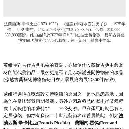
法蘭西斯‧畢卡比亞(1879-1953)，《無題(拿著水壺的男子)》，1935年
作
。 油彩 畫布。28¾ x 36¼英寸(73.2 x 92公分)。估價：250,000-
350,000英鎊。此拍品將於2023年12月7日在佳士得倫敦
「穆然古典藝
博物館珍藏古代至現代藝術，第一部分」
拍賣中呈獻
萊維特對古代古典風格的喜愛，亦驅使他收藏從古典主義取
材的近代藝術品，最後更蒐羅了足以填滿整間博物館的珍品
(穆然古典藝術博物館每日在四層展廳內展出800件館藏)。
萊維特選擇在穆然設立博物館的原因之一是他熟悉當地，因
為他在當地經營兩間餐廳，另外亦因為穆然的歷史從某種程
度上反映他的珍藏特點——古今交融。早在羅馬時期已有人
定居穆然，但亦有多位二十世紀藝術名家曾居於此，例如
法
蘭西斯‧畢卡比亞(Francis Picabia)
、
費爾南‧雷傑(Fernand