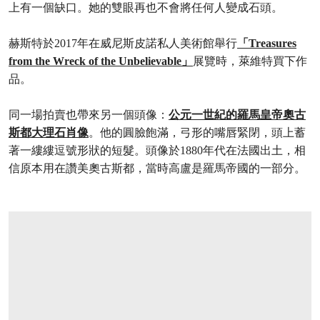
上有一個缺口。她的雙眼再也不會將任何人變成石頭。
赫斯特於2017年在威尼斯皮諾私人美術館舉行
「Treasures
from the Wreck of the Unbelievable」
展覽時，萊維特買下作
品。
同一場拍賣也帶來另一個頭像：
公元一世紀的羅馬皇帝奧古
斯都大理石肖像
。他的圓臉飽滿，弓形的嘴唇緊閉，頭上蓄
著一縷縷逗號形狀的短髮。頭像於1880年代在法國出土，相
信原本用在讚美奧古斯都，當時高盧是羅馬帝國的一部分。
打开链接 HTTPS://WWW.CHRISTIES.COM/LOT/LOT-6452030