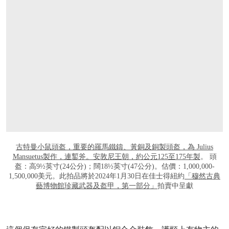
打开链接 HTTPS://WWW.CHRISTIES.COM/L
古特曼小鼠頭盔，重要的羅馬鐵鑄、黃銅及銅製頭盔，為 Julius
Mansuetus製作，連鏨斧。安敦尼王朝，約公元125至175年製
。 頭
盔：高9½英寸(24公分)；闊18½英寸(47公分)。估價：1,000,000-
1,500,000美元。此拍品將於2024年1月30日在佳士得紐約
「穆然古典
藝博物館珍藏武器及盔甲，第一部分」
拍賣中呈獻