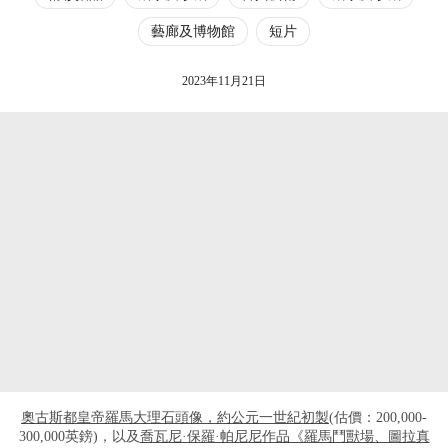
藝廊及博物館
短片
2023年11月21日
奧古斯都皇帝羅馬大理石頭像，約公元一世紀初製
(估價：200,000-
300,000英鎊)，以及
喬瓦尼·保羅·帕尼尼作品《羅馬鬥獸場、圖拉真