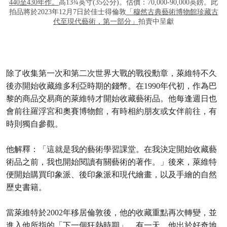
440至430年作。
高13¾英寸(35公分)。估價：70,000-90,000英鎊。此
拍品將於2023年12月7日於佳士得倫敦
「穆然古典藝術博物館珍藏古
代至現代藝術，第一部分」
拍賣中呈獻
除了收集第一次和第二次世界大戰的戰役勳章，萊維特不久
後亦開始收藏維多利亞時期的錢幣。在1990年代初，作為巴
黎的商品交易商的萊維特才開始收藏藝術品。他每逢週日也
會前往羅浮宮和奧賽博物館，有時相約朋友或女伴前往，有
時則獨自參觀。
他解釋：「這就是我的藝術學習課堂。在我決定開始收藏藝
術品之前，我也開始閱讀有關藝術的著作。」後來，萊維特
便開始購買印象派、後印象派和現代繪畫，以及手繪的自然
歷史書籍。
當萊維特於2002年移居倫敦後，他的收藏重點再次轉變，並
進入他所指的「下一個狂熱時期」。有一天，他出於好奇地