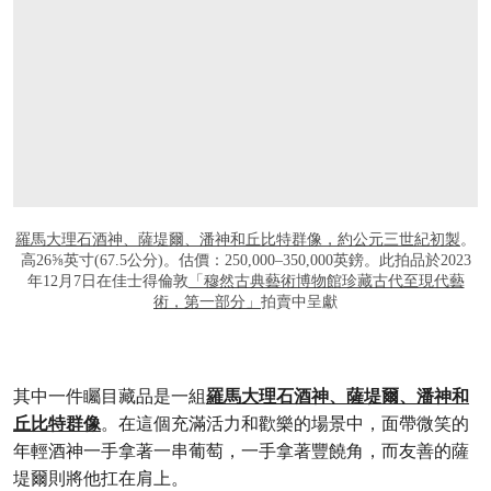
羅馬大理石酒神、薩堤爾、潘神和丘比特群像，約公元三世紀初製
。
高26⅝英寸(67.5公分)。估價：250,000–350,000英鎊。此拍品於2023
年12月7日在佳士得倫敦
「穆然古典藝術博物館珍藏古代至現代藝
術，第一部分」
拍賣中呈獻
其中一件矚目藏品是一組
羅馬大理石酒神、薩堤爾、潘神和
丘比特群像
。在這個充滿活力和歡樂的場景中，面帶微笑的
年輕酒神一手拿著一串葡萄，一手拿著豐饒角，而友善的薩
堤爾則將他扛在肩上。