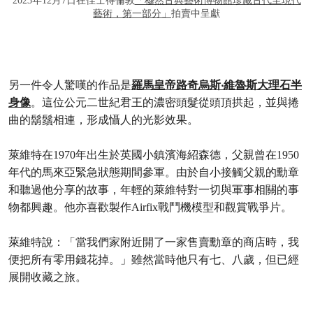
2023年12月7日在佳士得倫敦
「穆然古典藝術博物館珍藏古代至現代
藝術，第一部分」
拍賣中呈獻
另一件令人驚嘆的作品是
羅馬皇帝路奇烏斯‧維魯斯大理石半
身像
。這位公元二世紀君王的濃密頭髮從頭頂拱起，並與捲
曲的鬍鬚相連，形成懾人的光影效果。
萊維特在1970年出生於英國小鎮濱海紹森德，父親曾在1950
年代的馬來亞緊急狀態期間參軍。由於自小接觸父親的勳章
和聽過他分享的故事，年輕的萊維特對一切與軍事相關的事
物都興趣。他亦喜歡製作Airfix戰鬥機模型和觀賞戰爭片。
萊維特說：「當我們家附近開了一家售賣勳章的商店時，我
便把所有零用錢花掉。」雖然當時他只有七、八歲，但已經
展開收藏之旅。