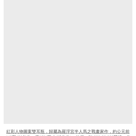
紅彩人物圖案雙耳瓶，歸屬為羅浮宮半人馬之戰畫家作，約公元前