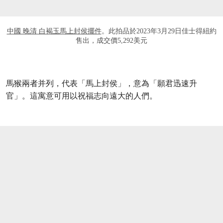
中國 晚清 白褐玉馬上封侯擺件
。此拍品於2023年3月29日佳士得紐約
售出，成交價5,292美元
馬猴兩者并列，代表「馬上封侯」，意為「願君迅速升
官」。這寓意可用以祝福志向遠大的人們。