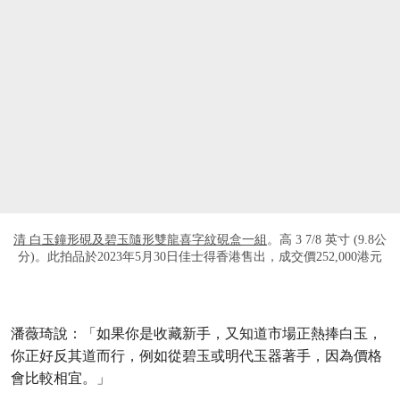
打开链接 HTTPS://WWW.CHRISTIES.COM/L
清 白玉鐘形硯及碧玉隨形雙龍喜字紋硯盒一組
。高 3 7/8 英寸 (9.8公
分)。此拍品於2023年5月30日佳士得香港售出，成交價252,000港元
潘薇琦說：「如果你是收藏新手，又知道市場正熱捧白玉，
你正好反其道而行，例如從碧玉或明代玉器著手，因為價格
會比較相宜。」