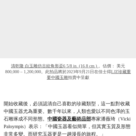
清乾隆 白玉雕仿古紋角形盃6 5/8 in. (16.8 cm.)
。估價： 美元
800,000 – 1,200,000。此拍品將於2023年9月21日在佳士得
LJZ珍藏重
要中國玉雕
拍賣中呈獻
開始收藏後，必須認清自己喜歡的珍藏類型，這一點對收藏
中國玉器尤為重要。數千年以來，人類也愛以不同色澤的玉
石雕琢成不同形態。
中國瓷器及藝術品部
專家潘薇琦（Vicki
Paloympis）表示：「中國玉器看似簡單，但其實玉質及形態
非常多變。而研究玉器更是一趟漫長的旅程。」