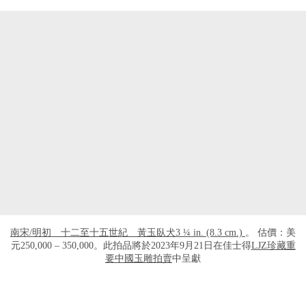
南宋/明初 十二至十五世紀 黃玉臥犬3 ¼ in. (8.3 cm.)
。 估價：美
元250,000 – 350,000。此拍品將於2023年9月21日在佳士得
LJZ珍藏重
要中國玉雕拍賣
中呈獻