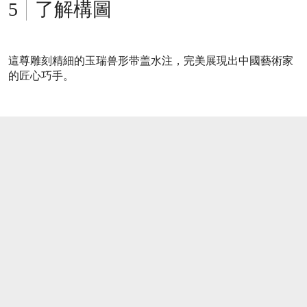
了解構圖
這尊雕刻精細的玉瑞兽形带盖水注，完美展現出中國藝術家
的匠心巧手。
打开链接 HTTPS://WWW.CHRISTIES.COM/L