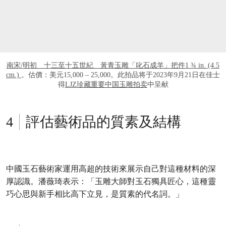
南宋/明初 十三至十五世紀 黃青玉雕「叱石成羊」把件1 ¾ in. (4.5
cm.)
。估價：美元15,000 – 25,000。此拍品将于2023年9月21日在佳士
得
LJZ珍藏重要中国玉雕拍卖
中呈献
評估藝術品的質素及結構
中國玉石藝術家運用高超的技術來展示自己對這種材料的深
厚認識。潘薇琦表示：「玉雕大師對玉石獨具匠心，這種靈
巧心思與新手相比高下立見，是質素的代名詞。」