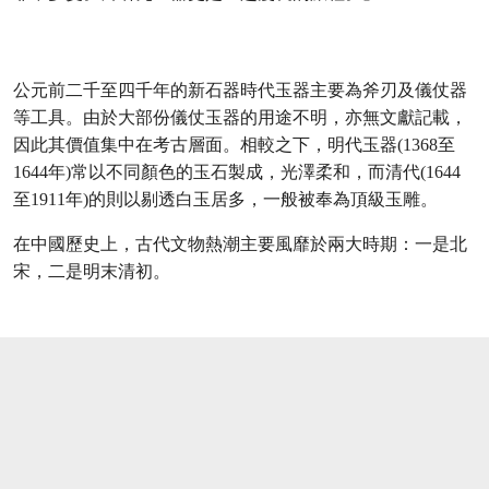
公元前二千至四千年的新石器時代玉器主要為斧刃及儀仗器
等工具。由於大部份儀仗玉器的用途不明，亦無文獻記載，
因此其價值集中在考古層面。相較之下，明代玉器(1368至
1644年)常以不同顏色的玉石製成，光澤柔和，而清代(1644
至1911年)的則以剔透白玉居多，一般被奉為頂級玉雕。
在中國歷史上，古代文物熱潮主要風靡於兩大時期：一是北
宋，二是明末清初。