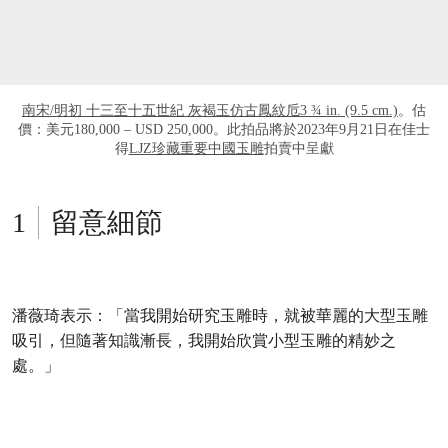
南宋/明初 十三至十五世紀 灰褐玉仿古鳳紋卮3 ¾ in. (9.5 cm.)
。估
價：美元180,000 – USD 250,000。此拍品將於2023年9月21日在佳士
得
LJZ珍藏重要中國玉雕
拍賣中呈獻
留意細節
潘薇琦表示：「當我開始研究玉雕時，就被華麗的大型玉雕
吸引，但隨著知識漸長，我開始欣賞小型玉雕的精妙之
處。」