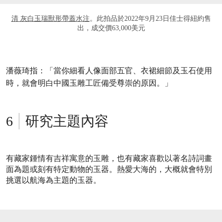
清 灰白玉瑞獸形帶蓋水注
。此拍品於2022年9月23日佳士得紐約售
出，成交價63,000美元
潘薇琦指：「當你細看人像面部五官、衣裙細節及玉石使用
時，就會明白中國玉雕工匠備受尊崇的原因。」
研究主題內容
有藏家鍾情有吉祥寓意的玉雕，也有藏家喜歡以著名詩詞畫
面為題或刻有特定動物的玉器。熱愛大海的，大概就會特別
挑選以航海為主題的玉器。