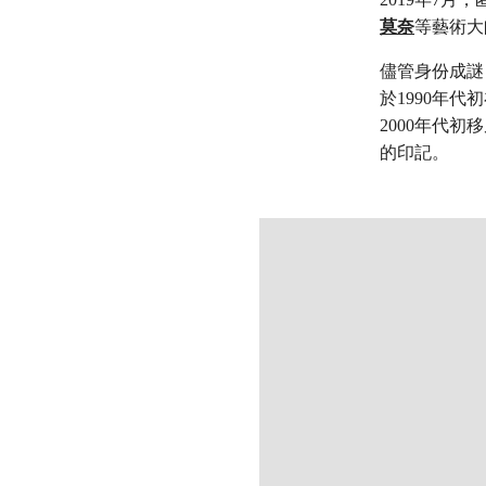
莫奈
等藝術大
儘管身份成謎，
於1990年
2000年代
的印記。