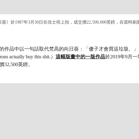
》於1987年3月30日在佳士得上拍，成交價22,500,000英鎊，在當
自己的作品中以一句話取代梵高的向日葵：「傻子才會買這垃圾。」（I 
ons actually buy this shit.）
這幅版畫中的一版作品
於2019年9月
32,500英鎊。