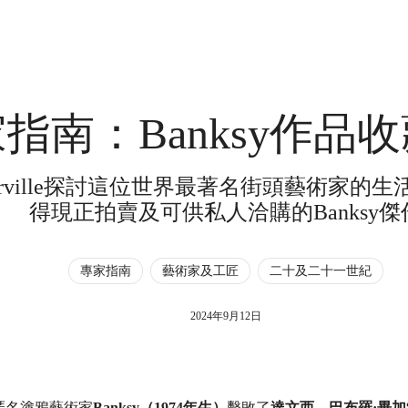
指南：Banksy作品
askerville探討這位世界最著名街頭藝術家
得現正拍賣及可供私人洽購的Banksy傑
專家指南
藝術家及工匠
二十及二十一世紀
2024年9月12日
，匿名塗鴉藝術家
Banksy（1974年生）
擊敗了
達文西
、
巴布羅·畢加