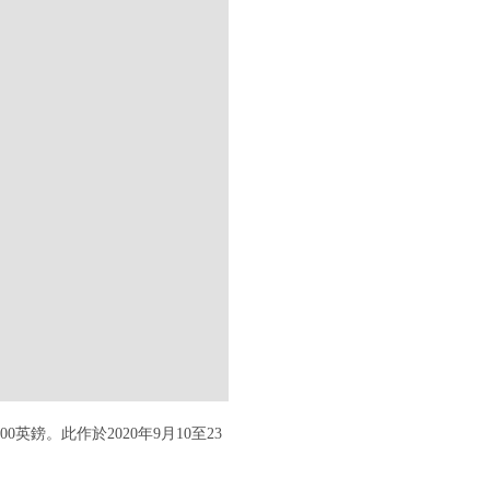
ISTIES.COM/S/BANKSY-I-CANT-BELIEVE-YOU-MORONS-ACTUALLY-
,000英鎊。此作於2020年9月10至23