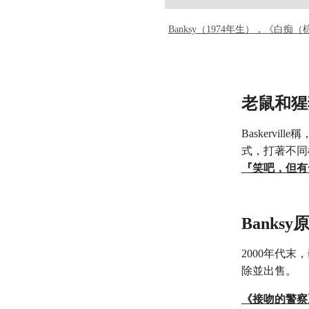
Banksy（1974年生），《白痴
老鼠和猩
Baskerv
式，打著不同
『笑吧，但有
Bank
2000年代
除並出售。
《接吻的警察》