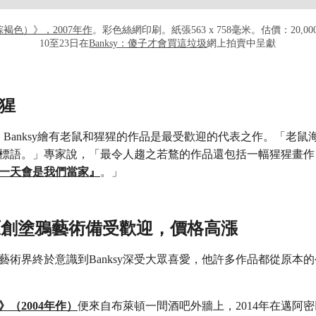
（棕褐色）》，2007年作
。彩色絲網印刷。紙張563 x 758毫米。估價：20,000 
10至23日在
Banksy：傻子才會買這垃圾
網上拍賣中呈獻
猩
ille稱，Banksy繪有老鼠和猩猩的作品是最受歡迎的代表之作。「老
標語。」專家說，「最令人趨之若鶩的作品還包括一幅猩猩畫作
一天會是我們當家』
。」
sy原創塗鴉藝術備受歡迎，價格高漲
末，藝術界終於意識到Banksy深受大眾喜愛，他許多作品都從原本
（2004年作）
便來自布萊頓一間酒吧外牆上，2014年在邁阿密以5