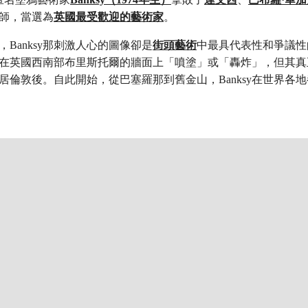
師，當選為
英國最受歡迎的藝術家
。
Banksy那刺激人心的圖像卻是
街頭藝術
中最具代表性和爭議性
代初在英國西南部布里斯托爾的牆面上「噴塗」或「轟炸」，但其
初移居倫敦後。自此開始，從巴塞羅那到舊金山，Banksy在世界各