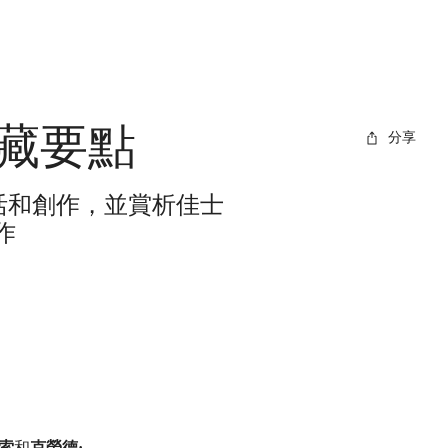
收藏要點
分享
的生活和創作，並賞析佳士
作
索
和
克勞德·