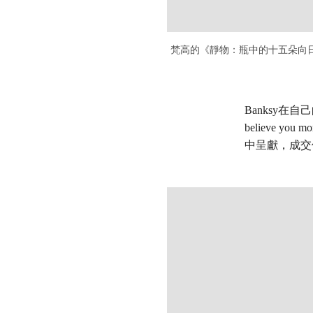
梵高的《靜物：瓶中的十五朵向日葵
Banksy在
believe you mor
中呈獻，成交價