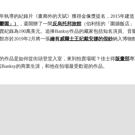
2010年執導的紀錄片《畫廊外的天賦》獲得金像獎提名，2015年建
鬱園」）
，還開辦了一間
反烏托邦旅館
（伯利恆的「圍牆飯店」
賣紀錄為190萬美元。追捧Banksy作品的藏家包括知名演員、音
亦於2019年2月將一張
繪有威爾士王妃戴安娜的假鈔
納入博物
ksy的作品是如何從街頭登堂入室，來到拍賣場呢？佳士得
版畫部
專
lle探索Banksy的商業生涯，和他在拍場最受歡迎的作品。