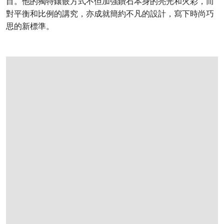
目。他的獨特鑲嵌方式不但加強鑽石本身的亮光和火彩，而
對平衡和比例的講究，亦成就簡約不凡的設計，寫下時尚巧
思的新標準。
打开链接 HTTPS://WWW.CHRISTIES.COM/