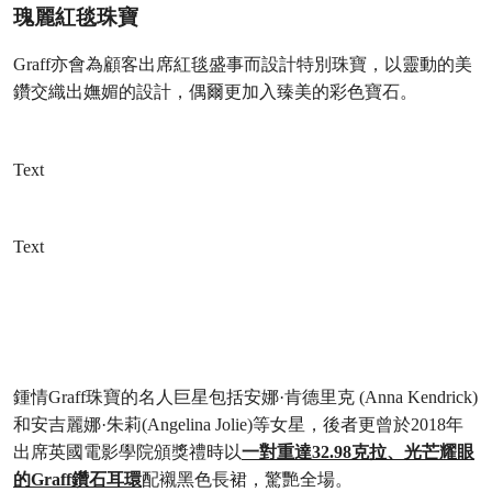
瑰麗紅毯珠寶
Graff亦會為顧客出席紅毯盛事而設計特別珠寶，以靈動的美
鑽交織出嫵媚的設計，偶爾更加入臻美的彩色寶石。
Text
Text
鍾情Graff珠寶的名人巨星包括安娜·肯德里克 (Anna Kendrick)
和安吉麗娜·朱莉(Angelina Jolie)等女星，後者更曾於2018年
出席英國電影學院頒獎禮時以
一對重達32.98克拉、光芒耀眼
的Graff鑽石耳環
配襯黑色長裙，驚艷全場。