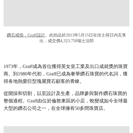
鑽石戒指，Graff設計
。此拍品於2013年5月15日在佳士得日內瓦售
出，成交價4,323,750瑞士法郎
1973年，Graff成為首位獲得英女皇工業及出口成就獎的珠寶
商。到1980年代初，Graff已成為奢華鑽石珠寶的代名詞，獲
得各地熱愛巨型瑰麗寶石顧客的青睞。
從開採和切割，以至設計及生產，品牌參與製作鑽石珠寶的
整個過程。Graff由位於倫敦東區的小店，蛻變成如今全球最
大型的鑽石公司之一，在全球擁有50多間珠寶店。