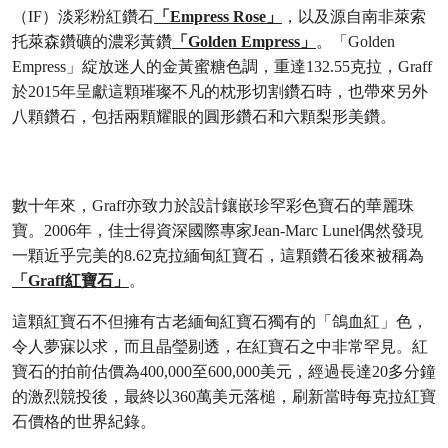
（IF）淡彩粉紅鑽石
「Empress Rose」
，以及源自南非萊索
托萊森鑽礦的濃彩黃鑽
「Golden Empress」
。「Golden
Empress」綻放迷人的金黃蜜糖色調，重達132.55克拉，Graff
於2015年呈獻這顆璀璨不凡的枕形切割鑽石時，也帶來另外
八顆鑽石，包括兩顆耀眼的圓形鑽石和六顆梨形美鑽。
數十年來，Graff亦致力於設計鑲嵌珍罕彩色寶石的華麗珠
寶。2006年，佳士得資深國際專家Jean-Marc Lunel偶然發現
一顆近乎完美的8.62克拉緬甸紅寶石，這顆鑽石後來被稱為
「Graff紅寶石」
。
這顆紅寶石不但擁有古老緬甸紅寶石獨有的「鴿血紅」色，
令人夢寐以求，而且晶瑩剔透，在紅寶石之中非常罕見。紅
寶石的拍前估價為400,000至600,000美元，經過長達20多分鐘
的激烈競投後，最終以360萬美元落槌，刷新當時每克拉紅寶
石價格的世界紀錄。