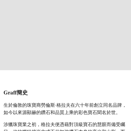
Graff簡史
生於倫敦的珠寶商勞倫斯·格拉夫在六十年前創立同名品牌，
如今以來源顯赫的鑽石和品質上乘的彩色寶石聞名於世。
涉獵珠寶業之初，格拉夫便憑藉對頂級寶石的慧眼而備受矚