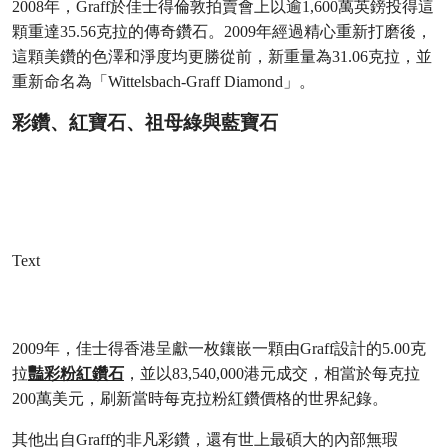
2008年，Graff於佳士得倫敦拍賣會上以逾1,600萬英鎊投得這
顆重達35.56克拉的傳奇鑽石。2009年經過精心重新打磨後，
這顆美鑽的色澤和淨度均更勝從前，新重量為31.06克拉，並
重新命名為「Wittelsbach-Graff Diamond」。
彩鑽、紅寶石、祖母綠與藍寶石
Text
2009年，佳士得香港呈獻一枚鑲嵌一顆由Graff設計的5.00克
拉
豔彩粉紅鑽石
，並以83,540,000港元成交，相當於每克拉
200萬美元，刷新當時每克拉粉紅鑽價格的世界紀錄。
其他出自Graff的非凡彩鑽，還有世上最碩大的內部無瑕