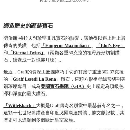
售出，成交價12,575,000美元
締造歷史的顯赫寶石
勞倫斯·格拉夫對珍罕非凡寶石的熱愛，讓他得以遇上世上最
傳奇的美鑽，包括
「Emperor Maximilian」
、
「Idol’s Eye」
和
「Eternal Twins」
（兩顆各重50克拉的祖母綠形切割鑽
石，鑲嵌成一對瑰麗耳環）。
最近，Graff的資深工匠團隊巧手切割打磨了重達302.37克拉
的
「Graff Lesedi La Rona」
鑽石，這顆方形祖母綠形切割美
鑽璀璨奪目，成為
美國寶石學院（GIA）
史上鑑定為頂級色
澤和淨度的最大鑽石。
「Wittelsbach」
大概是Graff傳奇名鑽當中最赫赫有名之一，
這顆十七世紀藍鑽產自印度戈爾康達鑽礦，據文獻記載，其
歷史可以追溯到多個歐洲皇室家族。