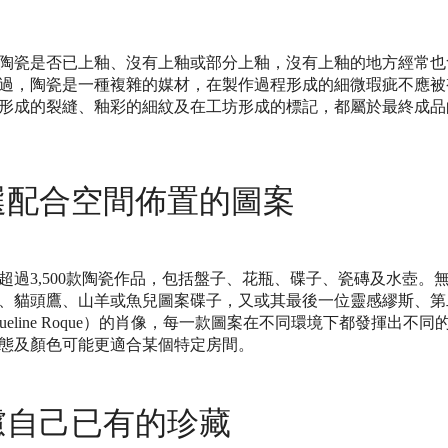
陶瓷是否已上釉、沒有上釉或部分上釉，沒有上釉的地方經常也
過，陶瓷是一種複雜的媒材，在製作過程形成的細微瑕疵不應被
形成的裂縫、釉彩的細紋及在工坊形成的標記，都屬於最終成品
選配合空間佈置的圖案
超過3,500款陶瓷作品，包括盤子、花瓶、碟子、瓷磚及水壺。
、貓頭鷹、山羊或魚兒圖案碟子，又或其最後一位靈感繆斯、第
cqueline Roque）的肖像，每一款圖案在不同環境下都發揮出不
態及顏色可能更適合某個特定房間。
慮自己已有的珍藏