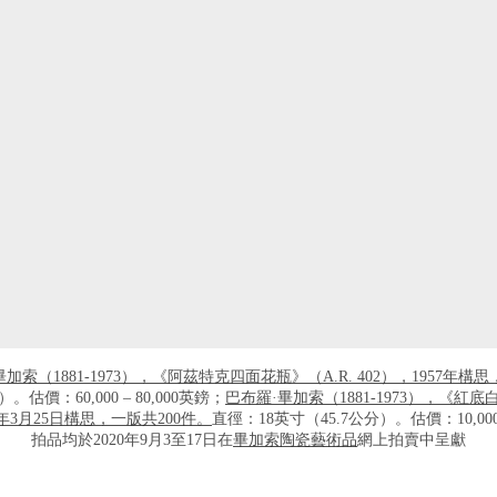
加索（1881-1973），《阿茲特克四面花瓶》（A.R. 402），1957年構
。估價：60,000 – 80,000英鎊；
巴布羅·畢加索（1881-1973），《紅
957年3月25日構思，一版共200件。
直徑：18英寸（45.7公分）。估價：10,000 
拍品均於2020年9月3至17日在
畢加索陶瓷藝術品
網上拍賣中呈獻