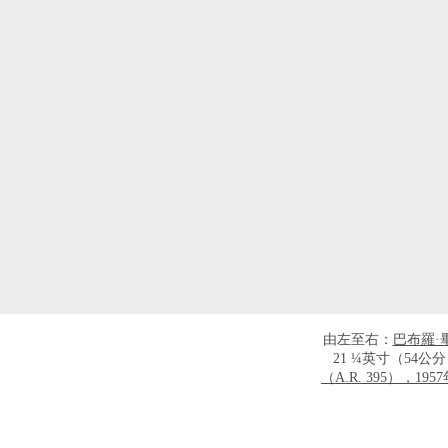
由左至右：
巴布羅·畢
21 ¼英寸（54公分）
（A.R. 395），1