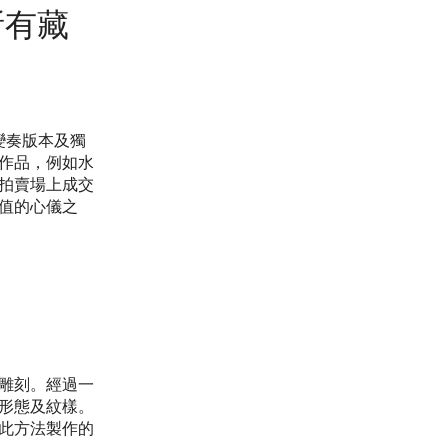
所有藏
少變奏版本及獨
作品，例如水
拍賣場上成交
值的心儀之
雕刻。經過一
形態及紋樣。
此方法製作的