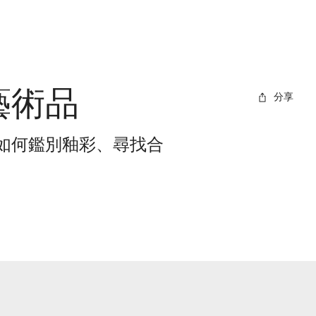
藝術品
分享
如何鑑別釉彩、尋找合