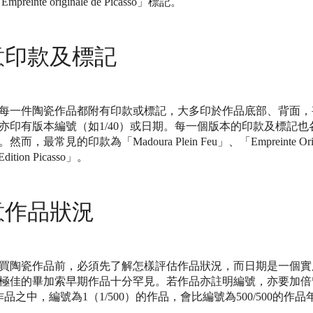
einte originale de Picasso」標記。
意印款及標記
每一件陶瓷作品都附有印款或標記，大多印於作品底部、背面，
亦印有版本編號（如1/40）或日期。每一個版本的印款及標記也
，最常見的印款為「Madoura Plein Feu」、「Empreinte Origin
dition Picasso」。
意作品狀況
買陶瓷作品前，必須先了解怎樣評估作品狀況，而日期是一個實
極佳的畢加索早期作品十分罕見。若作品亦註明編號，亦要加倍
作品之中，編號為1（1/500）的作品，會比編號為500/500的作