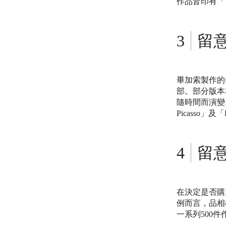
作品皆印有「 Empr
留
畢加索製作的
部。部分版本
隨時間而演變。然而
Picasso」及「E
留
在決定是否購
例而言，品相
一系列500件