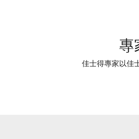
專
佳士得專家以佳