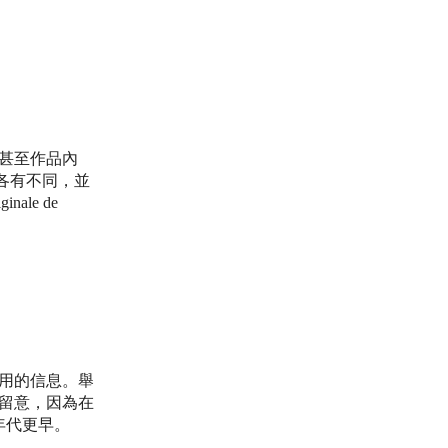
甚至作品內
各有不同，並
ale de
用的信息。舉
留意，因為在
品年代更早。