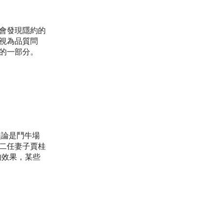
會發現隱約的
視為品質問
的一部分。
無論是鬥牛場
二任妻子賈桂
同的效果，某些