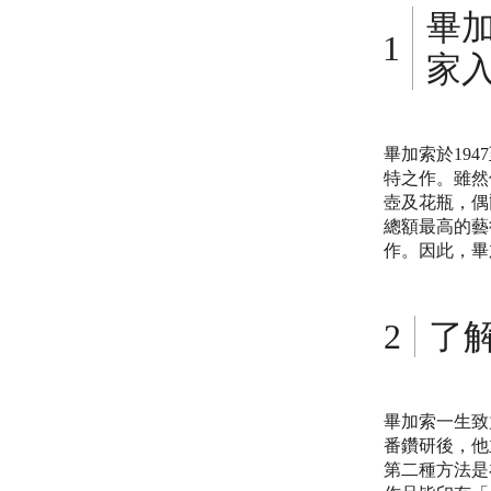
畢
家
畢加索於19
特之作。雖然
壺及花瓶，偶
總額最高的藝
作。因此，畢
了
畢加索一生致
番鑽研後，他
第二種方法是