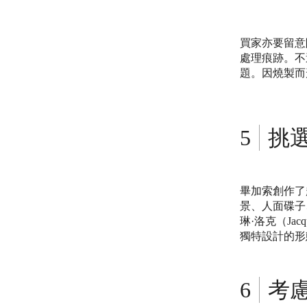
買家亦要留意
處理痕跡。不
題。因燒製而
挑
畢加索創作了
景、人面碟子
琳·洛克（Ja
獨特設計的形
考