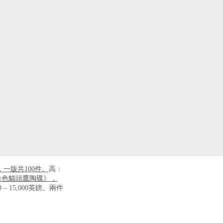
思，一版共100件。
高：
底白色貓頭鷹陶碟》，
– 15,000英鎊。兩件