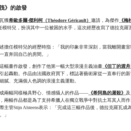
筏》的啟發
瓦獲
希歐多爾‧傑利柯（Théodore Géricault）
邀請，為傑作
《梅
任模特兒，扮演其中一位被困的水手，這次經歷改寫了德拉克羅
述擔任模特兒的經歷時指：「我的印象非常深刻，當我離開畫室
一直奔回自己的房間。」
這幅畫作啟發，創作了他第一幅大型浪漫主義油畫
《但丁的渡舟
引起轟動。作品由法國政府買下，標誌著藝術家從一直奉行的新
細膩、充滿個人色調的浪漫主義運動。
成兩幅同樣極具野心、情感懾人的作品——
《希阿島的屠殺》
及
，兩幅作品都是為了支持希臘人在獨立戰爭中對抗土耳其人而作
際主管Stijn Alsteens表示：「完成這三幅作品後，德拉克羅瓦
。」