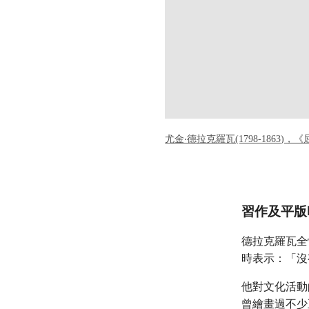
尤金‧德拉克羅瓦(1798-186
習作及平版
德拉克羅瓦全
時表示：「沒
他對文化活動
曾繪畫過不少