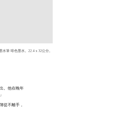
墨水筆 啡色墨水。22.4 x 32公分。
出。他在晚年
」
簿從不離手，