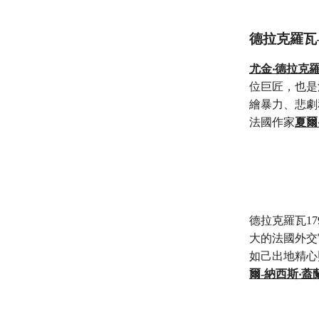
德拉克羅瓦
尤金‧德拉克羅瓦（E
位巨匠，也是
繪暴力、悲劇
法國作家
夏爾‧
德拉克羅瓦1
大的法國外交官夏爾
如己出地精心
爾-納西斯‧蓋蘭（P