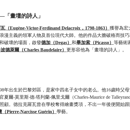
—「畫壇的詩人」
ugène-Victor-Ferdinand Delacroix，1798-1863）
獲譽為宏
浪漫主義的領軍人物及首位現代大師。他的作品大膽破格而技巧
和破壞的場面，啟發
德加（Degas）
和
畢加索（Picasso）
等藝術
波德萊爾（Charles Baudelaire）
更形容他為「畫壇的詩人」。
798年出生於巴黎郊區，是家中四名子女中的老么。他16歲時父
-莫里斯‧德‧塔列蘭‑佩里戈爾（Charles-Maurice de Talleyrand-
照顧。德拉克羅瓦曾在學校奪得繪畫獎項，不出一年後便開始跟
ierre-Narcisse Guérin）
學藝。