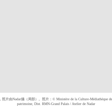
dar攝（局部）。照片：© Ministère de la Culture-Médiathèque de l'arc
patrimoine, Dist. RMN-Grand Palais / Atelier de Nadar