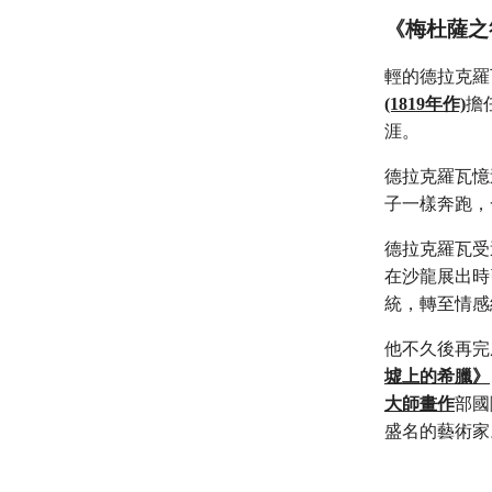
《梅杜薩之
輕的德拉克羅
(1819年作)
擔
涯。
德拉克羅瓦憶
子一樣奔跑，
德拉克羅瓦受
在沙龍展出時
統，轉至情感
他不久後再完
墟上的希臘》
大師畫作
部國
盛名的藝術家