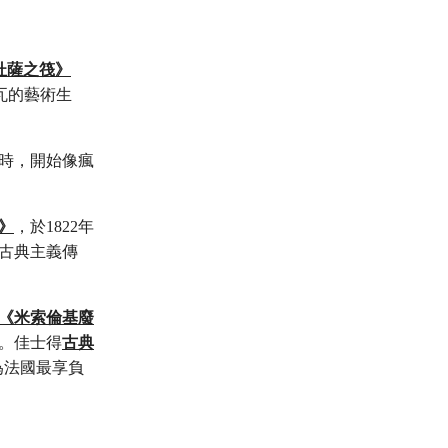
杜薩之筏》
瓦的藝術生
時，開始像瘋
》
，於1822年
古典主義傳
《米索倫基廢
。佳士得
古典
成為法國最享負