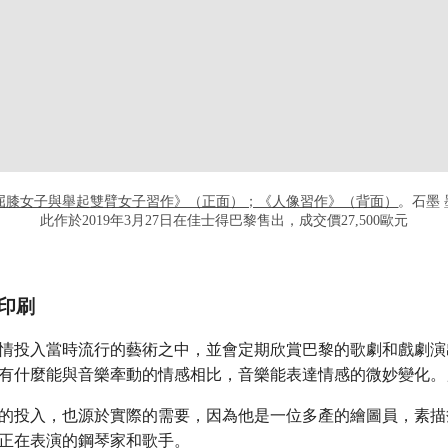
3)，《屈膝女子與舉起雙臂女子習作》（正面）；《人像習作》（背面）
。石墨 
此作於2019年3月27日在佳士得巴黎售出，成交價27,500歐元
印刷
情投入當時流行的藝術之中，並會定期欣賞巴黎的歌劇和戲劇演
有什麼能與音樂牽動的情感相比，音樂能表達情感的微妙變化。
的投入，也源於實際的需要，因為他是一位多產的繪圖員，素描
正在表演的鋼琴家和歌手。