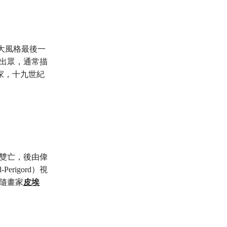
大風格最後一
出眾，通常描
家，十九世紀
母雙亡，後由偉
Perigord）視
隨畫家
皮埃