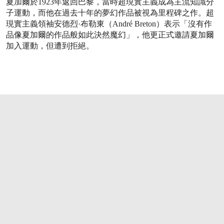
夏加爾於1923年返回巴黎，當時超現實主義成為主流知識分
子運動，而他在過去十年的夢幻作品被視為里程碑之作。超
現實主義領袖安德烈·布勒東（André Breton）表示「沒有作
品像夏加爾的作品般如此決然魔幻」，他更正式邀請夏加爾
加入運動，但遭到拒絕。