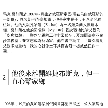
馬克
‧
夏加爾
於1887年7月生於俄羅斯帝國(現在為白俄羅斯的
一部份)，原名莫伊悉‧塞加爾，他是家中長子，有八名兄弟
姐妹。他的父親扎哈爾（Zachar）為一名鯡魚商人搬運木
桶。夏加爾在他的回憶錄《My Life》裡誇張地比喻父親為
「廚房奴隸」，顯然父親的工作非常艱辛，夏加爾決意不會
步其後塵，並立志成為藝術家。他在書中寫道：「每次看見
父親搬運重物，我的心就像土耳其百吉餅一樣戚然扭作一
團。」
他後來離開維捷布斯克，但一
直心繫家鄉
1906年，19歲的夏加爾移居俄國首都聖彼得堡，並入讀當地