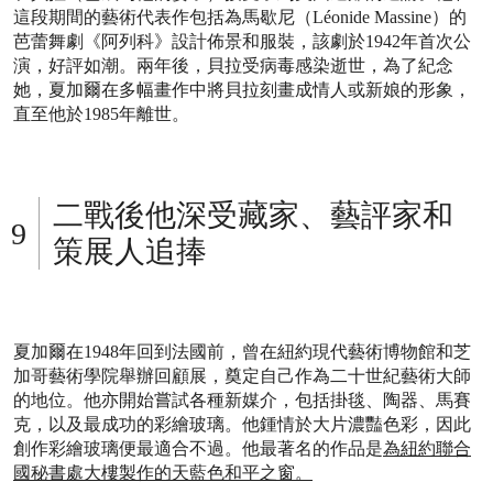
這段期間的藝術代表作包括為馬歇尼（Léonide Massine）的
芭蕾舞劇《阿列科》設計佈景和服裝，該劇於1942年首次公
演，好評如潮。兩年後，貝拉受病毒感染逝世，為了紀念
她，夏加爾在多幅畫作中將貝拉刻畫成情人或新娘的形象，
直至他於1985年離世。
二戰後他深受藏家、藝評家和
策展人追捧
夏加爾在1948年回到法國前，曾在紐約現代藝術博物館和芝
加哥藝術學院舉辦回顧展，奠定自己作為二十世紀藝術大師
的地位。他亦開始嘗試各種新媒介，包括掛毯、陶器、馬賽
克，以及最成功的彩繪玻璃。他鍾情於大片濃豔色彩，因此
創作彩繪玻璃便最適合不過。他最著名的作品是
為紐約聯合
國秘書處大樓製作的天藍色和平之窗。