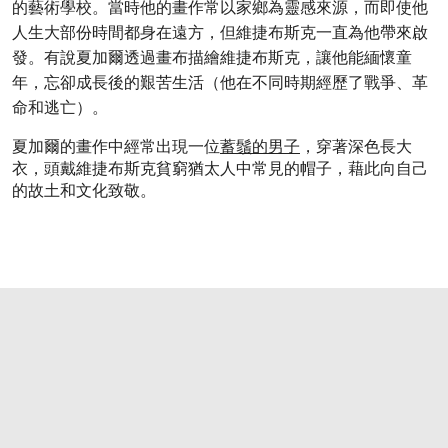
的藝術學校。當時他的畫作常以家鄉為靈感來源，而即使他
人生大部份時間都身在遠方，但維捷布斯克一直為他帶來啟
發。有說夏加爾透過畫布描繪維捷布斯克，讓他能緬懷童
年，忘卻成長後的艱苦生活（他在不同時期經歷了戰爭、革
命和逃亡）。
夏加爾的畫作中經常出現一位
蓄
鬚的男
子
，穿著深色長大
衣，頭戴維捷布斯克貧窮猶太人中常見的帽子，藉此向自己
的故土和文化致敬。