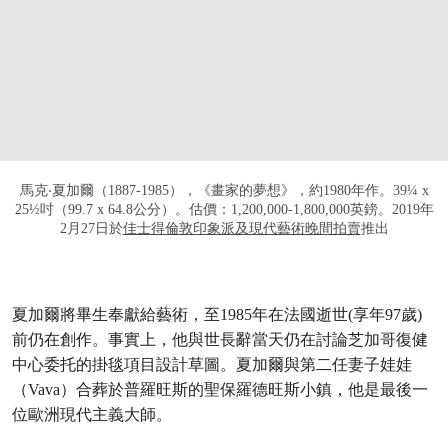
馬克‧夏加爾（1887-1985），《畫家的夢想》，約1980年作。39¼ x
25½吋（99.7 x 64.8公分）。估價：1,200,000-1,800,000英鎊。2019年
2月27日於
佳士得倫敦印象派及現代藝術晚間拍賣
推出
夏加爾將畢生奉獻給藝術，至1985年在法國逝世(享年97歲)
前仍在創作。事實上，他與世長辭當天仍在討論芝加哥復健
中心委托的掛毯項目設計草圖。夏加爾與第二任妻子娃娃
（Vava）合葬於普羅旺斯的聖保羅德旺斯小鎮，他是最後一
位歐洲現代主義大師。