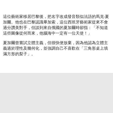
這位藝術家移居巴黎後，把名字改成發音類似法語的馬克‧夏
加爾。他也在巴黎認識畢加索，這位西班牙藝術家從來不會
過分讚美對手，但談到來自俄國的夏加爾時卻指：「不知道
這些圖像從何而來，他腦海中一定有一位天使！」
夏加爾曾嘗試立體主義，但很快便放棄，因為他認為立體主
義過於理性及幾何化，並強調自己不喜歡在「三角形桌上填
滿方形的梨子」。