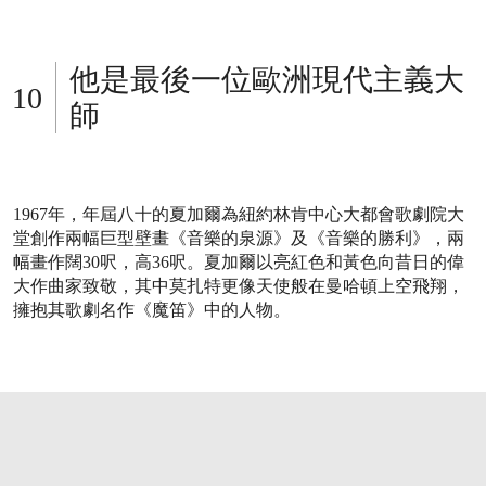
他是最後一位歐洲現代主義大
師
1967年，年屆八十的夏加爾為紐約林肯中心大都會歌劇院大
堂創作兩幅巨型壁畫《音樂的泉源》及《音樂的勝利》，兩
幅畫作闊30呎，高36呎。夏加爾以亮紅色和黃色向昔日的偉
大作曲家致敬，其中莫扎特更像天使般在曼哈頓上空飛翔，
擁抱其歌劇名作《魔笛》中的人物。