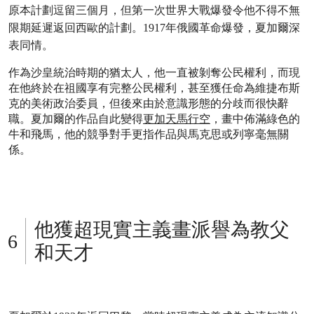
原本計劃逗留三個月，但第一次世界大戰爆發令他不得不無
限期延遲返回西歐的計劃。1917年俄國革命爆發，夏加爾深
表同情。
作為沙皇統治時期的猶太人，他一直被剝奪公民權利，而現
在他終於在祖國享有完整公民權利，甚至獲任命為維捷布斯
克的美術政治委員，但後來由於意識形態的分歧而很快辭
職。夏加爾的作品自此變得
更加天馬行空
，畫中佈滿綠色的
牛和飛馬，他的競爭對手更指作品與馬克思或列寧毫無關
係。
他獲超現實主義畫派譽為教父
和天才