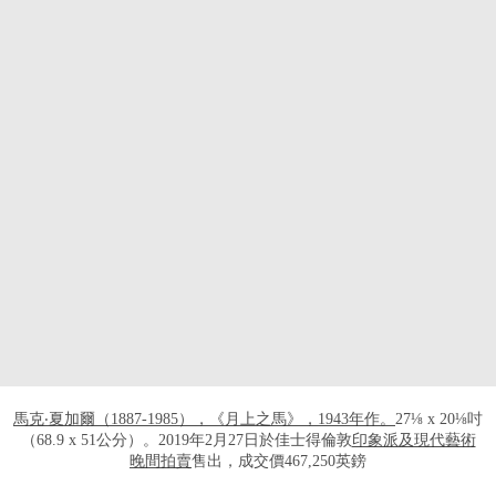
打开链接 HTTPS://WWW.CHRISTIES.COM/
馬克‧夏加爾（1887-1985），《月上之馬》，1943年作。
27⅛ x 20⅛吋
（68.9 x 51公分）。2019年2月27日於佳士得倫敦
印象派及現代藝術
晚間拍賣
售出，成交價467,250英鎊