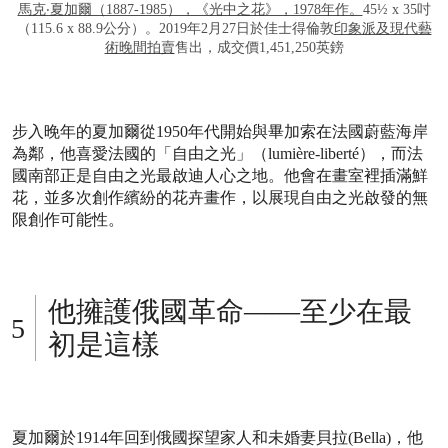
馬克‧夏加爾（1887-1985），《光中之花》，1978年作。
45½ x 35吋
（115.6 x 88.9公分）。2019年2月27日於佳士得倫敦
印象派及現代藝
術晚間拍賣
售出，成交價1,451,250英鎊
步入晚年的夏加爾從1950年代開始與畢加索在法國蔚藍海岸
為鄰，他喜愛法國的「自由之光」（lumière-liberté），而法
國南部正是自由之光最啟迪人心之地。他會在畫室裡插滿鮮
花，並多次創作
繽紛
的花
卉
畫作
，以展現自由之光啟發的無
限創作可能性。
他擁護俄國革命——至少在最
初是這樣
夏加爾於1914年回到俄國探望家人和未婚妻貝拉(Bella)，他