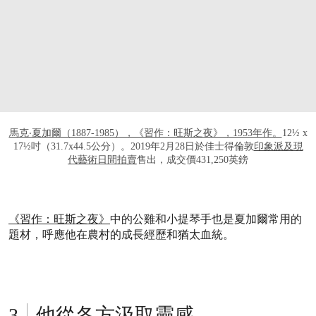
打开链接 HTTPS://WWW.CHRISTIES.COM/
馬克‧夏加爾（1887-1985），《習作：旺斯之夜》，1953年作。
12½ x
17½吋（31.7x44.5公分）。2019年2月28日於佳士得倫敦
印象派及現
代藝術日間拍賣
售出，成交價431,250英鎊
《習作：旺斯之夜》
中的公雞和小提琴手也是夏加爾常用的
題材，呼應他在農村的成長經歷和猶太血統。
他從各方汲取靈感