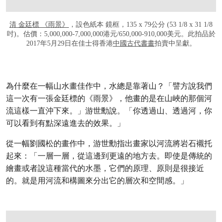
清 金廷標 《雨景》
，設色紙本 鏡框，135 x 79公分 (53 1/8 x 31 1/8
吋)。估價：5,000,000-7,000,000港元/650,000-910,000美元。此拍品於
2017年5月29日在佳士得香港
中國古代書畫
拍賣中呈獻。
為什麼在一幅山水畫佳作中，水總是靠著山？「譬方說我們
這一次有一張金廷標的《雨景》，他畫的是在山峽的那個河
流這樣一直沖下來。」游世勳說。「你透過山、透過河，你
可以看到有點深遠進去的效果。」
從一幅劉國松的畫作中，游世勳指出畫家以河流將岩石襯托
起來：「一層一層，從這邊到更遠的地方去。即使是傳統的
繪畫或者說這種當代的水墨，它們的原理、原則是很接近
的。就是用河流和構圖來分出它的層次和空間感。」