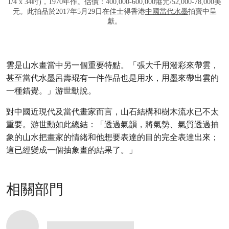
1/4 x 34吋)，1970年作。估價：400,000-600,000港元/52,000-78,000美
元。此拍品於2017年5月29日在佳士得香港
中國當代水墨
拍賣中呈
獻。
雲是山水畫當中另一個重要特點。「張大千用潑彩來帶雲，
甚至當代水墨呂壽琨有一件作品也是用水，用墨來帶出雲的
一種錯覺。」游世勳說。
對中國近現代及當代畫家而言，山石結構和樹木流水已不太
重要。游世勳如此總結：「透過氣韻，將氣勢、氣質透過抽
象的山水把畫家的情緒和他想要表達的目的完全表達出來；
這已經變成一個抽象畫的結果了。」
相關部門