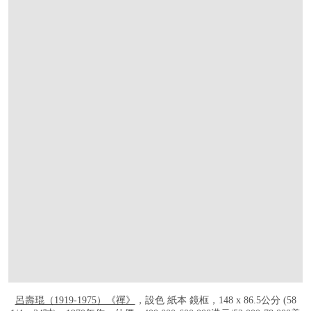
呂壽琨（1919-1975）《禪》
，設色 紙本 鏡框，148 x 86.5公分 (58