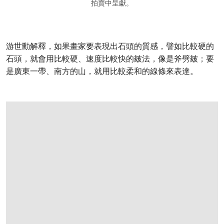
拍賣中呈獻。
游世勳解釋，如果畫家要表現出石頭的質感，譬如比較硬的
石頭，就會用比較硬、速度比較快的皴法，像是斧劈皴；要
是廣東一帶、南方的山，就用比較柔和的線條來表達。