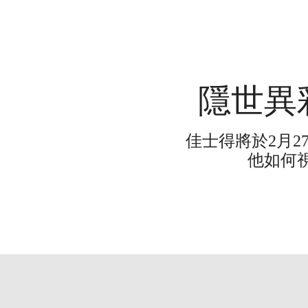
隱世異
佳士得將於2月
他如何