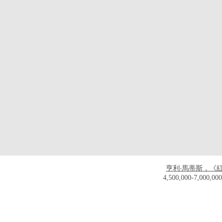
亨利‧馬蒂斯，《紅
4,500,000-7,