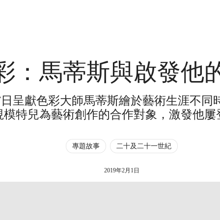
彩：馬蒂斯與啟發他
27日呈獻色彩大師馬蒂斯繪於藝術生涯不同
視模特兒為藝術創作的合作對象，激發他屢
專題故事
二十及二十一世紀
2019年2月1日