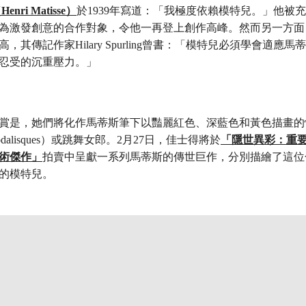
nri Matisse）
於1939年寫道：「我極度依賴模特兒。」他被
為激發創意的合作對象，令他一再登上創作高峰。然而另一方面
，其傳記作家Hilary Spurling曾書：「模特兒必須學會適應
忍受的沉重壓力。」
賞是，她們將化作馬蒂斯筆下以豔麗紅色、深藍色和黃色描畫的
n odalisques）或跳舞女郎。2月27日，佳士得將於
「隱世異彩：重
術傑作」
拍賣中呈獻一系列馬蒂斯的傳世巨作，分別描繪了這位
的模特兒。