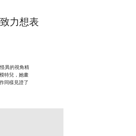
致力想表
度和怪異的視角精
模特兒，她畫
作同樣見證了