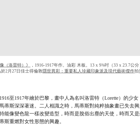
頭像（洛雷特）》
，1916-1917年作。油彩 木板。13 x 9⅜吋（33 x 23.7公分）
於2月27日佳士得倫敦
隱世異彩：重要私人珍藏印象派及現代藝術傑作
拍
916至1917年繪於巴黎，畫中人為名叫洛雷特（Lorette）的少
馬蒂斯深深著迷。二人相識之時，馬蒂斯對純粹抽象畫已失去興
特能像變色龍一樣改變造型，時而是脫俗出塵的天使，時而又是
蒂斯重燃對女性形態的興趣。