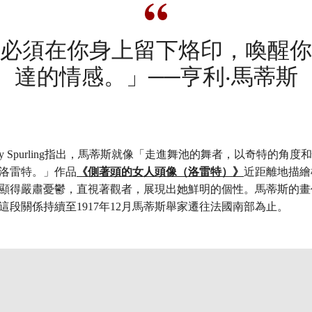
必須在你身上留下烙印，喚醒你
達的情感。」──亨利‧馬蒂斯
ary Spurling指出，馬蒂斯就像「走進舞池的舞者，以奇特的角
洛雷特。」作品
《側著頭的女人頭像（洛雷特）》
近距離地描繪
顯得嚴肅憂鬱，直視著觀者，展現出她鮮明的個性。馬蒂斯的畫
這段關係持續至1917年12月馬蒂斯舉家遷往法國南部為止。