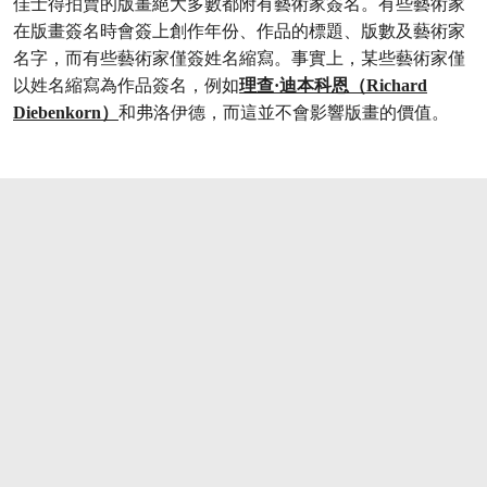
佳士得拍賣的版畫絕大多數都附有藝術家簽名。有些藝術家
在版畫簽名時會簽上創作年份、作品的標題、版數及藝術家
名字，而有些藝術家僅簽姓名縮寫。事實上，某些藝術家僅
以姓名縮寫為作品簽名，例如
理查·迪本科恩（Richard
Diebenkorn）
和弗洛伊德，而這並不會影響版畫的價值。
打开链接 HTTPS://ONLINEONLY.CHRISTIE