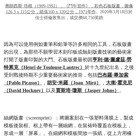
弗朗西斯·培根（1909-1992），《鬥牛習作》，彩色石板版畫，圖像
126.3 x 115公分，紙張160 x 120公分，1971年作
。2020年3月18日於
佳士得倫敦售出，成交價68,750英鎊
因為可以使用例如畫筆和鉛筆等許多相同的工具，石板版畫
的出現，為那些不願學習木刻印板或蝕刻版畫技術的藝術家
打開了版畫印製的大門。石板版畫最初因
亨利·德·圖盧茲-勞
特累克（Henri de Toulouse-Lautrec）
於十九世紀出名，之後
受到戰後時期不少重要藝術家的推崇，包括
巴布羅·畢加索
（Pablo Picasso）
，
胡安·米羅（Joan Miró）
，
大衛·霍克尼
（David Hockney）
以及
賈斯培·瓊斯（Jasper Johns）
。
絲網版畫（screenprint）
：將圖案刻在一張塑料薄膜上，製成
模板後裝框。框上帶有一層細網，在裝裱時覆蓋在模板上，
形成一層「屏幕」。在細網和模板間放一張紙，從上方用橡