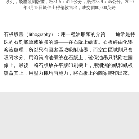
系列，飛塵蝕刻版畫，板31.5 x 41.9公分，紙張33.9 x 45公分。2020
年3月18日於佳士得倫敦售出，成交價80,000英鎊
石板版畫（lithography）
：用一種油脂類的介質——通常是特
殊的石刻蠟筆或油膩的墨——在石版上繪畫。石板經由化學
溶液處理，所以只有圖案區域吸附油墨，而空白區域則只會
吸附水分。用滾筒將油墨塗在石版上，確保油墨只黏附在圖
像上。最後，將石版放在平版印刷機上，用潮濕的紙和紙板
覆蓋其上，用壓力棒均勻施力，將石板上的圖案轉印出來。