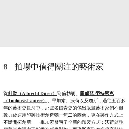
拍場中值得關注的藝術家
從
杜勒（Albrecht Dürer）
到倫勃朗、
圖盧茲-勞特累克
（Toulouse-Lautrec）
、畢加索、沃荷以及瓊斯，過往五百多
年的藝術史長河中，那些名留青史的傑出版畫藝術家們不但
致力於運用印製技術創造獨一無二的圖像，更在製作方式上
不斷開拓創新——畢加索發明了全新的印製方式；沃荷於整