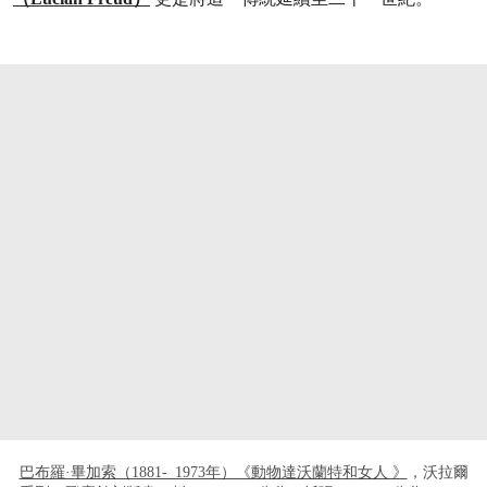
打开链接 HTTPS://WWW.CHRISTIES.COM/L
巴布羅·畢加索（1881- 1973年）《動物達沃蘭特和女人 》
，沃拉爾