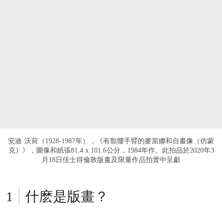
安迪·沃荷（1928-1987年），《有骷髏手臂的麥當娜和自畫像（仿蒙
克）》，圖像和紙張81.4 x 101.6公分，1984年作。此拍品於2020年3
月18日佳士得倫敦版畫及限量作品拍賣中呈獻
什麽是版畫？