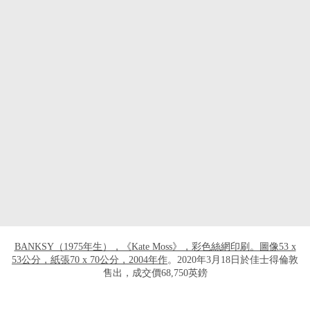
打开链接 HTTPS://WWW.CHRISTIES.COM/
BANKSY（1975年生），《Kate Moss》，彩色絲網印刷。圖像53 x
53公分，紙張70 x 70公分，2004年作
。2020年3月18日於佳士得倫敦
售出，成交價68,750英鎊