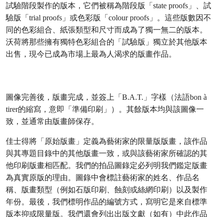
試驗階段製作的版本，它們被稱為階段版「state proofs」、試
驗版「trial proofs」或色彩版「colour proofs」。這些版數因不
同的色彩組合、紙張類型和尺寸而成為了獨一無二的版本。
沃荷將那些擁有獨特色彩組合的「試驗版」獨立於其他版本
出售，現今已成為市場上最為人渴求的版畫作品。
圖像完善後，版畫完成，並簽上「B.A.T.」字樣（法語bon à
tirer的縮寫，意即「準備印刷」）。其餘版本均與該圖像一
致，並通常由版畫師保存。
佳士得將「原始版畫」定義為藝術家的限量版版畫，該作品
與其專題目錄中的其他版畫一致，或與該藝術家所確認的其
他印刷版畫相匹配。我們的拍品圖錄定必列明我們鑑定版畫
為真實原版的理由。圖錄中會標註藝術家的姓名、作品名
稱、版畫類型（例如石版印刷、蝕刻或絲網印刷）以及製作
年份。最後，我們標明作品的編號方式，寫明它是來自標準
版本抑或限量版。我們還會列出出版文獻（如有）中此作品