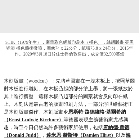
STIK（1979年生），豪華彩色網版印刷本（橘色），絲網版畫 亮黑
瓷漆 橘色藝術微噴，圖像74 x 22公分，紙張75.8 x 24公分，2015年
作
。2020年3月18日於佳士得倫敦售出，成交價32,500英鎊
木刻版畫（woodcut）：
先將草圖畫在一塊木板上，按照草圖
對木板進行雕刻。在木板凸起的部分塗上墨，將一張紙放於
其上進行擠壓，這樣木板凸起部分的圖案就會反向印在紙
上。木刻法是最古老的版畫印刷方法，一部分浮世繪藝術正
是木刻版畫傑作。木刻版畫令
恩斯特·路德維格·基爾希納
（Ernst Ludwig Kirchner）
等德國表現主義藝術家尤感興
趣，時至今日仍然為許多藝術家所使用，包括
唐納德·賈德
（Donald Judd）
，
達米恩·赫斯特（Damien Hirst）
以及
海