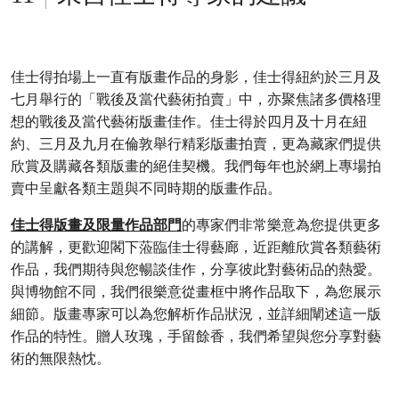
佳士得拍場上一直有版畫作品的身影，佳士得紐約於三月及
七月舉行的「戰後及當代藝術拍賣」中，亦聚焦諸多價格理
想的戰後及當代藝術版畫佳作。佳士得於四月及十月在紐
約、三月及九月在倫敦舉行精彩版畫拍賣，更為藏家們提供
欣賞及購藏各類版畫的絕佳契機。我們每年也於網上專場拍
賣中呈獻各類主題與不同時期的版畫作品。
佳士得版畫及限量作品部門
的專家們非常樂意為您提供更多
的講解，更歡迎閣下蒞臨佳士得藝廊，近距離欣賞各類藝術
作品，我們期待與您暢談佳作，分享彼此對藝術品的熱愛。
與博物館不同，我們很樂意從畫框中將作品取下，為您展示
細節。版畫專家可以為您解析作品狀況，並詳細闡述這一版
作品的特性。贈人玫瑰，手留餘香，我們希望與您分享對藝
術的無限熱忱。