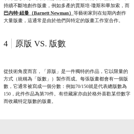
持續不斷地創作版畫，例如多產的賈斯培·瓊斯和畢加索，而
巴內特·紐曼（Barnett Newman）
等藝術家則在短期內創作
大量版畫，這通常是由於他們與特定的版畫工作室合作。
原版 VS. 版數
從技術角度而言，「原版」是一件獨特的作品，它以限量的
方式（統稱為「版數」）製作而成。每張版畫都會有一個版
數，它通常被寫成一個分數：例如70/150就是代表總版數為
150，此件作品為第70件。有些藏家亦由於格外喜歡某些數字
而收藏特定版數的版畫。