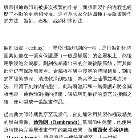
版畫指通過印刷被多次複製的作品，而版畫製作的過程也經
歷了不斷的更新和發展。這裡為大家介紹四種主要版畫製作
的方法：蝕刻、石板、絲網和木刻法。
蝕刻版畫（etching）
：屬於凹版印刷的一種，是用蝕刻針將
圖案刻畫在一張有保護層（一般是蠟層）的金屬板上，然後
用酸浸泡金屬板。劃刻後暴露出來的金屬被酸腐蝕，而其餘
部分仍有保護層覆蓋。金屬板在酸中浸泡的時間越長，刻痕
的凹陷就越深。清洗乾淨刻板後，為其塗上油墨並再次清
洗，只留下刻線內的墨汁。此時將濕紙和一層保護布將金屬
板包裹，通過蝕刻機的擠壓，讓紙與刻痕裡的墨充分接觸之
後，便可製成一張版畫作品。
從古典大師時期貫穿至現當代，蝕刻通常用於製作極致精美
的黑白圖像。
倫勃朗（Rembrandt）
當屬箇中翹楚，他使用
這項技術完美展現畫作中的氣氛效果，而
盧西安·弗洛伊德
（Lucian Freud）
更是將這一傳統延續至二十一世紀。