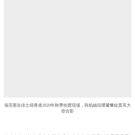
張宗憲在佳士得香港2020年秋季拍賣現場，與掐絲琺瑯饕餮紋貫耳大
壺合影