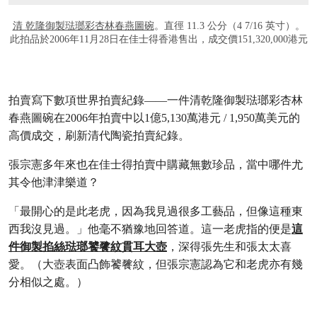
清 乾隆御製琺瑯彩杏林春燕圖碗
。直徑 11.3 公分（4 7/16 英寸）。
此拍品於2006年11月28日在佳士得香港售出，成交價151,320,000港元
拍賣寫下數項世界拍賣紀錄——一件清乾隆御製琺瑯彩杏林
春燕圖碗在2006年拍賣中以1億5,130萬港元 / 1,950萬美元的
高價成交，刷新清代陶瓷拍賣紀錄。
張宗憲多年來也在佳士得拍賣中購藏無數珍品，當中哪件尤
其令他津津樂道？
「最開心的是此老虎，因為我見過很多工藝品，但像這種東
西我沒見過。」他毫不猶豫地回答道。這一老虎指的便是
這
件御製掐絲琺瑯饕餮紋貫耳大壺
，深得張先生和張太太喜
愛。（大壺表面凸飾饕餮紋，但張宗憲認為它和老虎亦有幾
分相似之處。）