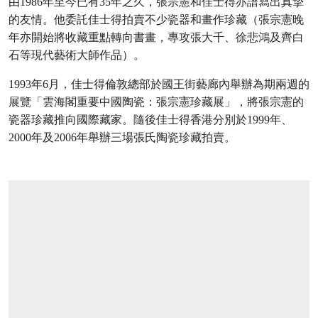
由1986年至今已有35年之久，張宗憲和佳士得亦譜寫出真摯
的友情。他委託佳士得拍賣不少瓷器和畫作珍藏（張宗憲晚
年亦開始將收藏重點轉向書畫，專攻張大千、徐悲鴻及齊白
石等現代藝術大師作品）。
1993年6月，佳士得倫敦總部於國王街藝廊內舉辦為期兩週的
展覽「雲海閣重要中國陶瓷：張宗憲珍藏展」，將張宗憲的
瓷器珍藏推向國際藏家。隨後佳士得香港分別於1999年、
2000年及2006年舉辦三場張氏陶瓷珍藏拍賣。
打开链接 HTTPS://WWW.CHRISTIES.COM