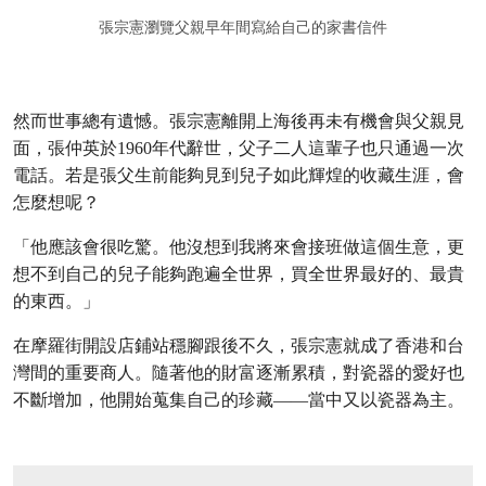
張宗憲瀏覽父親早年間寫給自己的家書信件
然而世事總有遺憾。張宗憲離開上海後再未有機會與父親見
面，張仲英於1960年代辭世，父子二人這輩子也只通過一次
電話。若是張父生前能夠見到兒子如此輝煌的收藏生涯，會
怎麼想呢？
「他應該會很吃驚。他沒想到我將來會接班做這個生意，更
想不到自己的兒子能夠跑遍全世界，買全世界最好的、最貴
的東西。」
在摩羅街開設店鋪站穩腳跟後不久，張宗憲就成了香港和台
灣間的重要商人。隨著他的財富逐漸累積，對瓷器的愛好也
不斷增加，他開始蒐集自己的珍藏——當中又以瓷器為主。