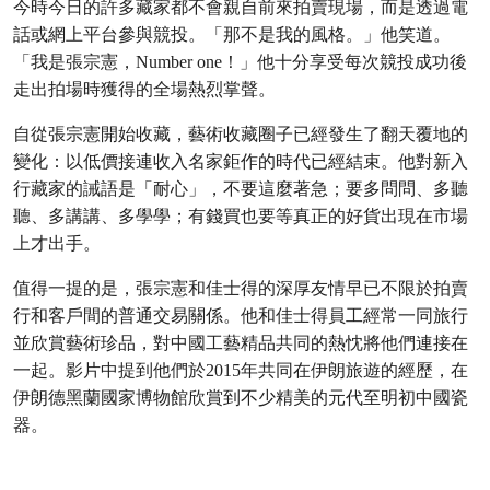
今時今日的許多藏家都不會親自前來拍賣現場，而是透過電
話或網上平台參與競投。「那不是我的風格。」他笑道。
「我是張宗憲，Number one！」他十分享受每次競投成功後
走出拍場時獲得的全場熱烈掌聲。
自從張宗憲開始收藏，藝術收藏圈子已經發生了翻天覆地的
變化：以低價接連收入名家鉅作的時代已經結束。他對新入
行藏家的誡語是「耐心」，不要這麼著急；要多問問、多聽
聽、多講講、多學學；有錢買也要等真正的好貨出現在市場
上才出手。
值得一提的是，張宗憲和佳士得的深厚友情早已不限於拍賣
行和客戶間的普通交易關係。他和佳士得員工經常一同旅行
並欣賞藝術珍品，對中國工藝精品共同的熱忱將他們連接在
一起。影片中提到他們於2015年共同在伊朗旅遊的經歷，在
伊朗德黑蘭國家博物館欣賞到不少精美的元代至明初中國瓷
器。