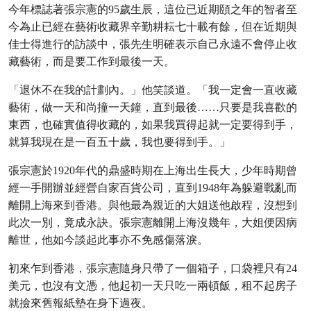
今年標誌著張宗憲的95歲生辰，這位已近期頤之年的智者至
今為止已經在藝術收藏界辛勤耕耘七十載有餘，但在近期與
佳士得進行的訪談中，張先生明確表示自己永遠不會停止收
藏藝術，而是要工作到最後一天。
「退休不在我的計劃內。」他笑談道。「我一定會一直收藏
藝術，做一天和尚撞一天鐘，直到最後……只要是我喜歡的
東西，也確實值得收藏的，如果我買得起就一定要得到手，
就算我現在是一百五十歲，我也要得到手。」
張宗憲於1920年代的鼎盛時期在上海出生長大，少年時期曾
經一手開辦並經營自家百貨公司，直到1948年為躲避戰亂而
離開上海來到香港。與他最為親近的大姐送他啟程，沒想到
此次一別，竟成永訣。張宗憲離開上海沒幾年，大姐便因病
離世，他如今談起此事亦不免感傷落淚。
初來乍到香港，張宗憲隨身只帶了一個箱子，口袋裡只有24
美元，也沒有文憑，他起初一天只吃一兩頓飯，租不起房子
就撿來舊報紙墊在身下過夜。