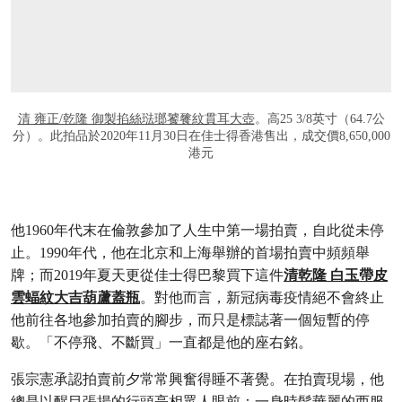
清 雍正/乾隆 御製掐絲琺瑯饕餮紋貫耳大壺
。高25 3/8英寸（64.7公
分）。此拍品於2020年11月30日在佳士得香港售出，成交價8,650,000
港元
他1960年代末在倫敦參加了人生中第一場拍賣，自此從未停
止。1990年代，他在北京和上海舉辦的首場拍賣中頻頻舉
牌；而2019年夏天更從佳士得巴黎買下這件
清乾隆 白玉帶皮
雲蝠紋大吉葫蘆蓋瓶
。對他而言，新冠病毒疫情絕不會終止
他前往各地參加拍賣的腳步，而只是標誌著一個短暫的停
歇。「不停飛、不斷買」一直都是他的座右銘。
張宗憲承認拍賣前夕常常興奮得睡不著覺。在拍賣現場，他
總是以醒目張揚的行頭亮相眾人眼前：一身時髦華麗的西服