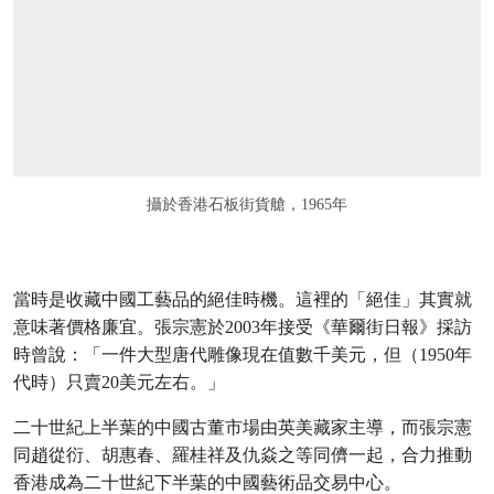
攝於香港石板街貨艙，1965年
當時是收藏中國工藝品的絕佳時機。這裡的「絕佳」其實就
意味著價格廉宜。張宗憲於2003年接受《華爾街日報》採訪
時曾說：「一件大型唐代雕像現在值數千美元，但（1950年
代時）只賣20美元左右。」
二十世紀上半葉的中國古董市場由英美藏家主導，而張宗憲
同趙從衍、胡惠春、羅桂祥及仇焱之等同儕一起，合力推動
香港成為二十世紀下半葉的中國藝術品交易中心。