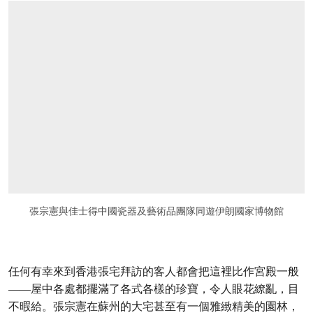
張宗憲與佳士得中國瓷器及藝術品團隊同遊伊朗國家博物館
任何有幸來到香港張宅拜訪的客人都會把這裡比作宮殿一般
——屋中各處都擺滿了各式各樣的珍寶，令人眼花繚亂，目
不暇給。張宗憲在蘇州的大宅甚至有一個雅緻精美的園林，