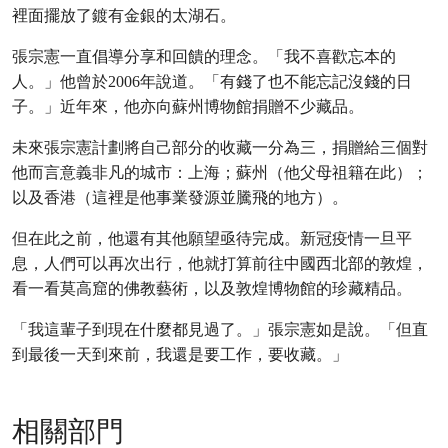
裡面擺放了鍍有金銀的太湖石。
張宗憲一直倡導分享和回饋的理念。「我不喜歡忘本的
人。」他曾於2006年說道。「有錢了也不能忘記沒錢的日
子。」近年來，他亦向蘇州博物館捐贈不少藏品。
未來張宗憲計劃將自己部分的收藏一分為三，捐贈給三個對
他而言意義非凡的城市：上海；蘇州（他父母祖籍在此）；
以及香港（這裡是他事業發源並騰飛的地方）。
但在此之前，他還有其他願望亟待完成。新冠疫情一旦平
息，人們可以再次出行，他就打算前往中國西北部的敦煌，
看一看莫高窟的佛教藝術，以及敦煌博物館的珍藏精品。
「我這輩子到現在什麼都見過了。」張宗憲如是說。「但直
到最後一天到來前，我還是要工作，要收藏。」
相關部門