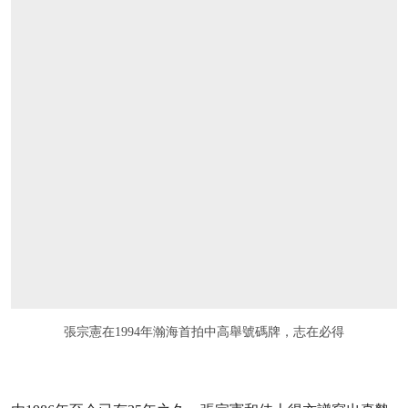
張宗憲在1994年瀚海首拍中高舉號碼牌，志在必得