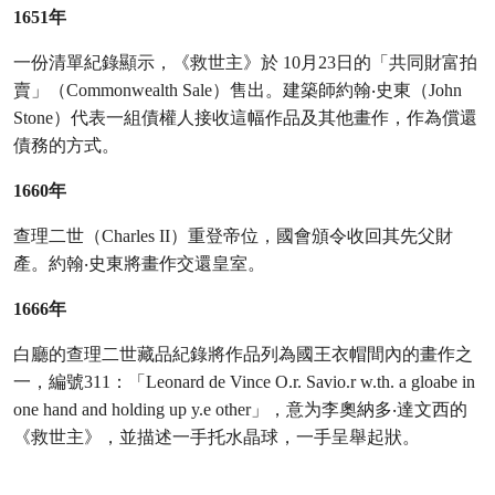
1651年
一份清單紀錄顯示，《救世主》於 10月23日的「共同財富拍
賣」（Commonwealth Sale）售出。建築師約翰‧史東（John
Stone）代表一組債權人接收這幅作品及其他畫作，作為償還
債務的方式。
1660年
查理二世（Charles II）重登帝位，國會頒令收回其先父財
產。約翰‧史東將畫作交還皇室。
1666年
白廳的查理二世藏品紀錄將作品列為國王衣帽間內的畫作之
一，編號311：「Leonard de Vince O.r. Savio.r w.th. a gloabe in
one hand and holding up y.e other」，意为李奧納多‧達文西的
《救世主》，並描述一手托水晶球，一手呈舉起狀。