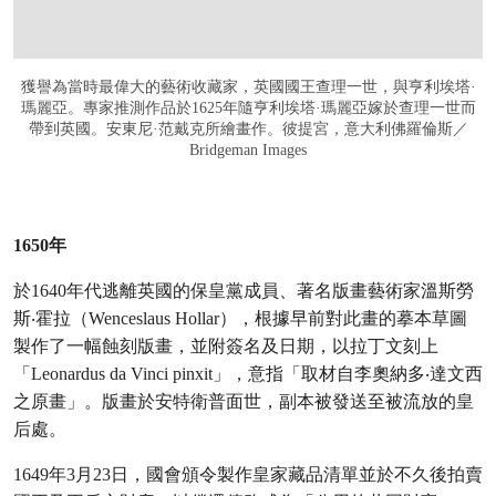
獲譽為當時最偉大的藝術收藏家，英國國王查理一世，與亨利埃塔·
瑪麗亞。專家推測作品於1625年隨亨利埃塔·瑪麗亞嫁於查理一世而
帶到英國。安東尼·范戴克所繪畫作。彼提宮，意大利佛羅倫斯／
Bridgeman Images
1650年
於1640年代逃離英國的保皇黨成員、著名版畫藝術家溫斯勞
斯‧霍拉（Wenceslaus Hollar），根據早前對此畫的摹本草圖
製作了一幅蝕刻版畫，並附簽名及日期，以拉丁文刻上
「Leonardus da Vinci pinxit」，意指「取材自李奧納多‧達文西
之原畫」。版畫於安特衛普面世，副本被發送至被流放的皇
后處。
1649年3月23日，國會頒令製作皇家藏品清單並於不久後拍賣