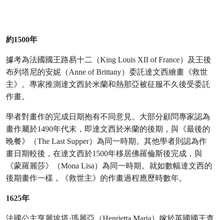
約1500年
據考為法國國王路易十二（King Louis XII of France）及王後
布列塔尼的安妮（Anne of Brittany）委託達文西繪畫《救世
主》。專家推測達文西於米蘭和熱那亞被征服不久後受委託
作畫。
學者對畫作的完成日期抱有不同意見。大部分顧問專家認為
畫作屬於1490年代末，即達文西於米蘭的後期，與《最後的
晚餐》（The Last Supper）為同一時期。其他學者則認為作
畫日期較後，在達文西於1500年移居佛羅倫斯後完成，與
《蒙羅麗莎》（Mona Lisa）為同一時期。就如數幅達文西的
後期畫作一樣，《救世主》的作畫過程應歷時數年。
1625年
法國公主亨麗埃塔·瑪麗亞（Henrietta Maria）嫁於英國國王查