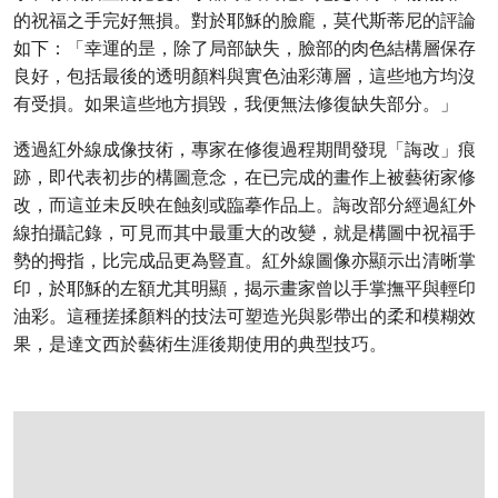
的祝福之手完好無損。對於耶穌的臉龐，莫代斯蒂尼的評論
如下：「幸運的昰，除了局部缺失，臉部的肉色結構層保存
良好，包括最後的透明顏料與實色油彩薄層，這些地方均沒
有受損。如果這些地方損毀，我便無法修復缺失部分。」
透過紅外線成像技術，專家在修復過程期間發現「誨改」痕
跡，即代表初步的構圖意念，在已完成的畫作上被藝術家修
改，而這並未反映在蝕刻或臨摹作品上。誨改部分經過紅外
線拍攝記錄，可見而其中最重大的改變，就是構圖中祝福手
勢的拇指，比完成品更為豎直。紅外線圖像亦顯示出清晰掌
印，於耶穌的左額尤其明顯，揭示畫家曾以手掌撫平與輕印
油彩。這種搓揉顏料的技法可塑造光與影帶出的柔和模糊效
果，是達文西於藝術生涯後期使用的典型技巧。
在画廊中打开图片