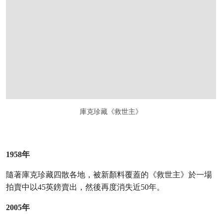
庫克珍藏《救世主》
1958年
隨著庫克珍藏四散各地，被新顏料覆蓋的《救世主》於一場
拍賣中以45英鎊賣出，然後再度消失近50年。
2005年