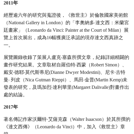
2011年
經歷逾六年的研究與蒐證後，《救世主》於倫敦國家美術館
（National Gallery in London）的「李奧納多‧達文西：米蘭宮
廷畫家」（Leonardo da Vinci: Painter at the Court of Milan）展
覽上首次展出，成為16幅獲廣泛承認的現存達文西真跡之
一。
展覽圖錄收錄了策展人盧克‧塞森所撰文章，紀錄詳細精闢的
畫作研究結果。文章取材自羅伯特‧西蒙（Robert Simon）、
戴安‧德耶‧莫代斯蒂尼(Dianne Dwyer Modestini)、尼卡‧古特
曼‧ 列皮（Nica Gutman Rieppi）、馬田‧金普(Martin Kemp)未
發表的研究，及瑪加烈‧達利華里(Margaret Dalivalle)對畫作出
處的結論。
2017年
著名傳記作家沃爾特·艾薩克森（Walter Isaacson）於其所撰的
《達文西傳》（Leonardo da Vinci）中，加入《救世主》章