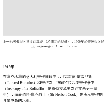
上一幅獲發現的達文西真跡 《柏諾瓦的聖母》，1909年於聖彼得堡展
出。akg-images / Album / Prisma
1913年
在庫克珍藏的意大利畫作圖錄中，坦克雷德·博雷尼斯
（Tancred Borenius）稱畫作為「博爾特拉菲奧畫作摹本」
（free copy after Boltraffio，博爾特拉菲奧為達文西另一學
生），而赫伯特·庫克爵士（Sir Herbert Cook）則表示畫作則
具備更高的水準。