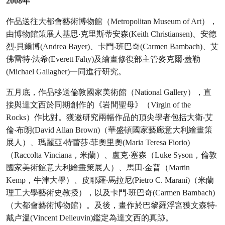
2008年
作品送往大都會藝術博物館（Metropolitan Museum of Art），
由博物館策展人基思‧克里斯蒂安森(Keith Christiansen)、安德
烈‧貝爾博(Andrea Bayer)、卡門‧班巴奇(Carmen Bambach)、艾
佛雷特‧法希(Everett Fahy)及繪畫修復部主管麥克爾‧蓋勒
(Michael Gallagher)一同進行研究。
五月底，作品移送倫敦國家美術館（National Gallery），直
接與達文西於同期創作的《岩間聖母》（Virgin of the
Rocks）作比對。獲邀研究兩幅作品的頂尖學者包括大衛‧艾
倫‧布朗(David Allan Brown)（華盛頓國家藝廊意大利繪畫策
展人）、瑪麗亞‧特蕾莎‧菲奧里奧(Maria Teresa Fiorio)
（Raccolta Vinciana，米蘭）、盧克·塞森（Luke Syson，倫敦
國家美術館意大利繪畫策展人）、馬田‧金普（Martin
Kemp，牛津大學）、皮耶羅‧馬拉尼(Pietro C. Marani)（米蘭
理工大學藝術史教授），以及卡門‧班巴奇(Carmen Bambach)
（大都會藝術博物館）。及後，畫作於巴黎羅浮宮獲文森特‧
戴卢溫(Vincent Delieuvin)鑑定為達文西的真跡。