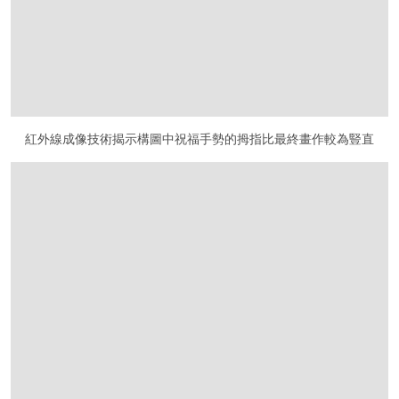
紅外線成像技術揭示構圖中祝福手勢的拇指比最終畫作較為豎直
在画廊中打开图片