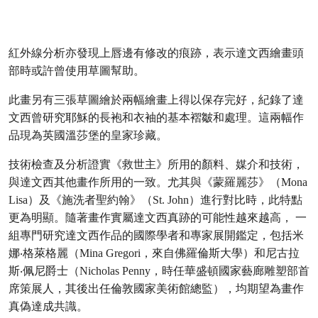
紅外線分析亦發現上唇邊有修改的痕跡，表示達文西繪畫頭
部時或許曾使用草圖幫助。
此畫另有三張草圖繪於兩幅繪畫上得以保存完好，紀錄了達
文西曾研究耶穌的長袍和衣袖的基本褶皺和處理。這兩幅作
品現為英國溫莎堡的皇家珍藏。
技術檢查及分析證實《救世主》所用的顏料、媒介和技術，
與達文西其他畫作所用的一致。尤其與《蒙羅麗莎》（Mona
Lisa）及《施洗者聖約翰》（St. John）進行對比時，此特點
更為明顯。隨著畫作實屬達文西真跡的可能性越來越高， 一
組專門研究達文西作品的國際學者和專家展開鑑定，包括米
娜‧格萊格麗（Mina Gregori，來自佛羅倫斯大學）和尼古拉
斯‧佩尼爵士（Nicholas Penny，時任華盛頓國家藝廊雕塑部首
席策展人，其後出任倫敦國家美術館總監），均期望為畫作
真偽達成共識。