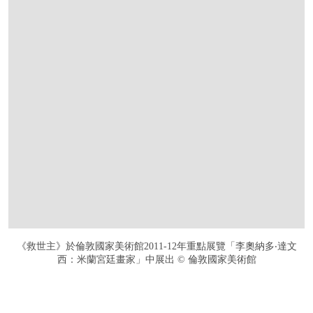
《救世主》於倫敦國家美術館2011-12年重點展覽「李奧納多‧達文
西：米蘭宮廷畫家」中展出 © 倫敦國家美術館