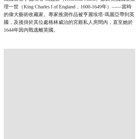
理一世（King Charles I of England，1600-1649年）——當時
的偉大藝術收藏家。專家推測作品被亨麗埃塔·瑪麗亞帶到英
國，及後掛於其位處格林威治的宮殿私人房間內，直至她於
1644年因內戰逃離英國。