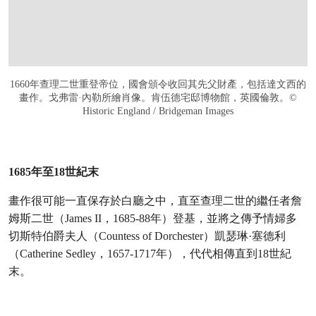
1660年查理二世重登帝位，國會頒令收回其先父財產，包括達文西的
畫作。戈弗雷·內勒所繪肖像。肯伍德宅邸博物館，英國倫敦。©
Historic England / Bridgeman Images
1685年至18世紀末
畫作很可能一直保存於白廳之中，直至查理二世的繼任者詹
姆斯二世（James II，1685-88年）登基，並將之傳予情婦多
切斯特伯爵夫人（Countess of Dorchester）凱瑟琳·塞德利
（Catherine Sedley，1657-1717年），代代相傳直到18世紀
末。