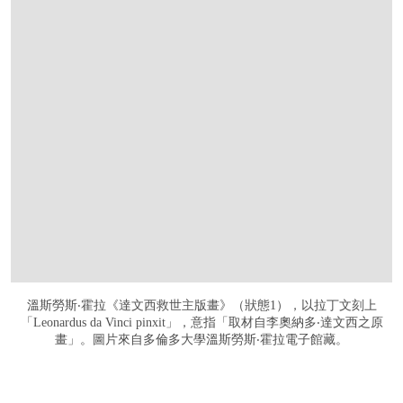
溫斯勞斯‧霍拉《達文西救世主版畫》（狀態1），以拉丁文刻上
「Leonardus da Vinci pinxit」，意指「取材自李奧納多‧達文西之原
畫」。圖片來自多倫多大學溫斯勞斯‧霍拉電子館藏。