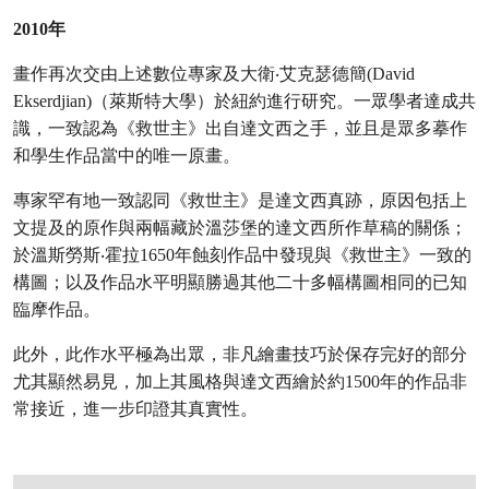
2010年
畫作再次交由上述數位專家及大衛‧艾克瑟德簡(David
Ekserdjian)（萊斯特大學）於紐約進行研究。一眾學者達成共
識，一致認為《救世主》出自達文西之手，並且是眾多摹作
和學生作品當中的唯一原畫。
專家罕有地一致認同《救世主》是達文西真跡，原因包括上
文提及的原作與兩幅藏於溫莎堡的達文西所作草稿的關係；
於溫斯勞斯‧霍拉1650年蝕刻作品中發現與《救世主》一致的
構圖；以及作品水平明顯勝過其他二十多幅構圖相同的已知
臨摩作品。
此外，此作水平極為出眾，非凡繪畫技巧於保存完好的部分
尤其顯然易見，加上其風格與達文西繪於約1500年的作品非
常接近，進一步印證其真實性。