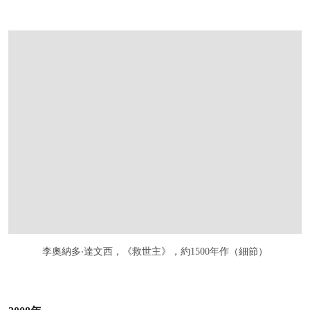
李奧納多‧達文西，《救世主》，約1500年作（細節）