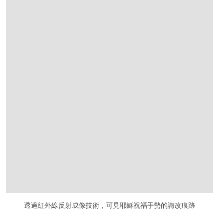
透過紅外線反射成像技術，可見耶穌祝福手勢的誨改痕跡