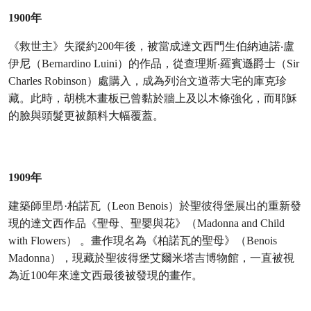
1900年
《救世主》失蹤約200年後，被當成達文西門生伯納迪諾‧盧
伊尼（Bernardino Luini）的作品，從查理斯‧羅賓遜爵士（Sir
Charles Robinson）處購入，成為列治文道蒂大宅的庫克珍
藏。此時，胡桃木畫板已曾黏於牆上及以木條強化，而耶穌
的臉與頭髮更被顏料大幅覆蓋。
1909年
建築師里昂·柏諾瓦（Leon Benois）於聖彼得堡展出的重新發
現的達文西作品《聖母、聖嬰與花》（Madonna and Child
with Flowers） 。畫作現名為《柏諾瓦的聖母》（Benois
Madonna），現藏於聖彼得堡艾爾米塔吉博物館，一直被視
為近100年來達文西最後被發現的畫作。