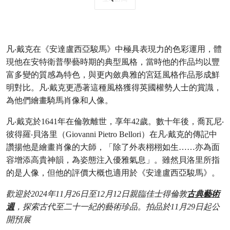
凡‧戴克在《安達盧西亞駿馬》中極具表現力的色彩運用，體
現他在安特衛普學藝時期的典型風格，當時他的作品均以豐
富多變的質感為特色，與更內斂典雅的宮廷風格作品形成鮮
明對比。凡‧戴克更憑著這種風格獲得英國權勢人士的賞識，
為他們繪畫騎馬肖像和人像。
凡‧戴克於1641年在倫敦離世，享年42歲。數十年後，喬瓦尼‧
彼得羅‧貝洛里（Giovanni Pietro Bellori）在凡‧戴克的傳記中
讚揚他是繪畫肖像的大師，「除了外表栩栩如生……亦為面
容增添高貴神韻，為姿態注入優雅氣息」。雖然貝洛里所指
的是人像，但他的評價大概也適用於《安達盧西亞駿馬》。
歡迎於2024年11月26日至12月12日親臨佳士得倫敦
古典藝術
週
，探索古代至二十一紀的藝術珍品。拍品於11月29日起公
開預展