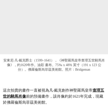
安東尼‧凡‧戴克爵士（1599–1641），《神聖羅馬皇帝查理五世騎馬肖
像》，約1620年作。油彩 畫布。75⅒ x 48⅖ 英寸（191 x 123 公
分）。佛羅倫斯烏菲茲美術館。照片：Bridgeman
這次拍賣的畫作一直被視為凡‧戴克創作神聖羅馬皇帝
查理五
世的騎馬肖像
前的預備畫作，該肖像約於1621年完成，現藏
於佛羅倫斯烏菲茲美術館。