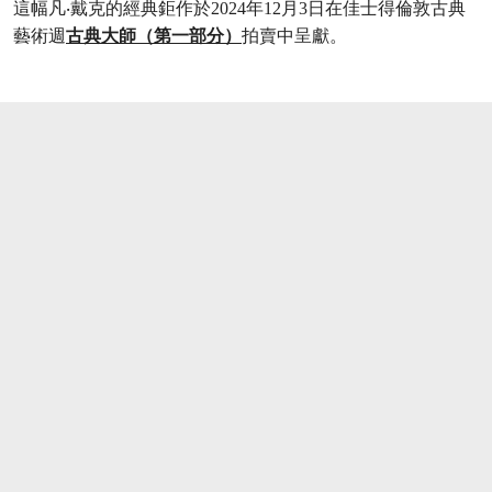
這幅凡‧戴克的經典鉅作於2024年12月3日在佳士得倫敦古典
藝術週
古典大師（第一部分）
拍賣中呈獻。
打开链接 HTTPS://WWW.CHRISTIES.COM/Z