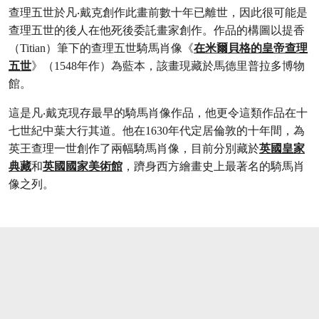
查理五世於凡‧戴克創作此畫前數十年已離世，因此很可能是
查理五世的後人在他死後委託畫家創作。作品的構圖以提香
（Titian）筆下的查理五世騎馬肖像《
在米爾貝格的皇帝查理
五世
》（1548年作）為藍本，該畫現藏於馬德里普拉多博物
館。
這是凡‧戴克現存最早的騎馬肖像作品，他更令這類作品在十
七世紀中葉大行其道。他在1630年代定居倫敦的十年間，為
英王查理一世創作了兩幅騎馬肖像，目前分別藏於
英國皇家
典藏
和
英國國家美術館
，躋身西方繪畫史上最著名的騎馬肖
像之列。