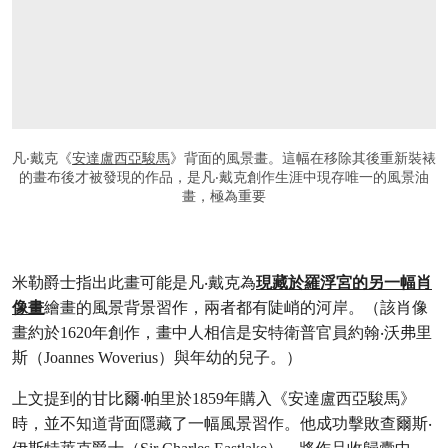
凡‧戴克《
安達盧西亞駿馬
》背面的風景畫。這幅在移除其後重新裝裱
的畫布後才被發現的作品，是凡‧戴克創作生涯中現存唯一的風景油
畫，極為重要
米勒爵士指出此畫可能是凡‧戴克為
現藏於羅浮宮的另一幅肖
像畫
繪畫的風景背景習作，兩者都有陡峭的河岸。（該肖像
畫約於1620年創作，畫中人相信是安特衛普官員約翰‧沃弗里
斯（Joannes Woverius）與年幼的兒子。）
上文提到的甘比爾‧帕里於1859年購入《安達盧西亞駿馬》
時，並不知道背面隱藏了一幅風景習作。他成功擊敗查爾斯‧