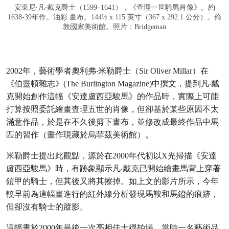
安東尼‧凡‧戴克爵士（1599–1641），《查理一世騎馬肖像》。約
1638-39年作。油彩 畫布。144½ x 115 英寸（367 x 292.1 公分）。倫
敦國家美術館。照片：Bridgeman
2002年，藝術學者奧利弗‧米勒爵士（Sir Oliver Millar）在
《伯靈頓雜志》(The Burlington Magazine)中撰文，提到凡‧戴
克開始創作這幅《安達盧西亞駿馬》的作品時，實際上可能
打算按照委託繪畫查理五世的肖像，但卻基於某些原因不太
滿意作品，於是在不久後剪下畫布，並修改成最終作品中馬
匹的習作（畫作現藏於烏菲茲美術館）。
米勒爵士提出此觀點，源於在2000年代初以X光掃描《安達
盧西亞駿馬》時，有跡象顯示凡‧戴克已開始繪畫馬背上穿著
鎧甲的騎士，但其後又將其擦掉。如上文的影片所示，今年
較早前為這幅畫進行的紅外線分析發現馬鞍和馬鐙的痕跡，
但卻沒有騎士的蹤影。
這幅畫於2000年最後一次亮相佳士得拍場，當時一名藝術品