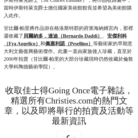
伊斯特萊克爵士（Sir Charles Eastlake），將作品收歸囊中，
當時伊斯特萊克爵士擔任國家美術館館長並希望為美術館購
入此作。
甘比爾‧帕里將作品掛在格洛斯特郡的府第海納姆宮內，那裡
還收藏了
貝爾納多．達迪（Bernardo Daddi）
、
安傑利科
（Fra Angelico）
和
佩塞利諾（Pesellino）
等藝術家的早期意
大利文藝復興藝術傑作。此畫一直由家族後人珍藏，直至於
2000年拍賣（甘比爾‧帕里的大部分珍藏現時仍然收藏於倫敦
大學科陶德藝術學院）。
收取佳士得Going Once電子雜誌，
精選所有Christies.com的熱門文
章，以及即將舉行的拍賣及活動等
最新資訊
立即訂閱