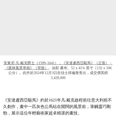
安東尼‧凡‧戴克爵士（1599–1641），《安達盧西亞駿馬》（正面）；
《叢林風景草稿》（背面）
。油彩 畫布。52 x 41¾ 英寸（132 x 106
公分）。此作於2024年12月3日在佳士得倫敦售出，成交價英鎊
3,428,000
《安達盧西亞駿馬》約於1621年凡‧戴克啟程前往意大利前不
久創作，畫中一匹灰色公馬站在開闊的風景前，筆觸靈巧剛
勁，展示這位年輕藝術家超卓精湛的畫技。