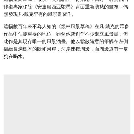
修復專家移除《安達盧西亞駿馬》背面重新裝裱的畫布，偶
然發現凡‧戴克罕有的風景畫習作。
這幅數百年來不為人知的《叢林風景草稿》在凡‧戴克的眾多
作品中佔據重要的地位。雖然他曾創作不少獨立風景畫，但
此作是其現存唯一的風景油畫。他以鬆散隨意的筆觸在左側
描繪長滿樹木的陡峭河岸，河岸連接湖邊，而湖邊還有一隻
狗在喝水。
打开链接 HTTPS://WWW.CHRISTIES.COM/Z