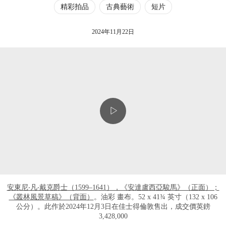
精彩拍品
古典藝術
短片
2024年11月22日
安東尼‧凡‧戴克爵士（1599–1641），《安達盧西亞駿馬》（正面）；
《叢林風景草稿》（背面）
。油彩 畫布。52 x 41¾ 英寸（132 x 106
公分）。此作於2024年12月3日在佳士得倫敦售出，成交價英鎊
3,428,000