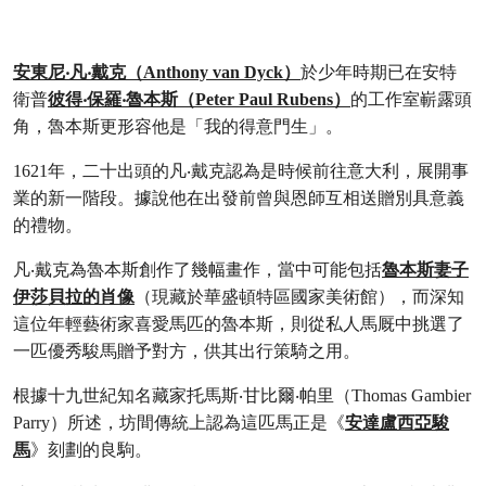
安東尼‧凡‧戴克（Anthony van Dyck）
於少年時期已在安特
衛普
彼得‧保羅‧魯本斯（Peter Paul Rubens）
的工作室嶄露頭
角，魯本斯更形容他是「我的得意門生」。
1621年，二十出頭的凡‧戴克認為是時候前往意大利，展開事
業的新一階段。據說他在出發前曾與恩師互相送贈別具意義
的禮物。
凡‧戴克為魯本斯創作了幾幅畫作，當中可能包括
魯本斯妻子
伊莎貝拉的肖像
（現藏於華盛頓特區國家美術館），而深知
這位年輕藝術家喜愛馬匹的魯本斯，則從私人馬厩中挑選了
一匹優秀駿馬贈予對方，供其出行策騎之用。
根據十九世紀知名藏家托馬斯‧甘比爾‧帕里（Thomas Gambier
Parry）所述，坊間傳統上認為這匹馬正是《
安達盧西亞駿
馬
》刻劃的良駒。