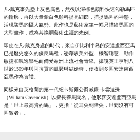
凡‧戴克事先塗上灰色底色，然後以深棕色顏料快速勾勒馬匹
的輪廓，再以大量鉛白色顏料提亮細節，捕捉馬匹的神態，
活現駿馬的懾人氣勢。此作也是藝術家第一幅只描繪馬匹的
大型畫作，成為其燦爛藝術生涯的先例。
即使在凡‧戴克身處的時代，來自伊比利半島的安達盧西亞馬
已是歷史悠久的優良馬種，憑藉駿美外型、機智聰慧、動作
敏捷和飄逸鬃毛而備受歐洲上流社會青睞。據說英王亨利八
世於1509年與阿拉貢的凱瑟琳結婚時，便收到多匹安達盧西
亞馬作為賀禮。
同樣來自英格蘭的第一代紐卡斯爾公爵威廉‧卡雲迪殊
（William Cavendish）以擅長養馬聞名，他形容安達盧西亞馬
是「世上最高貴的馬」，更指「從耳尖到蹄尖，世間沒有可
匹敵者」。