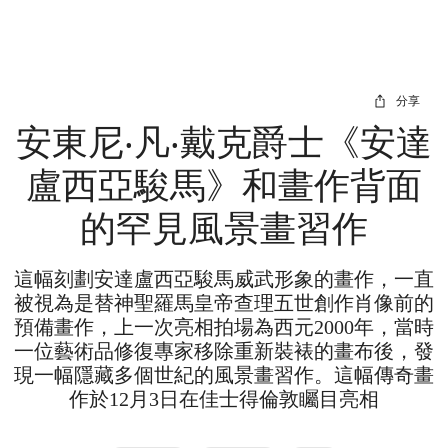
分享
安東尼‧凡‧戴克爵士《安達
盧西亞駿馬》和畫作背面
的罕見風景畫習作
這幅刻劃安達盧西亞駿馬威武形象的畫作，一直
被視為是替神聖羅馬皇帝查理五世創作肖像前的
預備畫作，上一次亮相拍場為西元2000年，當時
一位藝術品修復專家移除重新裝裱的畫布後，發
現一幅隱藏多個世紀的風景畫習作。這幅傳奇畫
作於12月3日在佳士得倫敦矚目亮相