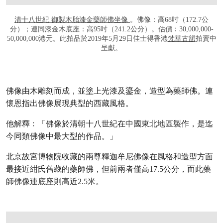
清十八世紀 御製木胎漆金藥師佛坐像
。佛像：高68吋（172.7公
分）；連同漆金木底座：高95吋（241.2公分）。估價﹕30,000,000-
50,000,000港元。此拍品於2019年5月29日佳士得香港
梵華古韻
拍賣中
呈獻。
佛像由木雕刻而成，並塗上光漆及鎏金，造型為藥師佛。連
懷恩指出佛像展現典型的西藏風格。
他解釋﹕「佛像於清朝十八世紀在中國東北地區製作，是迄
今同類佛像中最大型的作品。」
北京故宮博物院收藏的兩尊釋迦牟尼佛像在風格和造型方面
最接近紺氏舊藏的藥師佛，但前兩者僅高17.5公分，而此藥
師佛像連底座則高近2.5米。