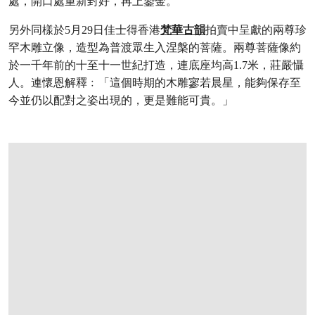
處，開口處重新封好，再上鎏金。
另外同樣於5月29日佳士得香港
梵華古韻
拍賣中呈獻的兩尊珍
罕木雕立像，造型為普渡眾生入涅槃的菩薩。兩尊菩薩像約
於一千年前的十至十一世紀打造，連底座均高1.7米，莊嚴懾
人。連懷恩解釋﹕「這個時期的木雕寥若晨星，能夠保存至
今並仍以配對之姿出現的，更是難能可貴。」