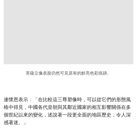
打开链接 HTTP://RTANT-MAJESTIC-PAIR
菩薩立像表面仍然可見原有的鮮亮色彩痕跡。
連懷恩表示﹕「在比較這三尊塑像時，可以從它們的形態風
格中得見，中國各代皇朝與其鄰近國家的相互影響關係在多
個世紀以來的變化，述說著一段更全面的地區歷史，令人深
感著迷。」