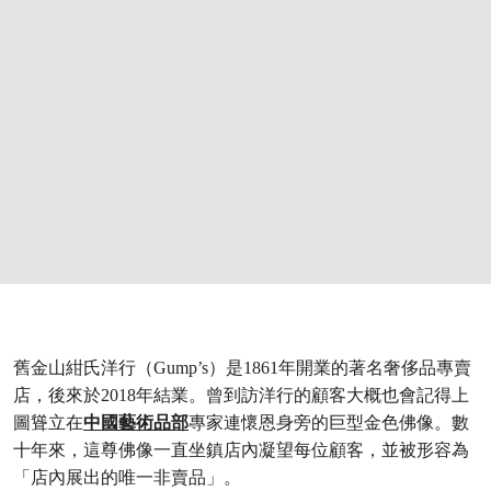
舊金山紺氏洋行（Gump’s）是1861年開業的著名奢侈品專賣
店，後來於2018年結業。曾到訪洋行的顧客大概也會記得上
圖聳立在
中國藝術品部
專家連懷恩身旁的巨型金色佛像。數
十年來，這尊佛像一直坐鎮店內凝望每位顧客，並被形容為
「店內展出的唯一非賣品」。