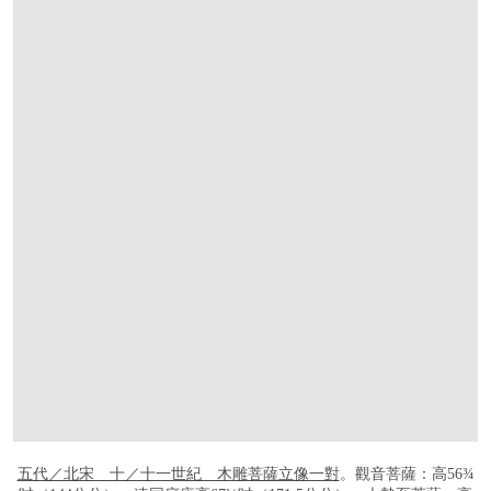
打开链接 HTTPS://WWW.CHRISTIES.COM/
五代／北宋 十／十一世紀 木雕菩薩立像一對
。觀音菩薩：高56¾