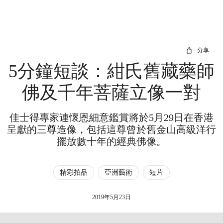
分享
5分鐘短談：紺氏舊藏藥師
佛及千年菩薩立像一對
佳士得專家連懷恩細意鑑賞將於5月29日在香港
呈獻的三尊造像，包括這尊曾於舊金山高級洋行
擺放數十年的經典佛像。
精彩拍品
亞洲藝術
短片
2019年5月23日