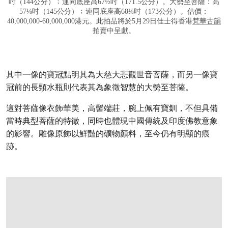
吋（144公分）﹔連同底座高67½吋（171.5公分）。大勢至菩薩：高
57⅛吋（145公分）﹔連同底座高68⅛吋（173公分）。估價：
40,000,000-60,000,000港元。此拍品將於5月29日佳士得香港
梵華古韻
拍賣中呈獻。
其中一像的寶冠點明其為大慈大悲觀世音菩薩，而另一像寶
冠前的長頸水瓶則代表其為象徵智慧的大勢至菩薩。
這對菩薩像衣飾華美，高髻端莊，腕上佩有寶釧，不但具備
當時典型菩薩的特徵，同時也體現中國傳統及印度佛教意象
的影響。雕像原飾以鮮豔的礦物顏料，至今仍有明顯的痕
跡。