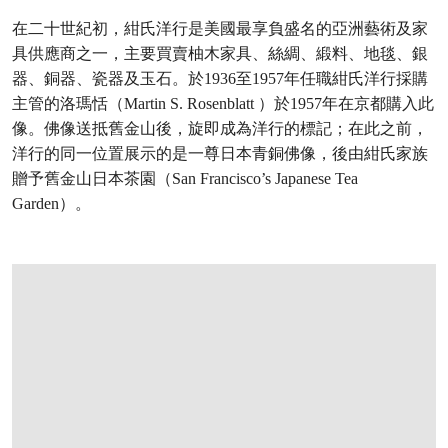
在二十世紀初，紺氏洋行是美國最享負盛名的亞洲藝術及家
具供應商之一，主要買賣柚木家具、絲綢、緞料、地毯、銀
器、銅器、瓷器及玉石。於1936至1957年任職紺氏洋行採購
主管的洛瑪恬（Martin S. Rosenblatt ）於1957年在京都購入此
像。佛像送抵舊金山後，旋即成為洋行的標記；在此之前，
洋行的同一位置展示的是一尊日本青銅佛像，後由紺氏家族
贈予舊金山日本茶園（San Francisco’s Japanese Tea
Garden）。