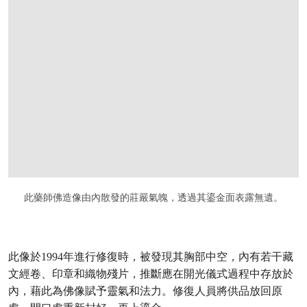
打开链接 HTTPS://WWW.CHRISTIES.COM/
此藥師佛造像由內散發的莊嚴氣魄，透過其鎏金面表露無遺。
此像於1994年進行修復時，被發現其胸部中空，內有若干藏
文經卷、印章和織物殘片，推斷應在開光儀式過程中存放於
內，藉此為佛像賦予靈氣和法力。修復人員將供品放回原