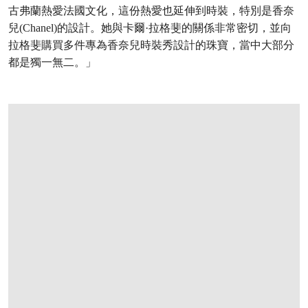
古弗蘭熱愛法國文化，這份熱愛也延伸到時裝，特別是香奈
兒(Chanel)的設計。她與卡爾·拉格斐的關係非常密切，並向
拉格斐購買多件專為香奈兒時裝秀設計的珠寶，當中大部分
都是獨一無二。」
打开链接 HTTPS://ONLINEONLY.CHRISTIES.COM/S/SUSAN-KARL-IMPORTANT-