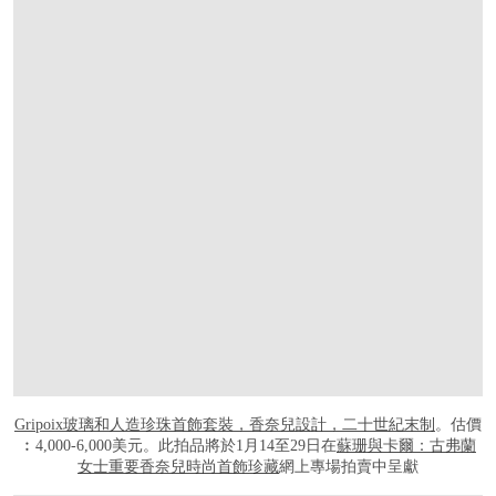
Gripoix玻璃和人造珍珠首飾套裝，香奈兒設計，二十世紀末制
。估價
︰4,000-6,000美元。此拍品將於1月14至29日在
蘇珊與卡爾：古弗蘭
女士重要香奈兒時尚首飾珍藏
網上專場拍賣中呈獻