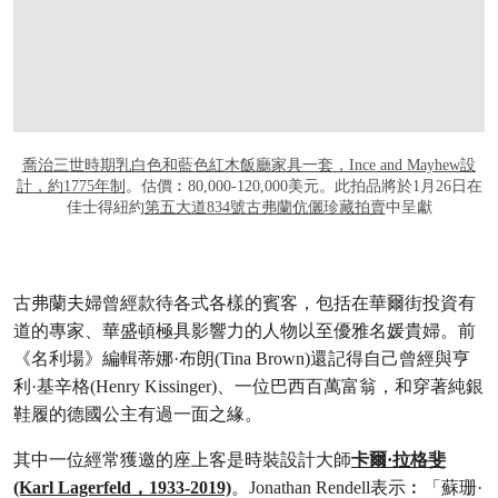
喬治三世時期乳白色和藍色紅木飯廳家具一套，Ince and Mayhew設
計，約1775年制
。估價︰80,000-120,000美元。此拍品將於1月26日在
佳士得紐約
第五大道834號古弗蘭伉儷珍藏拍賣
中呈獻
古弗蘭夫婦曾經款待各式各樣的賓客，包括在華爾街投資有
道的專家、華盛頓極具影響力的人物以至優雅名媛貴婦。前
《名利場》編輯蒂娜·布朗(Tina Brown)還記得自己曾經與亨
利·基辛格(Henry Kissinger)、一位巴西百萬富翁，和穿著純銀
鞋履的德國公主有過一面之緣。
其中一位經常獲邀的座上客是時裝設計大師
卡爾·拉格斐
(Karl Lagerfeld，1933-2019)
。Jonathan Rendell表示︰「蘇珊·