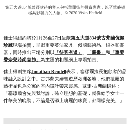
第五大道834號曾經款待的客人包括華爾街的投資專家，以至華盛頓
極具影響力的人物。© 2020 Visko Hatfield
佳士得紐約將於1月26至27日呈獻
第五大道834號古弗蘭伉儷
珍藏
現場拍賣，呈獻重要英法家具、俄國藝術品、銀器和瓷
器，同時推出三場分別以
「待客有道」
、
「藏書」
和
「重要
香奈兒時尚首飾」
為主題的相關網上專場拍賣。
佳士得副主席
Jonathan Rendell
表示，塞繆爾擅長把顧客的品
味融入設計之中。古弗蘭夫婦曾遊歷歐洲各地，他們搜羅的
藝術品也為公寓的室內設計帶來靈感。蘇珊‧古弗蘭憶述︰
「塞繆爾會先與我討論，確立理想的基礎，就像給予女士一
件華美的晚裝，不論是否添上瑰麗的珠寶，都同樣完美。」