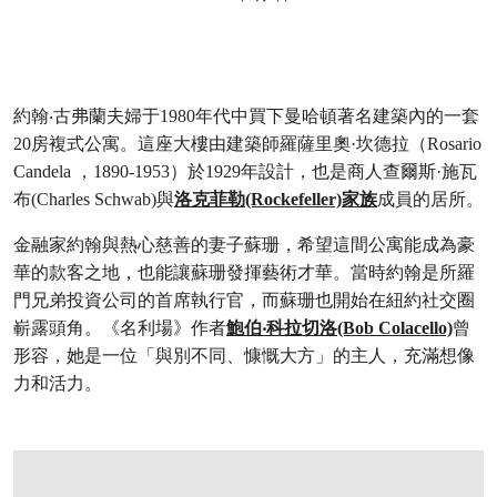
約翰‧古弗蘭夫婦于1980年代中買下曼哈頓著名建築內的一套
20房複式公寓。這座大樓由建築師羅薩里奧·坎德拉（Rosario
Candela ，1890-1953）於1929年設計，也是商人查爾斯·施瓦
布(Charles Schwab)與
洛克菲勒(Rockefeller)家族
成員的居所。
金融家約翰與熱心慈善的妻子蘇珊，希望這間公寓能成為豪
華的款客之地，也能讓蘇珊發揮藝術才華。當時約翰是所羅
門兄弟投資公司的首席執行官，而蘇珊也開始在紐約社交圈
嶄露頭角。《名利場》作者
鮑伯‧科拉切洛(Bob Colacello)
曾
形容，她是一位「與別不同、慷慨大方」的主人，充滿想像
力和活力。