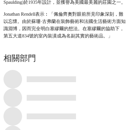
Spaulding)於1935年設計，並獲譽為美國最美麗的莊園之一。
Jonathan Rendell表示︰「佩倫齊奧對眼前所見印象深刻，難
以忘懷。由於蘇珊·古弗蘭在裝飾藝術和法國生活藝術方面知
識淵博，因而完全明白塞繆爾的想法。在塞繆爾的協助下，
第五大道834號的室內裝潢成為名副其實的藝術品。」
相關部門