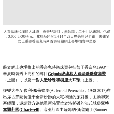
人造珍珠和樹脂大耳環，香奈兒設計，無款識，二十世紀末制。
估價
︰3,000-5,000美元。此拍品將於1月14至29日在
蘇珊與卡爾：古弗蘭
女士重要香奈兒時尚首飾珍藏網上專場
拍賣中呈獻
將於網上專場推出的香奈兒時尚珠寶包括曾于香奈兒1993年
春夏時裝秀上亮相的奪目
Gripoix玻璃和人造珍珠珠寶套裝
（上圖），以及
一對人造珍珠和樹脂大耳環
（上圖）。
娛樂大亨A·傑利·佩倫齊奧(A. Jerrold Perenchio，1930-2017)在
出席古弗蘭伉儷于全新粉飾的大宅舉辦的派對後，主動聯繫
塞繆爾，邀請對方為他重新佈置位於洛杉磯的法式城堡
查特
韋爾莊園(Chartwell)
。這座莊園由薩姆納·斯普爾丁(Sumner