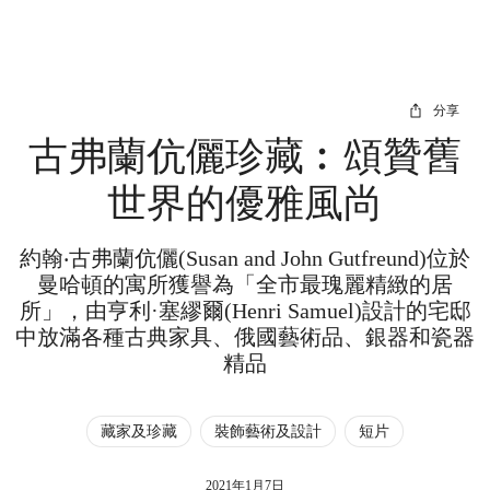
分享
古弗蘭伉儷珍藏︰頌贊舊
世界的優雅風尚
約翰‧古弗蘭伉儷(Susan and John Gutfreund)位於
曼哈頓的寓所獲譽為「全市最瑰麗精緻的居
所」，由亨利·塞繆爾(Henri Samuel)設計的宅邸
中放滿各種古典家具、俄國藝術品、銀器和瓷器
精品
藏家及珍藏
裝飾藝術及設計
短片
2021年1月7日