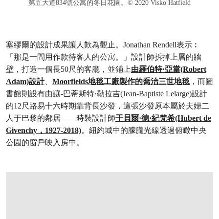
第五大道834號公寓的冬日花園。© 2020 Visko Hatfield
塞繆爾的設計成果讓人歎為觀止。Jonathan Rendell表示︰
「那是一間用作款待客人的公寓。」設計師拆掉上層的牆
壁，打造一個長50尺的客廳，並鋪上
由羅伯特·亞當(Robert
Adam)設計
、
Moorfields地毯工廠製作的喬治三世地毯
，而圖
書館則設有由讓-巴蒂斯特·勒拉吉(Jean-Baptiste Lelarge)設計
的12尺路易十六時期靠背長沙發，這張沙發原本屬於夫婦二
人于巴黎的鄰居——時裝設計師
于貝爾·德·紀梵希(Hubert de
Givenchy，1927-2018)
。紐約城中的朦朧光線透過俯瞰中央
公園的窗戶映入房中。