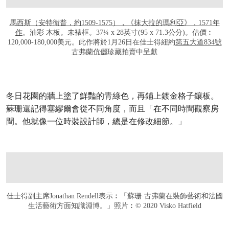
馬西斯（安特衛普，約1509-1575），《抹大拉的瑪利亞》，1571年
作
。油彩 木板。未裱框。37¼ x 28英寸(95 x 71.3公分)。估價︰
120,000-180,000美元。此作將於1月26日在佳士得紐約
第五大道834號
古弗蘭伉儷珍藏
拍賣中呈獻
冬日花園的牆上塗了鮮豔的青綠色，再鋪上鍍金格子鑲板。
蘇珊還記得塞繆爾會從不同角度，而且「在不同時間觀察房
間。他就像一位時裝設計師，總是在修改細節。」
佳士得副主席Jonathan Rendell表示︰「蘇珊·古弗蘭在裝飾藝術和法國
生活藝術方面知識淵博。」照片︰© 2020 Visko Hatfield