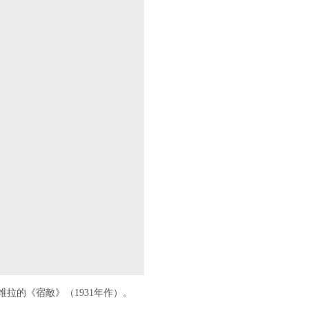
戈‧里维拉的《宿敵》（1931年作）。