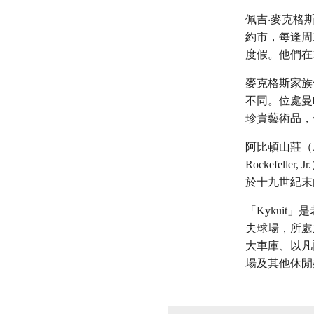
佩吉‧麥克格斯（
約市，每逢周
度假。他們在
麥克格斯家族
不同。位處曼
珍貴藝術品，
阿比頓山莊（Ab
Rockefel
於十九世紀末
「Kykuit」是
夫球場，所處
大車庫、以凡
場及其他休閒
在画廊中打开图片