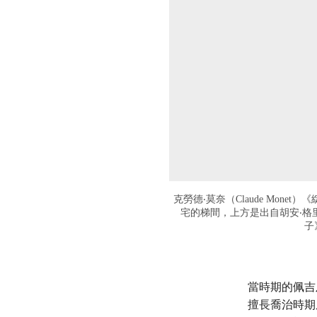
克勞德‧莫奈（Claude Monet）《
宅的梯間，上方是出自胡安‧格里斯
子
當時期的佩吉及
擅長喬治時期風