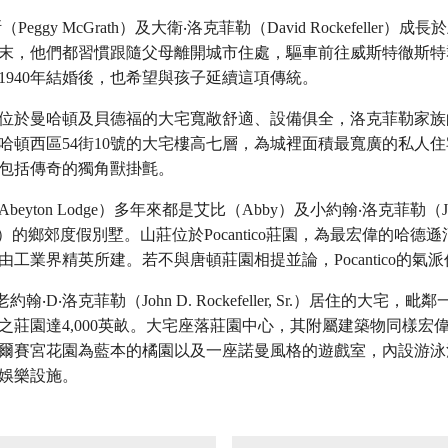
Peggy McGrath）及大衛‧洛克菲勒（David Rockefeller）
末，他們都習慣跟隨父母離開城市住處，驅車前往威斯特徹斯特
1940年結婚後，也希望與孩子延續這項傳統。
位於曼哈頓及貝德福的大宅寬敞舒適、設備俱全，洛克菲勒家族
哈頓西區54街10號的大宅樓高七層，為城裡面積最寬廣的私人
包括傳奇的獨角獸掛氈。
eyton Lodge）多年來都是艾比（Abby）及小約翰‧洛克菲勒（Joh
ler, Jr.）的鄉郊度假別墅。山莊位於Pocantico莊園，為最宏偉的哈
由工業界精英所建。若不與唐頓莊園相提並論，Pocantico的氣
老約翰‧D‧洛克菲勒（John D. Rockefeller, Sr.）居住的大宅，
之莊園達4,000英畝。大宅座落莊園中心，其附屬建築物同樣宏
爾賽宮花園為藍本的橘園以及一座諾曼風格的遊戲室，內設游泳
娛樂設施。
在画廊中打开图片