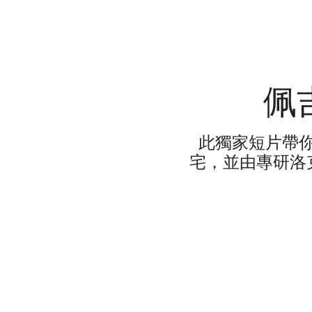
佩
此獨家短片帶
宅，並由專研洛克菲