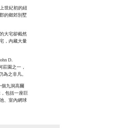
成長於上世紀初的紐
郡的鄉郊別墅
的大宅卻截然
住宅，內藏大量
n D.
德遜河莊園之一，
派仍為之非凡。
毗鄰一個九洞高爾
偉，包括一座巨
池、室內網球