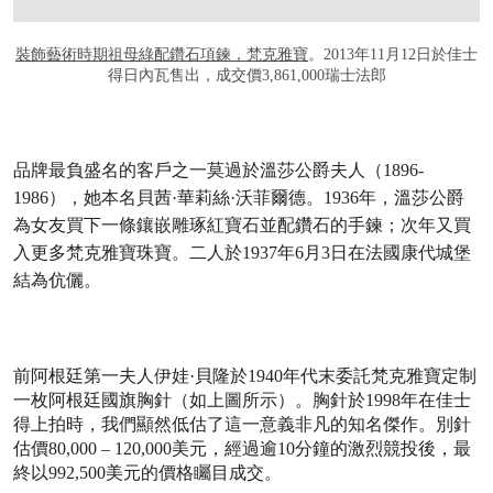
裝飾藝術時期祖母綠配鑽石項鍊，梵克雅寶
。2013年11月12日於佳士
得日內瓦售出，成交價3,861,000瑞士法郎
品牌最負盛名的客戶之一莫過於溫莎公爵夫人（1896-
1986），她本名貝茜·華莉絲·沃菲爾德。1936年，溫莎公爵
為女友買下一條鑲嵌雕琢紅寶石並配鑽石的手鍊；次年又買
入更多梵克雅寶珠寶。二人於1937年6月3日在法國康代城堡
結為伉儷。
前阿根廷第一夫人伊娃·貝隆於1940年代末委託梵克雅寶定制
一枚阿根廷國旗胸針（如上圖所示）。胸針於1998年在佳士
得上拍時，我們顯然低估了這一意義非凡的知名傑作。別針
估價80,000 – 120,000美元，經過逾10分鐘的激烈競投後，最
終以992,500美元的價格矚目成交。