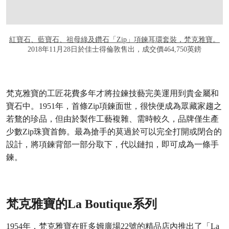
紅寶石、藍寶石、祖母綠及鑽石「Zip」項鍊耳環套裝，梵克雅寶。
2018年11月28日於佳士得倫敦售出，成交價464,750英鎊
梵克雅寶的工匠花費多年才將拉鍊技藝完美運用到貴金屬和
寶石中。1951年，首條Zip項鍊面世，很快便成為眾藏家趨之
若鶩的珍品，但由於製作工藝複雜、需時較久，品牌僅生產
少數Zip珠寶首飾。最為搶手的莫過於可以完全打開或閉合的
設計，將項鍊背部一部分取下，代以鏈扣，即可成為一條手
鍊。
梵克雅寶的La Boutique系列
1954年，梵克雅寶在旺多姆廣場22號的精品店內推出了「La