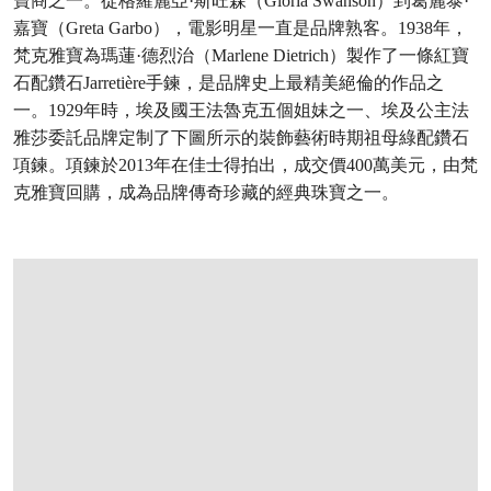
寶商之一。從格羅麗亞·斯旺森（Gloria Swanson）到葛麗泰·
嘉寶（Greta Garbo），電影明星一直是品牌熟客。1938年，
梵克雅寶為瑪蓮·德烈治（Marlene Dietrich）製作了一條紅寶
石配鑽石Jarretière手鍊，是品牌史上最精美絕倫的作品之
一。1929年時，埃及國王法魯克五個姐妹之一、埃及公主法
雅莎委託品牌定制了下圖所示的裝飾藝術時期祖母綠配鑽石
項鍊。項鍊於2013年在佳士得拍出，成交價400萬美元，由梵
克雅寶回購，成為品牌傳奇珍藏的經典珠寶之一。