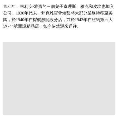
1935年，朱利安·雅寶的三個兒子查理斯、雅克和皮埃也加入
公司。1930年代末，梵克雅寶曾短暫將大部分業務轉移至美
國，於1940年在棕櫚灘開設分店，並於1942年在紐約第五大
道744號開設精品店，如今依然迎來送往。
打开链接 HTTPS://WWW.CHRISTIES.COM/