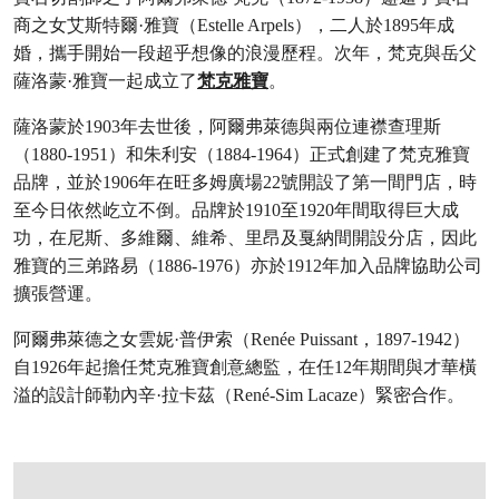
商之女艾斯特爾·雅寶（Estelle Arpels），二人於1895年成
婚，攜手開始一段超乎想像的浪漫歷程。次年，梵克與岳父
薩洛蒙·雅寶一起成立了
梵克雅寶
。
薩洛蒙於1903年去世後，阿爾弗萊德與兩位連襟查理斯
（1880-1951）和朱利安（1884-1964）正式創建了梵克雅寶
品牌，並於1906年在旺多姆廣場22號開設了第一間門店，時
至今日依然屹立不倒。品牌於1910至1920年間取得巨大成
功，在尼斯、多維爾、維希、里昂及戛納間開設分店，因此
雅寶的三弟路易（1886-1976）亦於1912年加入品牌協助公司
擴張營運。
阿爾弗萊德之女雲妮·普伊索（Renée Puissant，1897-1942）
自1926年起擔任梵克雅寶創意總監，在任12年期間與才華橫
溢的設計師勒內辛·拉卡茲（René-Sim Lacaze）緊密合作。