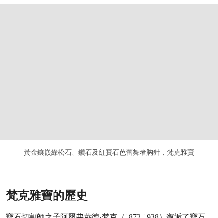
黃金鑲嵌綠松石、鑽石及紅寶石芭蕾舞者胸針，梵克雅寶
梵克雅寶的歷史
寶石切割師之子阿爾弗萊德·梵克（1872-1938）邂逅了寶石