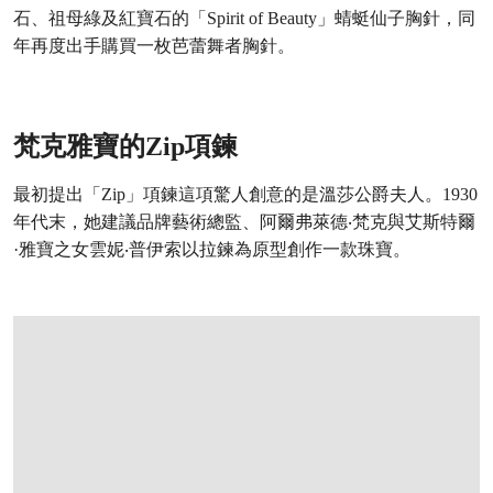
石、祖母綠及紅寶石的「Spirit of Beauty」蜻蜓仙子胸針，同
年再度出手購買一枚芭蕾舞者胸針。
梵克雅寶的Zip項鍊
最初提出「Zip」項鍊這項驚人創意的是溫莎公爵夫人。1930
年代末，她建議品牌藝術總監、阿爾弗萊德‧梵克與艾斯特爾
·雅寶之女雲妮‧普伊索以拉鍊為原型創作一款珠寶。