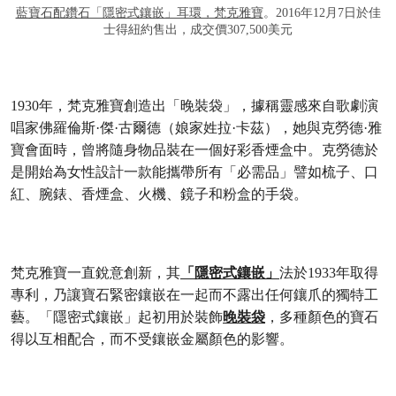
藍寶石配鑽石「隱密式鑲嵌」耳環，梵克雅寶
。2016年12月7日於佳
士得紐約售出，成交價307,500美元
1930年，梵克雅寶創造出「晚裝袋」，據稱靈感來自歌劇演
唱家佛羅倫斯·傑·古爾德（娘家姓拉·卡茲），她與克勞德·雅
寶會面時，曾將隨身物品裝在一個好彩香煙盒中。克勞德於
是開始為女性設計一款能攜帶所有「必需品」譬如梳子、口
紅、腕錶、香煙盒、火機、鏡子和粉盒的手袋。
梵克雅寶一直銳意創新，其
「隱密式鑲嵌」
法於1933年取得
專利，乃讓寶石緊密鑲嵌在一起而不露出任何鑲爪的獨特工
藝。「隱密式鑲嵌」起初用於裝飾
晚裝袋
，多種顏色的寶石
得以互相配合，而不受鑲嵌金屬顏色的影響。