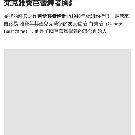
梵克雅寶芭蕾舞者胸針
品牌的經典之作
芭蕾舞者胸針
乃1940年於紐約構思，靈感來
自路易·雅寶與其侄兒克勞德的友人佐治·白蘭治（George
Balanchine），他是美國芭蕾舞學院的聯合創始人。