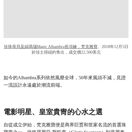
珍珠母貝及縞瑪瑙Magic Alhambra長項鍊，梵克雅寶
。2018年12月5日
於佳士得紐約售出，成交價22,500美元
如今的Alhambra系列依然風靡全球，50年來風頭不減，見證
一流設計永遠處於潮流前端。
電影明星、皇室貴冑的心水之選
自從成立伊始，梵克雅寶便是商界巨贾和世家名流的首選珠