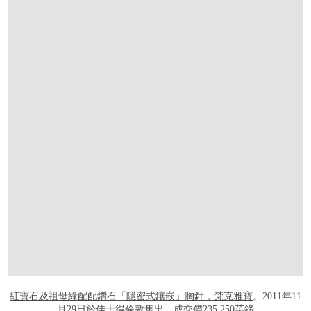
打开链接 HTTPS://WWW.CHRISTIES.COM/
紅寶石及祖母綠配配鑽石「隱密式鑲嵌」胸針，梵克雅寶
。2011年11
月29日於佳士得倫敦售出，成交價235,250英鎊