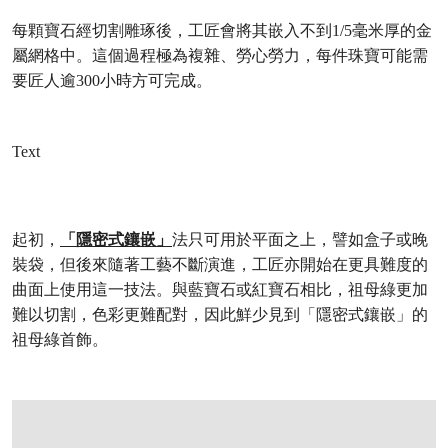
每顆寶石經切割雕琢後，工匠會將其嵌入不到1/5毫米厚的金
屬網格中。這個過程極為複雜、勞心勞力，每件珠寶可能需
要匠人逾300小時方可完成。
Text
起初，
「隱密式鑲嵌」
法只可用於平面之上，譬如盒子或晚
裝袋，但後來隨著工藝不斷演進，工匠亦開始在更具難度的
曲面上使用這一技法。與藍寶石或紅寶石相比，祖母綠更加
難以切割，色彩更難配對，因此鮮少見到「隱密式鑲嵌」的
祖母綠首飾。