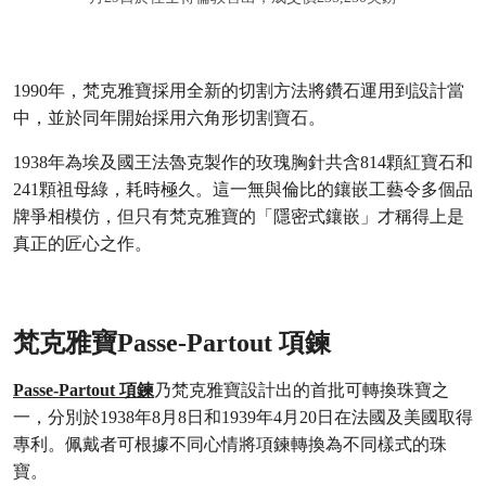
1990年，梵克雅寶採用全新的切割方法將鑽石運用到設計當
中，並於同年開始採用六角形切割寶石。
1938年為埃及國王法魯克製作的玫瑰胸針共含814顆紅寶石和
241顆祖母綠，耗時極久。這一無與倫比的鑲嵌工藝令多個品
牌爭相模仿，但只有梵克雅寶的「隱密式鑲嵌」才稱得上是
真正的匠心之作。
梵克雅寶Passe-Partout 項鍊
Passe-Partout 項鍊
乃梵克雅寶設計出的首批可轉換珠寶之
一，分別於1938年8月8日和1939年4月20日在法國及美國取得
專利。佩戴者可根據不同心情將項鍊轉換為不同樣式的珠
寶。