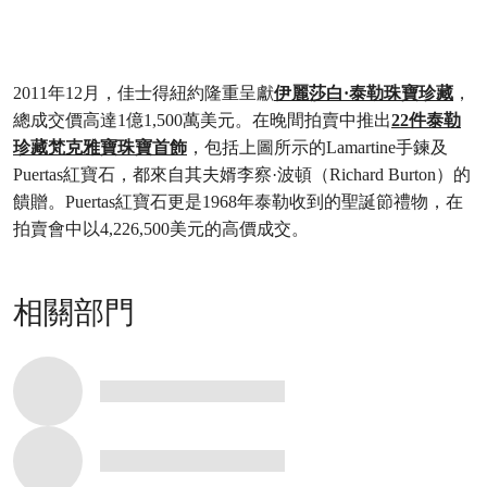
2011年12月，佳士得紐約隆重呈獻
伊麗莎白·泰勒珠寶珍藏
，
總成交價高達1億1,500萬美元。在晚間拍賣中推出
22件泰勒
珍藏梵克雅寶珠寶首飾
，包括上圖所示的Lamartine手鍊及
Puertas紅寶石，都來自其夫婿李察·波頓（Richard Burton）的
饋贈。Puertas紅寶石更是1968年泰勒收到的聖誕節禮物，在
拍賣會中以4,226,500美元的高價成交。
相關部門