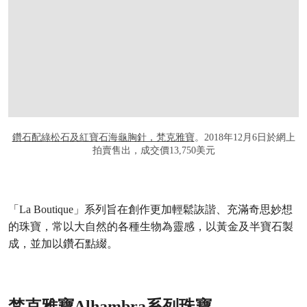
鑽石配綠松石及紅寶石海龜胸針，梵克雅寶
。2018年12月6日於網上
拍賣售出，成交價13,750美元
「La Boutique」系列旨在創作更加輕鬆詼諧、充滿奇思妙想
的珠寶，常以大自然的各種生物為靈感，以黃金及半寶石製
成，並加以鑽石點綴。
梵克雅寶Alhambra系列珠寶