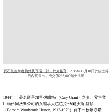
打开链接 HTTPS://WWW.CHRISTIES.COM/
寶石芭蕾舞者胸針及耳環一對，梵克雅寶
。2015年11月10日於佳士得
日內瓦售出，成交價233,000瑞士法郎
1944年，著名影星加里·格蘭特（Cary Grant）之妻、零售業
巨頭伍爾沃斯公司的女繼承人芭芭拉·伍爾沃斯·赫頓
（Barbara Woolworth Hutton, 1912-1979）買下一枚鑲嵌鑽