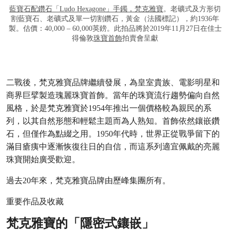
藍寶石配鑽石「Ludo Hexagone」手鐲，梵克雅寶
。老礦式及方形切
割藍寶石、老礦式及單一切割鑽石，黃金（法國標記），約1936年
製。估價：40,000 – 60,000英鎊。此拍品將於2019年11月27日在佳士
得倫敦
珠寶首飾
拍賣會呈獻
二戰後，梵克雅寶品牌繼續發展，為皇室貴族、電影明星和
商界巨擘製造瑰麗珠寶首飾。當年的珠寶流行趨勢偏向自然
風格，於是梵克雅寶於1954年推出一個價格較為親民的系
列，以其自然形態和輕鬆主題而為人熟知。首飾依然鑲嵌鑽
石，但僅作為點綴之用。1950年代時，世界正從戰爭留下的
滿目瘡痍中逐漸恢復往日的自信，而這系列適宜佩戴的亮麗
珠寶開始廣受歡迎。
過去20年來，梵克雅寶品牌由歷峰集團所有。
重要作品及收藏
梵克雅寶的「隱密式鑲嵌」