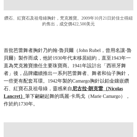
鑽石、紅寶石及祖母綠胸針，梵克雅寶。2009年10月21日於佳士得紐
約售出，成交價422,500美元
首批芭蕾舞者胸針乃約翰·魯貝爾（John Rubel，曾用名讓·魯
貝爾）製作而成，他於1930年代末移居紐約，直至1943年一
直為梵克雅寶擔任主要珠寶商。1941年設計出「西班牙舞
者」後，品牌繼續推出一系列芭蕾舞者、舞者和仙子胸針，
一些更有配套耳環。1942年製的Camargo胸針以鉑金鑲嵌鑽
石、紅寶石及祖母綠，靈感來自
尼古拉·朗克雷（Nicolas
Lancret）
筆下翩翩起舞的瑪麗·卡馬戈（Marie Camargo），
作於約1730年。