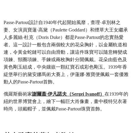
Passe-Partout設計自1940年代起開始風靡，查理·卓別林之
妻、女演員寶蓮·高黛（Paulette Goddard）和煙草大王女繼承
人多麗絲·杜克（Doris Duke）都是Passe-Partout的忠實熱愛
者。這一設計一般包含兩個較大的花朵胸針，以金屬軌道相
連，令黃金蛇鏈可以自由滑動，讓這件珠寶可以隨意轉變成
項鍊、頸圈項鍊、手鍊或兩枚胸針分開佩戴。花朵由藍色及
黃色剛玉組成，中央鑲嵌一顆紅寶石或彩色剛玉。1939年香
緹堡舉行的黛安娜馬術大賽上，伊蓮娜·雅寶便佩戴一套優雅
動人的Passe-Partout首飾。
俄羅斯藝術家
謝爾蓋·伊凡諾夫（Sergei Ivanoff）
在1939年的
紐約世界博覽會上，繪下一幅巨大肖像畫，畫中模特兒衣著
時尚，頭戴帽子，並佩戴Passe-Partout珠寶首飾。